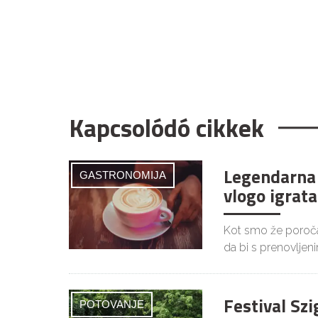
Kapcsolódó cikkek
Legendarna 
GASTRONOMIJA
vlogo igrata
Kot smo že poročal
da bi s prenovljen
Festival Szi
POTOVANJE