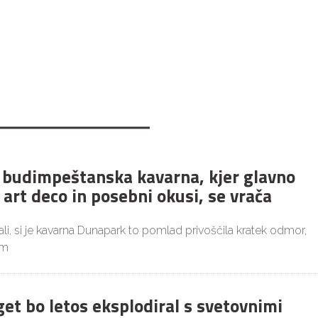
budimpeštanska kavarna, kjer glavno
 art deco in posebni okusi, se vrača
i, si je kavarna Dunapark to pomlad privoščila kratek odmor,
im
get bo letos eksplodiral s svetovnimi