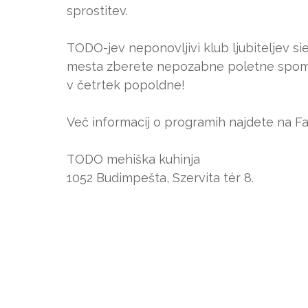
sprostitev.
TODO-jev neponovljivi klub ljubiteljev si
mesta zberete nepozabne poletne spomine
v četrtek popoldne!
Več informacij o programih najdete na F
TODO mehiška kuhinja
1052 Budimpešta, Szervita tér 8.