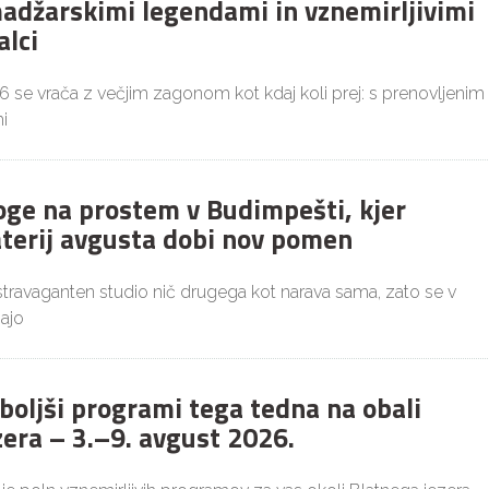
adžarskimi legendami in vznemirljivimi
alci
26 se vrača z večjim zagonom kot kdaj koli prej: s prenovljenim
i
joge na prostem v Budimpešti, kjer
aterij avgusta dobi nov pomen
ekstravaganten studio nič drugega kot narava sama, zato se v
ajo
boljši programi tega tedna na obali
zera – 3.–9. avgust 2026.