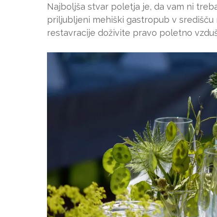
Najboljša stvar poletja je, da vam ni treb
priljubljeni mehiški gastropub v središču
restavracije doživite pravo poletno vzduš