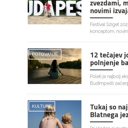
zvezdami, m
novimi izvaj
Festival Sziget 20
konceptom, novim
12 tečajev 
POTOVANJE
polnjenje b
Poleti je najbolj 
Budimpešti začenj
Tukaj so naj
KULTURE
Blatnega je