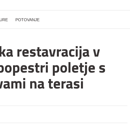
URE
POTOVANJE
a restavracija v
opestri poletje s
ami na terasi