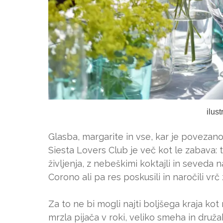
ilus
Glasba, margarite in vse, kar je povezano
Siesta Lovers Club je več kot le zabava
življenja, z nebeškimi koktajli in seveda na
Corono ali pa res poskusili in naročili v
Za to ne bi mogli najti boljšega kraja kot 
mrzla pijača v roki, veliko smeha in druža