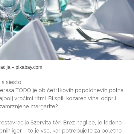
tracija – pixabay.com
 s siesto
: terasa TODO je ob četrtkovih popoldnevih polna
jbolj vročimi ritmi. Bi spili kozarec vina, odprli
rč zamrznjene margarite?
restavracijo Szervita tér! Brez naglice, le ledeno
bnih iger – to je vse, kar potrebujete za poletno