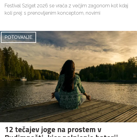
Festival Sziget 2026 se vrača z večjim zagonom kot kdaj
koli prej: s prenovljenim konceptom, novimi
POTOVANJE
12 tečajev joge na prostem v