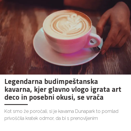
Legendarna budimpeštanska
kavarna, kjer glavno vlogo igrata art
deco in posebni okusi, se vrača
Kot smo že poročali, si je kavarna Dunapark to pomlad
privoščila kratek odmor, da bi s prenovljenim