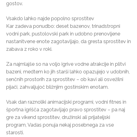
gostov.
Vsakdo lahko najde popolno sprostitev
Kar zadeva ponudbo: deset bazenov, trinadstropni
vodni park, pustolovski park in udobno prenovljene
nastanitvene enote zagotavljajo, da gresta sprostitev in
zabava z roko v roki.
Za najmlajše so na voljo igrive vodne atrakcije in plitvi
bazeni, medtem ko jih starši lahko opazujejo v udobnih,
senčnih prostorih za sprostitev – ob kavi ali osvežilni
pijači, zahvaljujoč bližnjim gostinskim enotam.
Vsak dan raznoliki animacijski programi, vodni fitnes in
športna igrišča zagotavljajo pravo sprostitev – pa naj
gre za vikend sprostitev, družinski ali prijateljski
program, Vadas ponuja nekaj posebnega za vse
starosti.