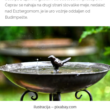
Čeprav se nahaja na drugi strani slovaške meje, nedaleč
nad Esztergomom, je le uro vožnje oddaljen od
Budimpešte.
ilustracija – pixabay.com