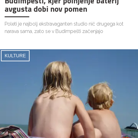
Budimpešti, kjer polnjenje baterij
avgusta dobi nov pomen
Poleti je najbolj ekstravaganten studio nič drugega kot
narava sama, zato se v Budimpešti začenjajo
KULTURE