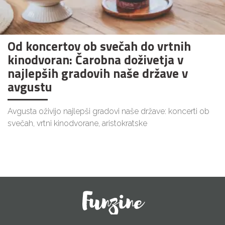
Od koncertov ob svečah do vrtnih
kinodvoran: Čarobna doživetja v
najlepših gradovih naše države v
avgustu
Avgusta oživijo najlepši gradovi naše države: koncerti ob
svečah, vrtni kinodvorane, aristokratske