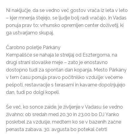
Ni naključje, da se vedno več gostov vrača iz leta v leto
– kjer mnenja štejejo, se ljudje bolj radi vračajo. In Vadas
ponuja prav to: vrhunsko opremljen center doživetij, ki
ga ustvarjamo skupaj.
Čarobno poletje Párkány
Kempališče se nahaja le streljaj od Esztergoma, na
drugi strani slovaške meje – zato je enostavno
dostopno tudi za spontan dan kopanja. Mesto Párkány
v tem času ponuja pravo počitniško vzdušje: večerne
pešpoti, restavracije s terasami in kavarne dopolnjujejo
dan, tudi po dolgi kopeli.
Še več, ko sonce zaide, je življenje v Vadasu še vedno
živahno: ob sredah med 20.30 in 23.00 bo DJ Yanko
poskrbel za vzdušje, medtem ko se v bazenih začne
penasta zabava. 30. avgusta bo potekal četrti