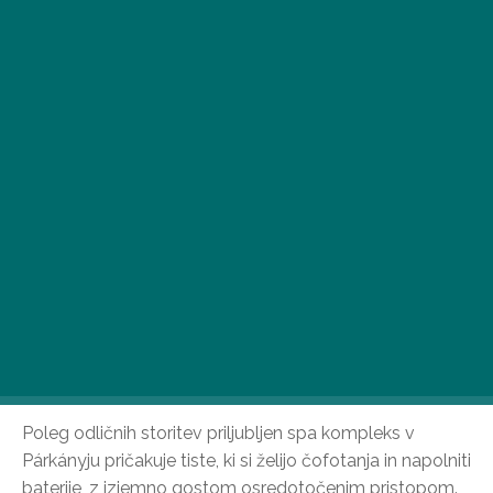
Termalni resort Vadas v Párkányju od 8. julija sprejema
goste s polno zmogljivostjo – in izkušnja zdaj ni le v
čofotanju, temveč tudi v nenehnem dialogu.
Poleg odličnih storitev priljubljen spa kompleks v
Párkányju pričakuje tiste, ki si želijo čofotanja in napolniti
baterije, z izjemno gostom osredotočenim pristopom.