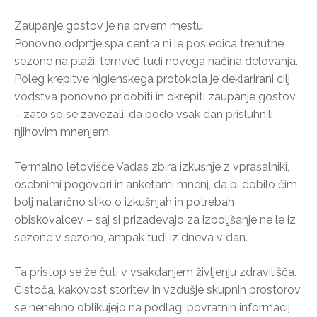
Zaupanje gostov je na prvem mestu
Ponovno odprtje spa centra ni le posledica trenutne
sezone na plaži, temveč tudi novega načina delovanja.
Poleg krepitve higienskega protokola je deklarirani cilj
vodstva ponovno pridobiti in okrepiti zaupanje gostov
– zato so se zavezali, da bodo vsak dan prisluhnili
njihovim mnenjem.
Termalno letovišče Vadas zbira izkušnje z vprašalniki,
osebnimi pogovori in anketami mnenj, da bi dobilo čim
bolj natančno sliko o izkušnjah in potrebah
obiskovalcev – saj si prizadevajo za izboljšanje ne le iz
sezone v sezono, ampak tudi iz dneva v dan.
Ta pristop se že čuti v vsakdanjem življenju zdravilišča.
Čistoča, kakovost storitev in vzdušje skupnih prostorov
se nenehno oblikujejo na podlagi povratnih informacij