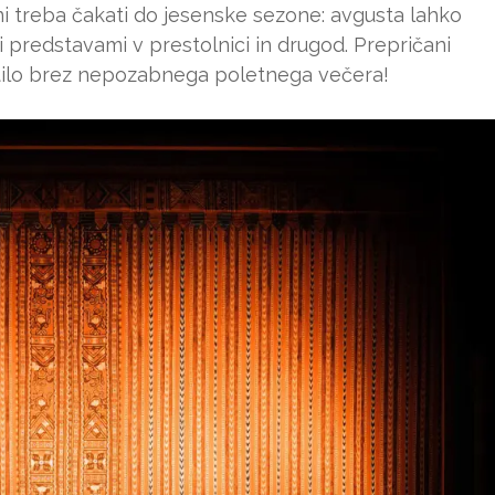
i treba čakati do jesenske sezone: avgusta lahko
i predstavami v prestolnici in drugod. Prepričani
stilo brez nepozabnega poletnega večera!