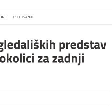
URE
POTOVANJE
gledaliških predstav
okolici za zadnji