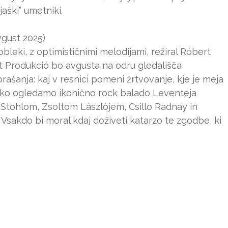
ojaški” umetniki.
gust 2025)
obleki, z optimističnimi melodijami, režiral Róbert
t Produkció bo avgusta na odru gledališča
ašanja: kaj v resnici pomeni žrtvovanje, kje je meja
ahko ogledamo ikonično rock balado Leventeja
 Stohlom, Zsoltom Lászlójem, Csillo Radnay in
sakdo bi moral kdaj doživeti katarzo te zgodbe, ki