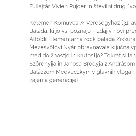
Fullajtár, Vivien Rujder in številni drugi “v
Kelemen Kőműves // Veresegyház (31. av
Balada, ki jo vsi poznajo – zdaj v novi pre
Alföldi! Elementarna rock balada Zikkura
Mézesvölgyi Nyár obravnavala ključna vpr
med dolžnostjo in krutostjo? Tokrat si l
Szörényija in Jánosa Bródyja z Andrásom
Balázzom Medveczkym v glavnih vlogah. V
zajema generacije!