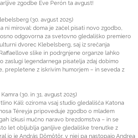
očarljive zgodbe Eve Perón ta avgust!
lebelsberg (30. avgust 2025)
ni miroval: doma je začel pisati novo zgodbo,
ponosno odgovorna za svetovno gledališko premiero
ulturni dvorec Klebelsberg, saj iz srečanja
Raffaellove slike in podrgnjene organze lahko
po zaslugi legendarnega pisatelja zdaj dobimo
e, prepletene z iskrivim humorjem – in seveda z
Kamra (30. in 31. avgust 2025)
ino Káli: oziroma vsaj studio gledališča Katona
ánosa Téreyja pripoveduje zgodbo o mladem
logah izkusi mučno naravo brezdomstva – in se
to let obljublja ganljive gledališke trenutke z
ral jo je András Dömötör, v njej pa nastopajo Andrea