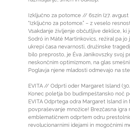
Izključno za potomce // 6szín (27. avgust
“Izključno za potomce.” – z veselo resno
Vsakdanje življenje občutljive deklice, ki
Sodró in Máté Martinkovics, režiral pa jo
ukrepi časa nevarnosti, družinske tragedi
bilo preprosto, je Éva Janikovszky svoj 
neskončnim optimizmom, na glas smešnim 
Poglavja njene mladosti odmevajo na ste
EVITA // Odprti oder Margaret Island (30.
Konec poletja bo budimpeštansko noč pož
EVITA Odprtega odra Margaret Island in 
povpraševanje množice! Brezčasna igra 
emblematičnem odprtem odru prestolnice
revolucionarnimi idejami in mogočnimi me