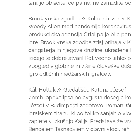
lani, jo obiščite, če pa ne, ne zamudite 
Brooklynska zgodba // Kulturni dvorec K
Woody Allen med pandemijo koronavirusa 
produkcijska agencija Orlai pa je bila 
igre. Brooklynska zgodba zdaj prihaja v K
gangsterja in njegove družine, ukradene 
izidejo le dobre stvari! Kot vedno lahko 
vpogled v globine in višine človeške duš
igro odličnih madžarskih igralcev.
Káli Holtak // Gledališče Katona József – 
Zombi apokalipsa bo avgusta dosegla kotl
József v Budimpešti zagotovo. Roman J
igralskem titanu, ki po toliko sanjah o v
zaplete v izkušnjo Kálija. Predstava že vrs
Bencéjem Tasnádyjem v glavni vlogi, reži