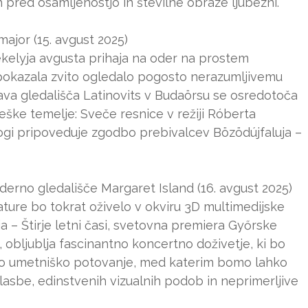
h pred osamljenostjo in številne obraze ljubezni.
ajor (15. avgust 2025)
kelyja avgusta prihaja na oder na prostem
pokazala zvito ogledalo pogosto nerazumljivemu
tava gledališča Latinovits v Budaörsu se osredotoča
eške temelje: Sveče resnice v režiji Róberta
vlogi pripoveduje zgodbo prebivalcev Bözödújfaluja –
 Oderno gledališče Margaret Island (16. avgust 2025)
ture bo tokrat oživelo v okviru 3D multimedijske
a – Štirje letni časi, svetovna premiera Győrske
, obljublja fascinantno koncertno doživetje, ki bo
ravo umetniško potovanje, med katerim bomo lahko
glasbe, edinstvenih vizualnih podob in neprimerljive