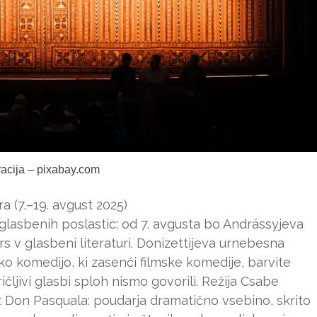
tracija – pixabay.com
 (7.–19. avgust 2025)
 glasbenih poslastic: od 7. avgusta bo Andrássyjeva
fars v glasbeni literaturi. Donizettijeva urnebesna
o komedijo, ki zasenči filmske komedije, barvite
čljivi glasbi sploh nismo govorili. Režija Csabe
 Don Pasquala: poudarja dramatično vsebino, skrito