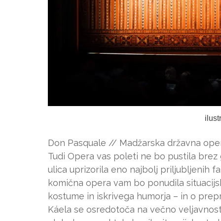
ilus
Don Pasquale // Madžarska državna opera
Tudi Opera vas poleti ne bo pustila brez
ulica uprizorila eno najbolj priljubljenih 
komična opera vam bo ponudila situacijsk
kostume in iskrivega humorja – in o prepri
Káela se osredotoča na večno veljavnost