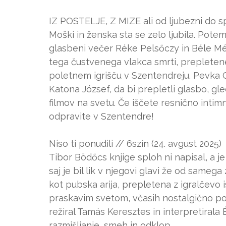
IZ POSTELJE, Z MIZE ali od ljubezni do s
Moški in ženska sta se zelo ljubila. Potem
glasbeni večer Réke Pelsőczy in Béle Més
tega čustvenega vlakca smrti, prepleten
poletnem igrišču v Szentendreju. Pevka 
Katona József, da bi prepletli glasbo, gled
filmov na svetu. Če iščete resnično intim
odpravite v Szentendre!
Niso ti ponudili // 6szín (24. avgust 2025)
Tibor Bödőcs knjige sploh ni napisal, a j
saj je bil lik v njegovi glavi že od samega
kot pubska arija, prepletena z igralčevo 
praskavim svetom, včasih nostalgično po
režiral Tamás Keresztes in interpretirala
razmišljanje, smeh in odklop.