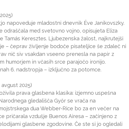
 2025)
stjo napoveduje mladostni dnevnik Éve Janikovszky.
 je odraščala med svetovno vojno, opisujeta Eliza
 je Tamás Keresztes. Ljubezenska žalost, najkrutejši
je – čeprav življenje bodoče pisateljice še zdaleč ni
prav nič siv vsakdan vseeno prenesla na papir z
humorjem in včasih srce parajočo ironijo.
nah 6. nadstropja – izključno za potomce.
 avgust 2025)
ivila prava glasbena klasika: izjemno uspešna
Narodnega gledališča Győr se vrača na
mojstrskega dua Webber-Rice bo za en večer na
 pričarala vzdušje Buenos Airesa – začinjeno z
lodijami glasbene zgodovine. Če ste si jo ogledali