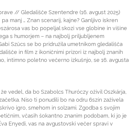
prave // Gledališče Szentendre (16. avgust 2025)
 pa manj … Znan scenarij, kajne? Ganljivo iskren
zárosa vas bo popeljal skozi vse globine in višine
ega s humorjem – na najbolj priljubljenem
Gabi Szűcs se bo pridružila umetnikom gledališča
ališče in film z ikoničnimi prizori iz najbolj znanih
no, intimno poletno večerno izkušnjo, se 16. avgusta
e že vedel, da bo Szabolcs Thuróczy oživil Oszkárja,
 začetka. Niso ti ponudili bo na odru 6szín zaživela
iskrivo igro, smehom in solzami. Zgodba s svojim
etičnim, včasih šokantno znanim podobam, ki jo je
 Éva Enyedi, vas na avgustovski večer spravi v