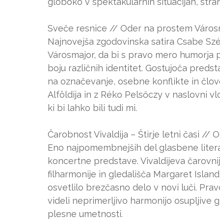
globoko v spektakularnih situacijah, stra
Sveče resnice // Oder na prostem Városm
Najnovejša zgodovinska satira Csabe Szé
Városmajor, da bi s pravo mero humorja 
boju različnih identitet. Gostujoča preds
na označevanje, osebne konflikte in člov
Alföldija in z Réko Pelsőczy v naslovni 
ki bi lahko bili tudi mi.
Čarobnost Vivaldija – Štirje letni časi //
Eno najpomembnejših del glasbene litera
koncertne predstave. Vivaldijeva čarovnij
filharmonije in gledališča Margaret Island
osvetlilo brezčasno delo v novi luči. P
videli neprimerljivo harmonijo osupljive 
plesne umetnosti.