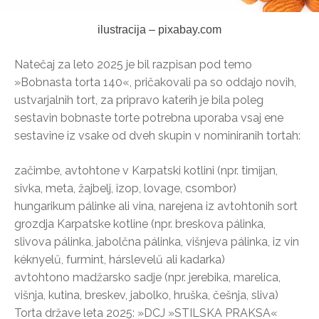
ilustracija – pixabay.com
Natečaj za leto 2025 je bil razpisan pod temo
»Bobnasta torta 140«, pričakovali pa so oddajo novih,
ustvarjalnih tort, za pripravo katerih je bila poleg
sestavin bobnaste torte potrebna uporaba vsaj ene
sestavine iz vsake od dveh skupin v nominiranih tortah:
začimbe, avtohtone v Karpatski kotlini (npr. timijan,
sivka, meta, žajbelj, izop, lovage, csombor)
hungarikum pálinke ali vina, narejena iz avtohtonih sort
grozdja Karpatske kotline (npr. breskova pálinka,
slivova pálinka, jabolčna pálinka, višnjeva pálinka, iz vin
kéknyelű, furmint, hárslevelű ali kadarka)
avtohtono madžarsko sadje (npr. jerebika, marelica,
višnja, kutina, breskev, jabolko, hruška, češnja, sliva)
Torta države leta 2025: »DCJ »STILSKA PRAKSA«