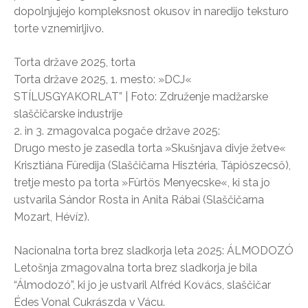
dopolnjujejo kompleksnost okusov in naredijo teksturo
torte vznemirljivo.
Torta države 2025, torta
Torta države 2025, 1. mesto: »DCJ«
STÍLUSGYAKORLAT” | Foto: Združenje madžarske
slaščičarske industrije
2. in 3. zmagovalca pogače države 2025:
Drugo mesto je zasedla torta »Skušnjava divje žetve«
Krisztiána Füredija (Slaščičarna Hisztéria, Tápiószecső),
tretje mesto pa torta »Fürtös Menyecske«, ki sta jo
ustvarila Sándor Rosta in Anita Rábai (Slaščičarna
Mozart, Hévíz).
Nacionalna torta brez sladkorja leta 2025: ÁLMODOZÓ
Letošnja zmagovalna torta brez sladkorja je bila
“Álmodozó”, ki jo je ustvaril Alfréd Kovács, slaščičar
Édes Vonal Cukrászda v Vácu.