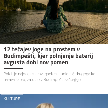
12 tečajev joge na prostem v
Budimpešti, kjer polnjenje baterij
avgusta dobi nov pomen
Poleti je najbolj ekstravaganten studio nič drugega kot
narava sama, zato se v Budimpešti začenjajo
KULTURE