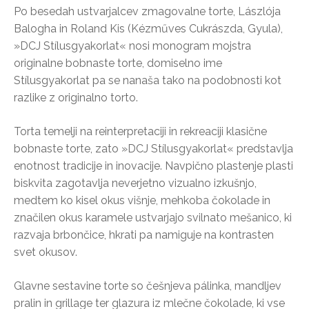
Po besedah ustvarjalcev zmagovalne torte, Lászlója
Balogha in Roland Kis (Kézműves Cukrászda, Gyula),
»DCJ Stílusgyakorlat« nosi monogram mojstra
originalne bobnaste torte, domiselno ime
Stílusgyakorlat pa se nanaša tako na podobnosti kot
razlike z originalno torto.
Torta temelji na reinterpretaciji in rekreaciji klasične
bobnaste torte, zato »DCJ Stílusgyakorlat« predstavlja
enotnost tradicije in inovacije. Navpično plastenje plasti
biskvita zagotavlja neverjetno vizualno izkušnjo,
medtem ko kisel okus višnje, mehkoba čokolade in
značilen okus karamele ustvarjajo svilnato mešanico, ki
razvaja brbončice, hkrati pa namiguje na kontrasten
svet okusov.
Glavne sestavine torte so češnjeva pálinka, mandljev
pralin in grillage ter glazura iz mlečne čokolade, ki vse