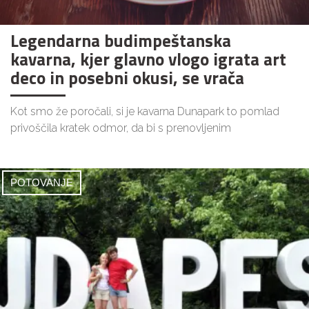
Legendarna budimpeštanska
kavarna, kjer glavno vlogo igrata art
deco in posebni okusi, se vrača
Kot smo že poročali, si je kavarna Dunapark to pomlad
privoščila kratek odmor, da bi s prenovljenim
POTOVANJE