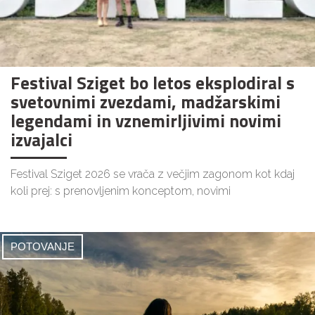
Festival Sziget bo letos eksplodiral s
svetovnimi zvezdami, madžarskimi
legendami in vznemirljivimi novimi
izvajalci
Festival Sziget 2026 se vrača z večjim zagonom kot kdaj
koli prej: s prenovljenim konceptom, novimi
POTOVANJE