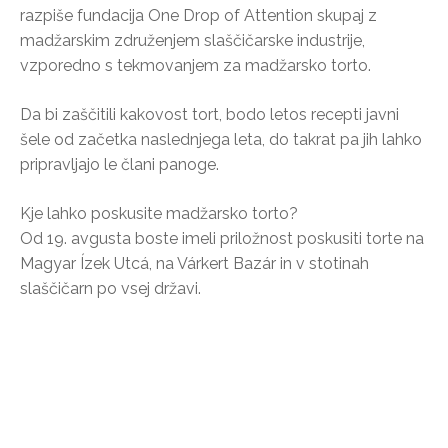
razpiše fundacija One Drop of Attention skupaj z
madžarskim združenjem slaščičarske industrije,
vzporedno s tekmovanjem za madžarsko torto.
Da bi zaščitili kakovost tort, bodo letos recepti javni
šele od začetka naslednjega leta, do takrat pa jih lahko
pripravljajo le člani panoge.
Kje lahko poskusite madžarsko torto?
Od 19. avgusta boste imeli priložnost poskusiti torte na
Magyar Ízek Utcá, na Várkert Bazár in v stotinah
slaščičarn po vsej državi.