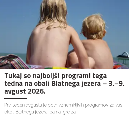
Tukaj so najboljši programi tega
tedna na obali Blatnega jezera – 3.–9.
avgust 2026.
Prvi teden avgusta je poln vznemirljivih programov za vas
okoli Blatnega jezera, pa naj gre za