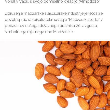
Vonal v Vácu, s svojo domiselno kreacijo “Álmodozó”.
Združenje madžarske slaščičarske industrije je letos že
devetnajstič razpisalo tekmovanje “Madžarska torta” v
počastitev našega državnega praznika 20. avgusta,
simbolnega rojstnega dne Madžarske.