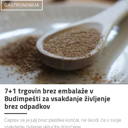
GASTRONOMIJA
7+1 trgovin brez embalaže v
Budimpešti za vsakdanje življenje
brez odpadkov
Čeprav se je julij brez plastike končal, ne škodi, če v svoje
vsakdanje življenje vključite določene