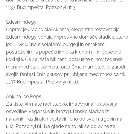
1137 Budimpešta, Pozsonyi út 3.
Édesmindegy
Čeprav je uradno slaščičarna, elegantna restavracija
Édesmindegy ponuja impresivne domače sladice, slane
jedi – vključno s solatami, burgerji in omakami,
postreženimi s popečenim pita kruhom – in posebne
koktajle. Če še niste bili tam, poskusite njihov tedenski
meni, med sladicami pa torto Črna mamba, ki je zaradi
svojih fantastičnih okusov priljubljena med množicami.
1137 Budimpešta, Pozsonyi út 16.
Anjuna Ice Pops
Za tiste, ki imate radi sladko, ima Anjuna, ki ustvarja
osvežilne, veganske in brezglutenske sladice iz
naravnih, rastlinskih sestavin, eno od svojih trgovin na
ulici Pozsonyi út. Ne glede na to, ali se odločite za
nebeški sladoled, skledo acai jagod ali smoothie, vas