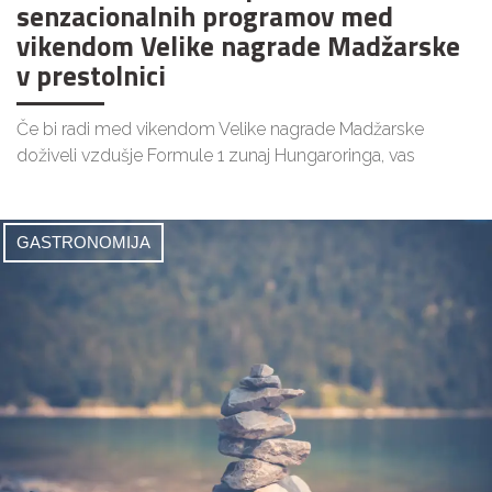
senzacionalnih programov med
vikendom Velike nagrade Madžarske
v prestolnici
Če bi radi med vikendom Velike nagrade Madžarske
doživeli vzdušje Formule 1 zunaj Hungaroringa, vas
GASTRONOMIJA