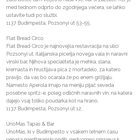
med tednom odprto do zgodnjega večera, se lahko
ustavite tudi po službi.
1137 Budimpešta, Pozsonyi út 53-55.
Flat Bread Circo
Flat Bread Circo je najnovejša restavracija na ulici
Pozsonyi ut, italijanska picerija novega vala in naravni
vinski bar. Njihova specialiteta je mehka, slana,
kremasta in hrustljava pica z mortadelo, za katero
pravijo, da vas bo očarala že po enem grižljaju.
Namesto Aperola imajo na meniju pijač seveda
posebne spritz-e, poleg odličnih naravnih vin, na katera
dajejo vsaj toliko poudarka kot na hrano.
1137 Budimpešta, Pozsonyi út 12.
UnoMas Tapas & Bar
UnoMas, ki v Budimpešto v vsakem letnem času
prinaša mediteranski pridih, nedvomno prispeva k