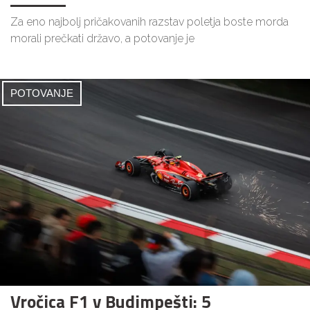
Za eno najbolj pričakovanih razstav poletja boste morda
morali prečkati državo, a potovanje je
POTOVANJE
Vročica F1 v Budimpešti: 5