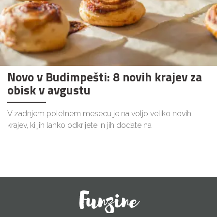
Novo v Budimpešti: 8 novih krajev za
obisk v avgustu
V zadnjem poletnem mesecu je na voljo veliko novih
krajev, ki jih lahko odkrijete in jih dodate na