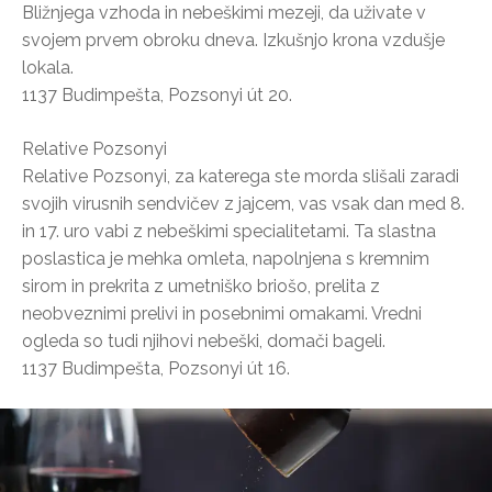
Bližnjega vzhoda in nebeškimi mezeji, da uživate v
svojem prvem obroku dneva. Izkušnjo krona vzdušje
lokala.
1137 Budimpešta, Pozsonyi út 20.
Relative Pozsonyi
Relative Pozsonyi, za katerega ste morda slišali zaradi
svojih virusnih sendvičev z jajcem, vas vsak dan med 8.
in 17. uro vabi z nebeškimi specialitetami. Ta slastna
poslastica je mehka omleta, napolnjena s kremnim
sirom in prekrita z umetniško briošo, prelita z
neobveznimi prelivi in posebnimi omakami. Vredni
ogleda so tudi njihovi nebeški, domači bageli.
1137 Budimpešta, Pozsonyi út 16.