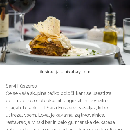
ilustracija – pixabay.com
Sarki Fűszeres
Če se vaša skupina težko odloči, kam se usesti za
dober pogovor ob okusnih prigrizkih in osvežilnih
pijačah, bi lahko bil Sarki Fűszeres veseljak, ki bo
ustrezal vsem. Lokal je kavarna, zajtrkovalnica,
restavracija, vinski bar in celo gurmanska delikatesa,
zato boste tam verjetno našli vse, kar si zaželite. Ker je