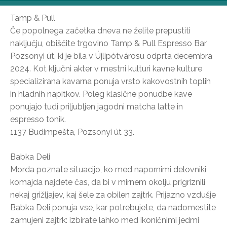
Tamp & Pull
Če popolnega začetka dneva ne želite prepustiti
naključju, obiščite trgovino Tamp & Pull Espresso Bar
Pozsonyi út, ki je bila v Újlipótvárosu odprta decembra
2024. Kot ključni akter v mestni kulturi kavne kulture
specializirana kavarna ponuja vrsto kakovostnih toplih
in hladnih napitkov. Poleg klasične ponudbe kave
ponujajo tudi priljubljen jagodni matcha latte in
espresso tonik.
1137 Budimpešta, Pozsonyi út 33.
Babka Deli
Morda poznate situacijo, ko med napornimi delovniki
komajda najdete čas, da bi v mirnem okolju prigriznili
nekaj grižljajev, kaj šele za obilen zajtrk. Prijazno vzdušje
Babka Deli ponuja vse, kar potrebujete, da nadomestite
zamujeni zajtrk: izbirate lahko med ikoničnimi jedmi