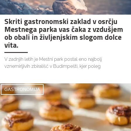
Skriti gastronomski zaklad v osrčju
Mestnega parka vas čaka z vzdušjem
ob obali in življenjskim slogom dolce
vita.
V zadnjih letih je Mestni park postal eno najbolj
vznemirljivih zbirališč v Budimpešti, kjer poleg
GASTRONOMIJA