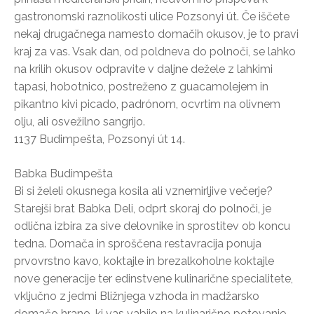
gastronomski raznolikosti ulice Pozsonyi út. Če iščete
nekaj drugačnega namesto domačih okusov, je to pravi
kraj za vas. Vsak dan, od poldneva do polnoči, se lahko
na krilih okusov odpravite v daljne dežele z lahkimi
tapasi, hobotnico, postreženo z guacamolejem in
pikantno kivi picado, padrónom, ocvrtim na olivnem
olju, ali osvežilno sangrijo.
1137 Budimpešta, Pozsonyi út 14.
Babka Budimpešta
Bi si želeli okusnega kosila ali vznemirljive večerje?
Starejši brat Babka Deli, odprt skoraj do polnoči, je
odlična izbira za sive delovnike in sprostitev ob koncu
tedna. Domača in sproščena restavracija ponuja
prvovrstno kavo, koktajle in brezalkoholne koktajle
nove generacije ter edinstvene kulinarične specialitete,
vključno z jedmi Bližnjega vzhoda in madžarsko
domačo hrano, ki vas vabijo na kulinarično potovanje.