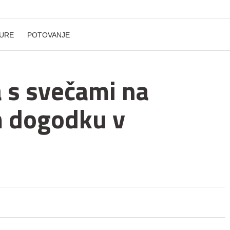
URE
POTOVANJE
 s svečami na
m dogodku v