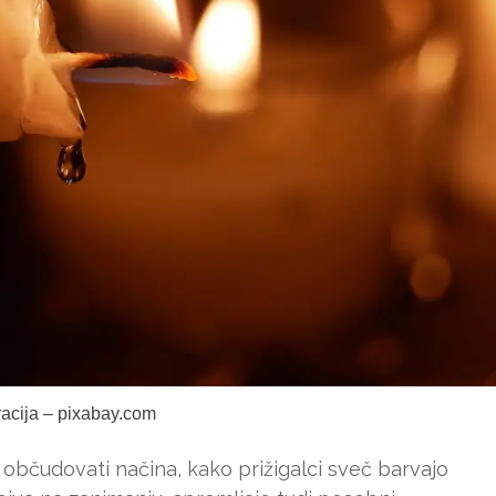
tracija – pixabay.com
 občudovati načina, kako prižigalci sveč barvajo