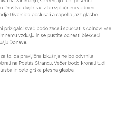
biva na zanimanju, spremljajo tudi posebni
lo Društvo divjih rac z brezplačnimi vodnimi
dje Riverside poslušali a capella jazz glasbo.
i prižigalci sveč bodo začeli spuščati s čolnov! Vse,
ntimnemu vzdušju in se pustite odnesti bleščeči
ušju Donave.
za to, da pravljična izkušnja ne bo odvrnila
rali na Postás Strandu. Večer bodo kronali tudi
 glasba in celo grška plesna glasba.