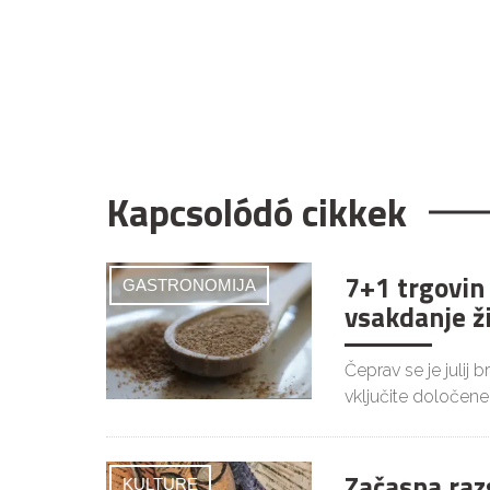
Kapcsolódó cikkek
7+1 trgovin
GASTRONOMIJA
vsakdanje ž
Čeprav se je julij 
vključite določene
Začasna raz
KULTURE