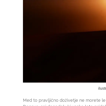
ilus
Med to pravljično doživetje ne morete le