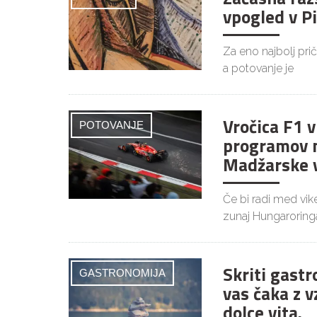
vpogled v P
Za eno najbolj pri
a potovanje je
Vročica F1 
POTOVANJE
programov 
Madžarske v
Če bi radi med vi
zunaj Hungaroringa
Skriti gast
GASTRONOMIJA
vas čaka z v
dolce vita.