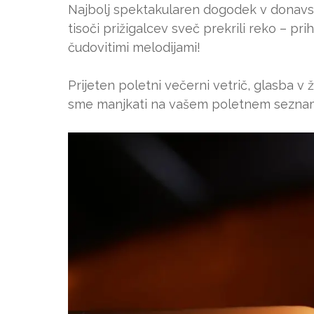
Najbolj spektakularen dogodek v donavske
tisoči prižigalcev sveč prekrili reko – pr
čudovitimi melodijami!
Prijeten poletni večerni vetrič, glasba v 
sme manjkati na vašem poletnem seznam