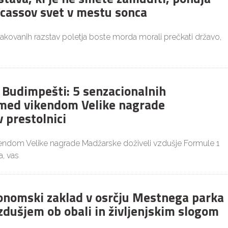
icassov svet v mestu sonca
čakovanih razstav poletja boste morda morali prečkati državo,
v Budimpešti: 5 senzacionalnih
med vikendom Velike nagrade
 prestolnici
kendom Velike nagrade Madžarske doživeli vzdušje Formule 1
, vas
ronomski zaklad v osrčju Mestnega parka
zdušjem ob obali in življenjskim slogom