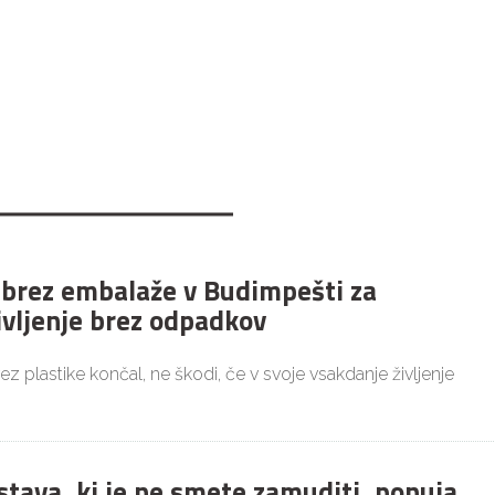
 brez embalaže v Budimpešti za
ivljenje brez odpadkov
brez plastike končal, ne škodi, če v svoje vsakdanje življenje
stava, ki je ne smete zamuditi, ponuja