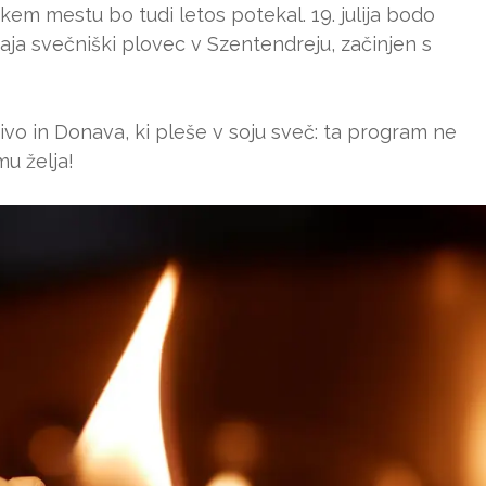
m mestu bo tudi letos potekal. 19. julija bodo
ihaja svečniški plovec v Szentendreju, začinjen s
živo in Donava, ki pleše v soju sveč: ta program ne
u želja!