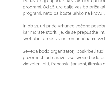
Donavo, saj dogodek, ki vsako leto prido
programi. Od 16. ure dalje vas bo pričaka
programi, nato pa boste lahko na krovu la
In ob 21. uri pride vrhunec večera: posebn
kar morate storiti, je, da se prepustite i
svetlobni predstavi in romantičnemu vzd
Seveda bodo organizatorji poskrbeli tudi 
pozornosti od narave: vse sveče bodo pob
zimzeleni hiti, francoski šansoni, filmska