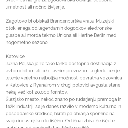
umetnost ali nočno življenje.
Zagotovo bi obiskali Brandenburška vrata, Muzejski
otok, enega od legendarnih dogodkov elektronske
glasbe ali morda tekmo Uniona ali Herthe Berlin med
nogometno sezono.
Katovice
Južna Poljska je že tako lahko dostopna destinacija z
avtomobilom ali celo javnim prevozom, a glede cen je
letenje verjetno najboljša možnost: povratna vozovnica
v Katovice z Ryanairom v drugi polovici avgusta stane
nekaj več kot 20.000 forintov.
Šlezijsko mesto, nekoč znano po rudarjenju premoga in
težki industriji, se je danes razvilo v moderno kulturno in
gospodarsko središče, hkrati pa ohranja spomine na
svojo industrijsko dediščino. Odlična izbira, če iščete
kraj stran od gnečenih turističnih središč.