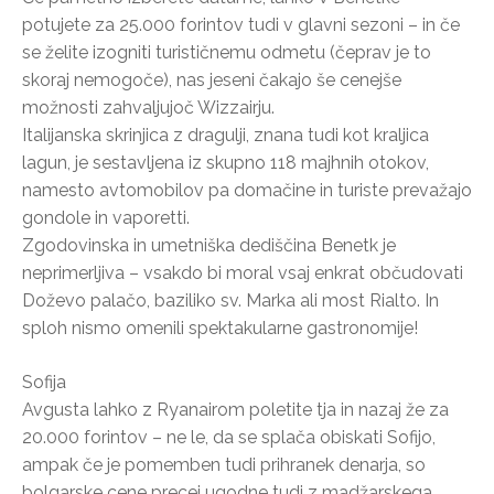
potujete za 25.000 forintov tudi v glavni sezoni – in če
se želite izogniti turističnemu odmetu (čeprav je to
skoraj nemogoče), nas jeseni čakajo še cenejše
možnosti zahvaljujoč Wizzairju.
Italijanska skrinjica z dragulji, znana tudi kot kraljica
lagun, je sestavljena iz skupno 118 majhnih otokov,
namesto avtomobilov pa domačine in turiste prevažajo
gondole in vaporetti.
Zgodovinska in umetniška dediščina Benetk je
neprimerljiva – vsakdo bi moral vsaj enkrat občudovati
Doževo palačo, baziliko sv. Marka ali most Rialto. In
sploh nismo omenili spektakularne gastronomije!
Sofija
Avgusta lahko z Ryanairom poletite tja in nazaj že za
20.000 forintov – ne le, da se splača obiskati Sofijo,
ampak če je pomemben tudi prihranek denarja, so
bolgarske cene precej ugodne tudi z madžarskega