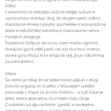
vidika.
V prestolnici se srečujejo različne religije, kulture in
zgodovinska obdobja: drug ob drugem lahko vidimo
starodavne rimske ruševine, spomenike iz komunistične
dobe in nebotičnike; katoliške in pravoslavne cerkve,
mošeje in sinagoge.
Posebnost Sofije je, da so po vsem mestu ogromni,
skoraj kot gozd veliki parki, več kot dva tisoč metrov
visoka gora Vitosa, ki se dviga ob njej, pa je odličen kraj
za pohodništvo.
Atene
Še vedno je nekaj dni ali teden konec julija in v drugi
polovici avgusta, ko si lahko z Wizzairjem uredite
potovanje v Atene za 30.000 forintov – a tudi Solun je
lahko dobra alternativa, če si želite malo Grčije.
Z nobenim od njiju ne bomo zgrešili, a neverjetno
zgodovinsko bogastvo, ki nam pride na oči na vsakem