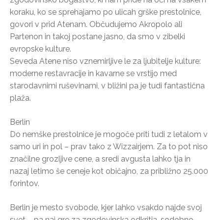
koraku, ko se sprehajamo po ulicah grške prestolnice,
govori v prid Atenam. Občudujemo Akropolo ali
Partenon in takoj postane jasno, da smo v zibelki
evropske kulture.
Seveda Atene niso vznemirljive le za ljubitelje kulture:
moderne restavracije in kavarne se vrstijo med
starodavnimi ruševinami, v bližini pa je tudi fantastična
plaža.
Berlin
Do nemške prestolnice je mogoče priti tudi z letalom v
samo uri in pol – prav tako z Wizzairjem. Za to pot niso
značilne grozljive cene, a sredi avgusta lahko tja in
nazaj letimo še ceneje kot običajno, za približno 25.000
forintov.
Berlin je mesto svobode, kjer lahko vsakdo najde svoj
svet – pa naj gre za zgodovinska odkritja, sodobno