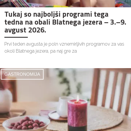
Tukaj so najboljši programi tega
tedna na obali Blatnega jezera – 3.–9.
avgust 2026.
Prvi teden avgusta je poln vznemirljivih programov za vas
okoli Blatnega jezera, pa naj gre za
GASTRONOMIJA