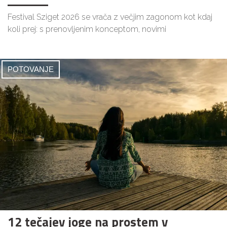
Festival Sziget 2026 se vrača z večjim zagonom kot kdaj
koli prej: s prenovljenim konceptom, novimi
POTOVANJE
12 tečajev joge na prostem v