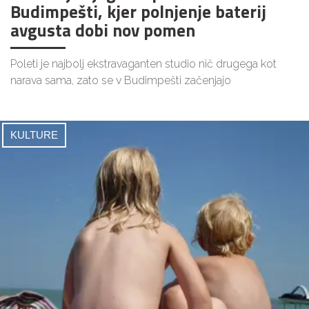
Budimpešti, kjer polnjenje baterij
avgusta dobi nov pomen
Poleti je najbolj ekstravaganten studio nič drugega kot
narava sama, zato se v Budimpešti začenjajo
KULTURE