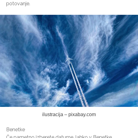
potovanje.
ilustracija – pixabay.com
Benetke
Če pametno izberete datume, lahko v Benetke