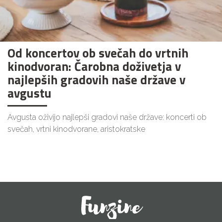
Od koncertov ob svečah do vrtnih
kinodvoran: Čarobna doživetja v
najlepših gradovih naše države v
avgustu
Avgusta oživijo najlepši gradovi naše države: koncerti ob
svečah, vrtni kinodvorane, aristokratske