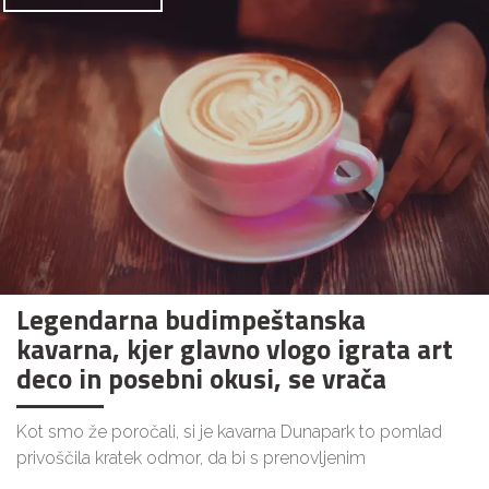
Legendarna budimpeštanska
kavarna, kjer glavno vlogo igrata art
deco in posebni okusi, se vrača
Kot smo že poročali, si je kavarna Dunapark to pomlad
privoščila kratek odmor, da bi s prenovljenim