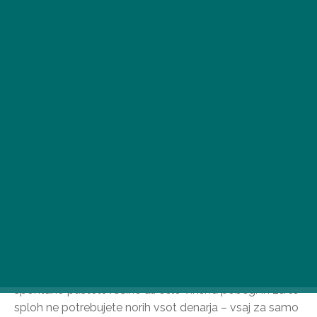
Letos ne manjka poceni letov, če želite to poletje
potovati po Evropi. Čeprav je večina ljudi verjetno že
načrtovala svoje počitnice, je vedno prostor za
spontano pustolovščino ali celo vikend pobeg. In za to
sploh ne potrebujete norih vsot denarja – vsaj za samo