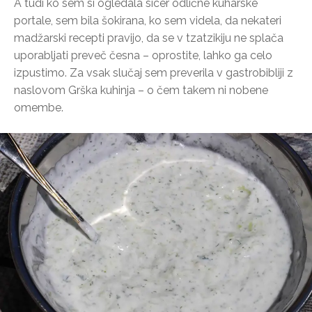
A tudi ko sem si ogledala sicer odlične kuharske
portale, sem bila šokirana, ko sem videla, da nekateri
madžarski recepti pravijo, da se v tzatzikiju ne splača
uporabljati preveč česna – oprostite, lahko ga celo
izpustimo. Za vsak slučaj sem preverila v gastrobibliji z
naslovom Grška kuhinja – o čem takem ni nobene
omembe.