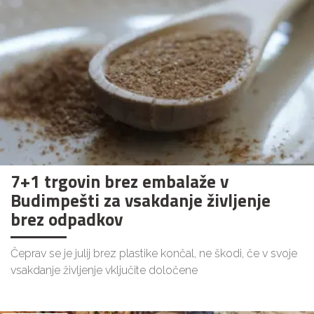
7+1 trgovin brez embalaže v
Budimpešti za vsakdanje življenje
brez odpadkov
Čeprav se je julij brez plastike končal, ne škodi, če v svoje
vsakdanje življenje vključite določene