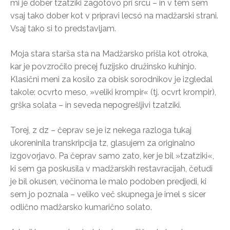
mi je dober tzatziki zagotovo pri srcu – in v tem sem
vsaj tako dober kot v pripravi lecsó na madžarski strani.
Vsaj tako si to predstavljam.
Moja stara starša sta na Madžarsko prišla kot otroka,
kar je povzročilo precej fuzijsko družinsko kuhinjo.
Klasični meni za kosilo za obisk sorodnikov je izgledal
takole: ocvrto meso, »veliki krompir« (tj. ocvrt krompir),
grška solata – in seveda nepogrešljivi tzatziki.
Torej, z dz – čeprav se je iz nekega razloga tukaj
ukoreninila transkripcija tz, glasujem za originalno
izgovorjavo. Pa čeprav samo zato, ker je bil »tzatziki«,
ki sem ga poskusila v madžarskih restavracijah, četudi
je bil okusen, večinoma le malo podoben predjedi, ki
sem jo poznala – veliko več skupnega je imel s sicer
odlično madžarsko kumarično solato.