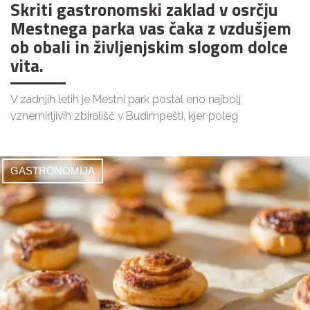
Skriti gastronomski zaklad v osrčju
Mestnega parka vas čaka z vzdušjem
ob obali in življenjskim slogom dolce
vita.
V zadnjih letih je Mestni park postal eno najbolj
vznemirljivih zbirališč v Budimpešti, kjer poleg
GASTRONOMIJA