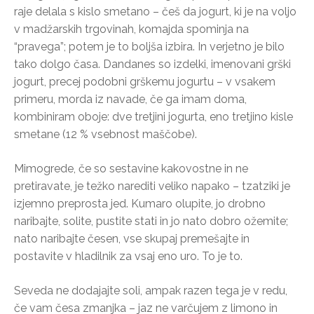
raje delala s kislo smetano – češ da jogurt, ki je na voljo
v madžarskih trgovinah, komajda spominja na
“pravega”; potem je to boljša izbira. In verjetno je bilo
tako dolgo časa. Dandanes so izdelki, imenovani grški
jogurt, precej podobni grškemu jogurtu – v vsakem
primeru, morda iz navade, če ga imam doma,
kombiniram oboje: dve tretjini jogurta, eno tretjino kisle
smetane (12 % vsebnost maščobe).
Mimogrede, če so sestavine kakovostne in ne
pretiravate, je težko narediti veliko napako – tzatziki je
izjemno preprosta jed. Kumaro olupite, jo drobno
naribajte, solite, pustite stati in jo nato dobro ožemite;
nato naribajte česen, vse skupaj premešajte in
postavite v hladilnik za vsaj eno uro. To je to.
Seveda ne dodajajte soli, ampak razen tega je v redu,
če vam česa zmanjka – jaz ne varčujem z limono in