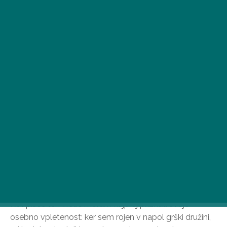
Sezona kumar je v polnem teku, kar je odlična
priložnost za pripravo ene najljubših grških predjedi –
popolne za pomakanje – iz svežih, okusnih sestavin.
Res je, da v tzatzikiju, pripravljenem po klasičnem
receptu, veliko bolj prevladuje česen.
Kot pisec teh vrstic moram najprej priznati svojo
osebno vpletenost: ker sem rojen v napol grški družini,