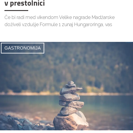
v prestolnici
Če bi radi med vikendom Velike nagrade Madžarske
doživeli vzdušje Formule 1 zunaj Hungaroringa, vas
GASTRONOMIJA