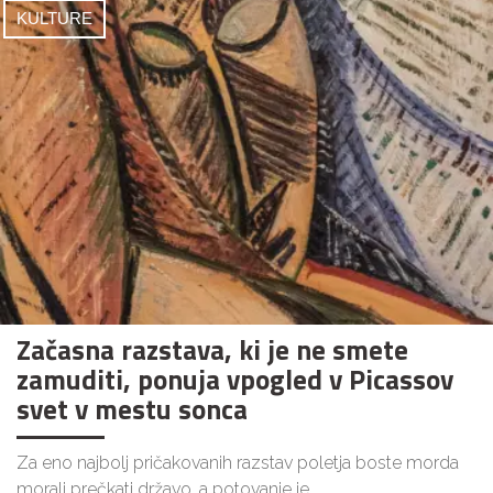
KULTURE
Začasna razstava, ki je ne smete
zamuditi, ponuja vpogled v Picassov
svet v mestu sonca
Za eno najbolj pričakovanih razstav poletja boste morda
morali prečkati državo, a potovanje je