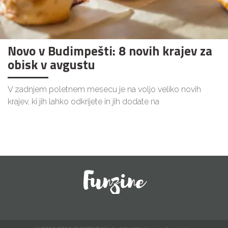
Novo v Budimpešti: 8 novih krajev za
obisk v avgustu
V zadnjem poletnem mesecu je na voljo veliko novih
krajev, ki jih lahko odkrijete in jih dodate na