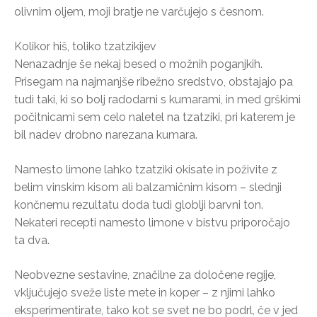
olivnim oljem, moji bratje ne varčujejo s česnom.
Kolikor hiš, toliko tzatzikijev
Nenazadnje še nekaj besed o možnih poganjkih.
Prisegam na najmanjše ribežno sredstvo, obstajajo pa
tudi taki, ki so bolj radodarni s kumarami, in med grškimi
počitnicami sem celo naletel na tzatziki, pri katerem je
bil nadev drobno narezana kumara.
Namesto limone lahko tzatziki okisate in poživite z
belim vinskim kisom ali balzamičnim kisom – slednji
končnemu rezultatu doda tudi globlji barvni ton.
Nekateri recepti namesto limone v bistvu priporočajo
ta dva.
Neobvezne sestavine, značilne za določene regije,
vključujejo sveže liste mete in koper – z njimi lahko
eksperimentirate, tako kot se svet ne bo podrl, če v jed