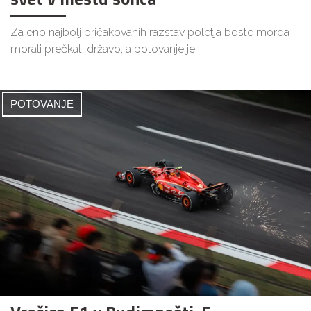
Za eno najbolj pričakovanih razstav poletja boste morda
morali prečkati državo, a potovanje je
POTOVANJE