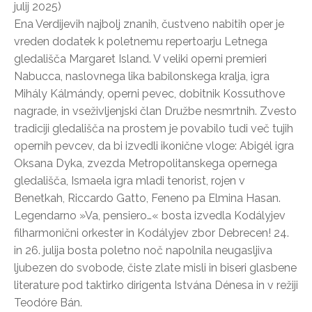
julij 2025)
Ena Verdijevih najbolj znanih, čustveno nabitih oper je
vreden dodatek k poletnemu repertoarju Letnega
gledališča Margaret Island. V veliki operni premieri
Nabucca, naslovnega lika babilonskega kralja, igra
Mihály Kálmándy, operni pevec, dobitnik Kossuthove
nagrade, in vseživljenjski član Družbe nesmrtnih. Zvesto
tradiciji gledališča na prostem je povabilo tudi več tujih
opernih pevcev, da bi izvedli ikonične vloge: Abigél igra
Oksana Dyka, zvezda Metropolitanskega opernega
gledališča, Ismaela igra mladi tenorist, rojen v
Benetkah, Riccardo Gatto, Feneno pa Elmina Hasan.
Legendarno »Va, pensiero…« bosta izvedla Kodályjev
filharmonični orkester in Kodályjev zbor Debrecen! 24.
in 26. julija bosta poletno noč napolnila neugasljiva
ljubezen do svobode, čiste zlate misli in biseri glasbene
literature pod taktirko dirigenta Istvána Dénesa in v režiji
Teodóre Bán.