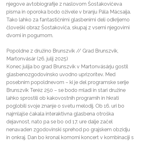
njegove avtobiografije z naslovom Šostakovičeva
pisma in oporoka bodo oživele v branju Pála Mácsaija.
Tako lahko za fantastičnimi glasbenimi deli odkrijemo
človeški obraz Šostakoviča, skupaj z vsemi njegovimi
dvomi in pogumom.
Popoldne z družino Brunszvik // Grad Brunszvik,
Martonvásár (26. julij 2025)
Konec julija bo grad Brunszvik v Martonvásárju gostil
glasbenozgodovinsko uvodno uprizoritev. Med
posebnim popoldnevom – ki je del programske serije
Brunszvik Teréz 250 – se bodo mladi in stari družine
lahko sprostili ob kakovostnih programih in hkrati
poglobili svoje znanje o svetu melodij. Ob 16. uri bo
najmlajše čakala interaktivna glasbena otroška
dejavnost, nato pa se bo od 17. ure dalje začel
nenavaden zgodovinski sprehod po grajskem obzidju
in onkraj. Dan bo kronal komorni koncert v kombinaciji s