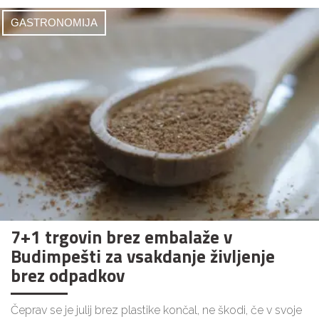
GASTRONOMIJA
7+1 trgovin brez embalaže v
Budimpešti za vsakdanje življenje
brez odpadkov
Čeprav se je julij brez plastike končal, ne škodi, če v svoje