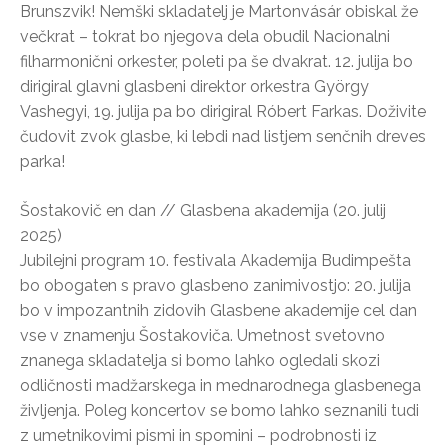
Brunszvik! Nemški skladatelj je Martonvásár obiskal že
večkrat – tokrat bo njegova dela obudil Nacionalni
filharmonični orkester, poleti pa še dvakrat. 12. julija bo
dirigiral glavni glasbeni direktor orkestra György
Vashegyi, 19. julija pa bo dirigiral Róbert Farkas. Doživite
čudovit zvok glasbe, ki lebdi nad listjem senčnih dreves
parka!
Šostakovič en dan // Glasbena akademija (20. julij
2025)
Jubilejni program 10. festivala Akademija Budimpešta
bo obogaten s pravo glasbeno zanimivostjo: 20. julija
bo v impozantnih zidovih Glasbene akademije cel dan
vse v znamenju Šostakoviča. Umetnost svetovno
znanega skladatelja si bomo lahko ogledali skozi
odličnosti madžarskega in mednarodnega glasbenega
življenja. Poleg koncertov se bomo lahko seznanili tudi
z umetnikovimi pismi in spomini – podrobnosti iz