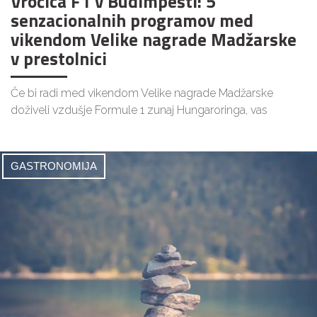
Vročica F1 v Budimpešti: 5
senzacionalnih programov med
vikendom Velike nagrade Madžarske
v prestolnici
Če bi radi med vikendom Velike nagrade Madžarske
doživeli vzdušje Formule 1 zunaj Hungaroringa, vas
GASTRONOMIJA