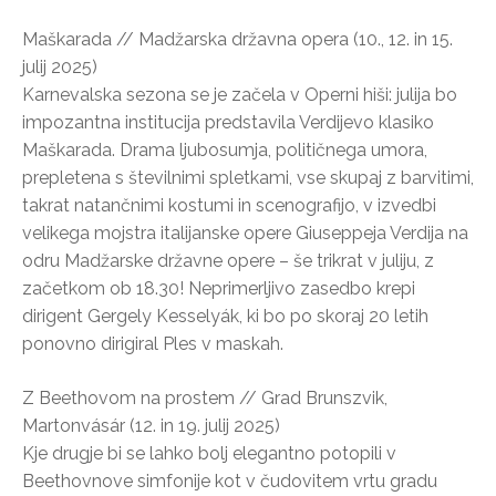
Maškarada // Madžarska državna opera (10., 12. in 15.
julij 2025)
Karnevalska sezona se je začela v Operni hiši: julija bo
impozantna institucija predstavila Verdijevo klasiko
Maškarada. Drama ljubosumja, političnega umora,
prepletena s številnimi spletkami, vse skupaj z barvitimi,
takrat natančnimi kostumi in scenografijo, v izvedbi
velikega mojstra italijanske opere Giuseppeja Verdija na
odru Madžarske državne opere – še trikrat v juliju, z
začetkom ob 18.30! Neprimerljivo zasedbo krepi
dirigent Gergely Kesselyák, ki bo po skoraj 20 letih
ponovno dirigiral Ples v maskah.
Z Beethovom na prostem // Grad Brunszvik,
Martonvásár (12. in 19. julij 2025)
Kje drugje bi se lahko bolj elegantno potopili v
Beethovnove simfonije kot v čudovitem vrtu gradu