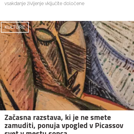
vsakdanje življenje vključite določene
KULTURE
Začasna razstava, ki je ne smete
zamuditi, ponuja vpogled v Picassov
svet v mestu sonca