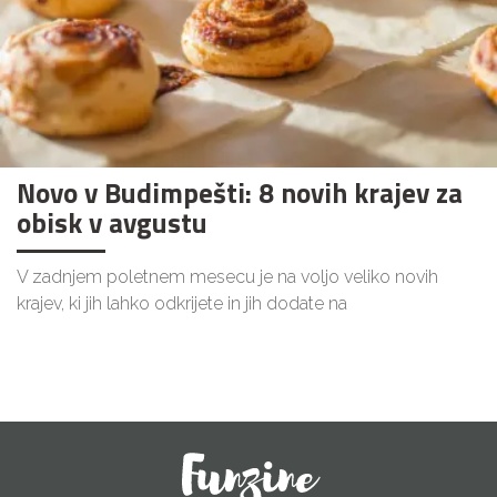
Novo v Budimpešti: 8 novih krajev za
obisk v avgustu
V zadnjem poletnem mesecu je na voljo veliko novih
krajev, ki jih lahko odkrijete in jih dodate na