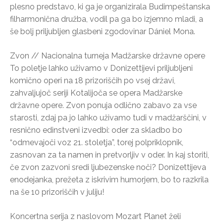
plesno predstavo, ki ga je organizirala Budimpeštanska
filharmonična družba, vodil pa ga bo izjemno mladi, a
še bolj priljubljen glasbeni zgodovinar Dániel Mona.
Zvon // Nacionalna turneja Madžarske državne opere
To poletje lahko uživamo v Donizettijevi priljubljeni
komično operi na 18 prizoriščih po vsej državi,
zahvaljujoč seriji Kotalijoča se opera Madžarske
državne opere. Zvon ponuja odlično zabavo za vse
starosti, zdaj pa jo lahko uživamo tudi v madžarščini, v
resnično edinstveni izvedbi: oder za skladbo bo
“odmevajoči voz 21. stoletja”, torej polpriklopnik,
zasnovan za ta namen in pretvorljiv v oder. In kaj storiti,
če zvon zazvoni sredi ljubezenske noči? Donizettijeva
enodejanka, prežeta z iskrivim humorjem, bo to razkrila
na še 10 prizoriščih v juliju!
Koncertna serija z naslovom Mozart Planet želi