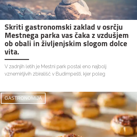
Skriti gastronomski zaklad v osrčju
Mestnega parka vas čaka z vzdušjem
ob obali in življenjskim slogom dolce
vita.
V zadnjih letih je Mestni park postal eno najbolj
vznemirljivih zbirališč v Budimpešti, kjer poleg
GASTRONOMIJA