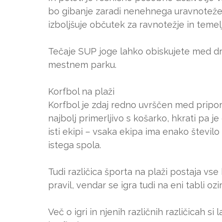
bo gibanje zaradi nenehnega uravnoteženj
izboljšuje občutek za ravnotežje in temel
Tečaje SUP joge lahko obiskujete med dru
mestnem parku.
Korfbol na plaži
Korfbol je zdaj redno uvrščen med pripor
najbolj primerljivo s košarko, hkrati pa je
isti ekipi – vsaka ekipa ima enako število
istega spola.
Tudi različica športa na plaži postaja vs
pravil, vendar se igra tudi na eni tabli oz
Več o igri in njenih različnih različicah 