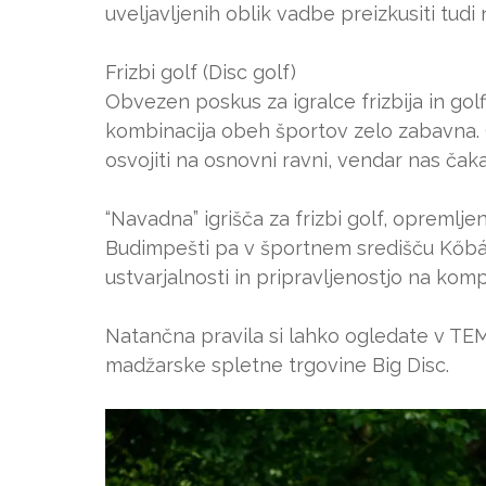
uveljavljenih oblik vadbe preizkusiti tudi
Frizbi golf (Disc golf)
Obvezen poskus za igralce frizbija in golf
kombinacija obeh športov zelo zabavna. O
osvojiti na osnovni ravni, vendar nas ča
“Navadna” igrišča za frizbi golf, opremlj
Budimpešti pa v športnem središču Kőbán
ustvarjalnosti in pripravljenostjo na kom
Natančna pravila si lahko ogledate v TE
madžarske spletne trgovine Big Disc.