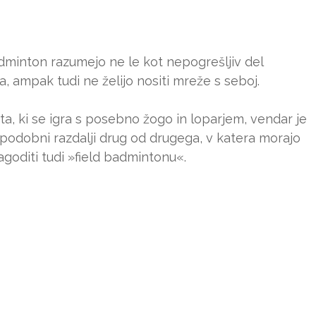
adminton razumejo ne le kot nepogrešljiv del
a, ampak tudi ne želijo nositi mreže s seboj.
ta, ki se igra s posebno žogo in loparjem, vendar je
spodobni razdalji drug od drugega, v katera morajo
agoditi tudi »field badmintonu«.