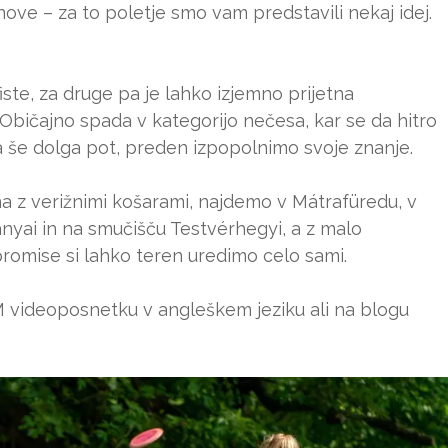
 nove – za to poletje smo vam predstavili nekaj idej.
iste, za druge pa je lahko izjemno prijetna
bičajno spada v kategorijo nečesa, kar se da hitro
ka še dolga pot, preden izpopolnimo svoje znanje.
ena z verižnimi košarami, najdemo v Mátrafüredu, v
yai in na smučišču Testvérhegyi, a z malo
promise si lahko teren uredimo celo sami.
M videoposnetku v angleškem jeziku ali na blogu