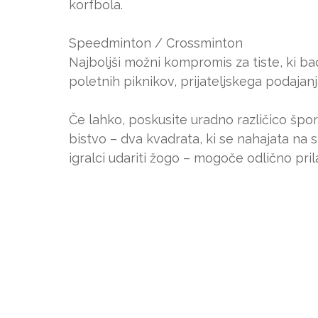
korfbola.
Speedminton / Crossminton
Najboljši možni kompromis za tiste, ki b
poletnih piknikov, prijateljskega podajanj
Če lahko, poskusite uradno različico špor
bistvo – dva kvadrata, ki se nahajata na 
igralci udariti žogo – mogoče odlično pril