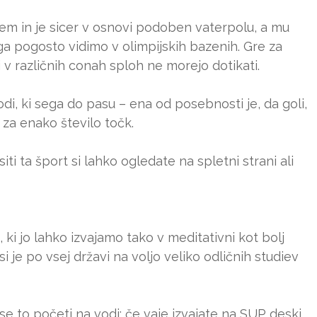
skem in je sicer v osnovi podoben vaterpolu, a mu
a pogosto vidimo v olimpijskih bazenih. Gre za
i v različnih conah sploh ne morejo dotikati.
i, ki sega do pasu – ena od posebnosti je, da goli,
o za enako število točk.
ti ta šport si lahko ogledate na spletni strani ali
 ki jo lahko izvajamo tako v meditativni kot bolj
i je po vsej državi na voljo veliko odličnih studiev
se to početi na vodi: če vaje izvajate na SUP deski,