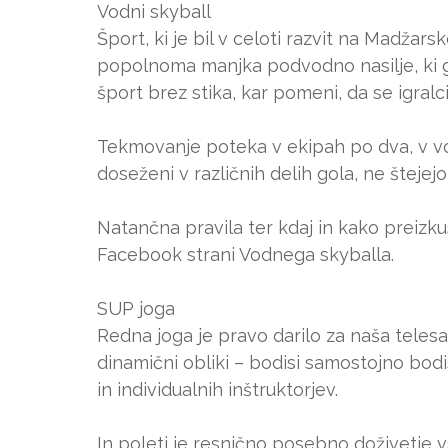
Vodni skyball
Šport, ki je bil v celoti razvit na Madžar
popolnoma manjka podvodno nasilje, ki g
šport brez stika, kar pomeni, da se igralc
Tekmovanje poteka v ekipah po dva, v vod
doseženi v različnih delih gola, ne štejej
Natančna pravila ter kdaj in kako preizkusi
Facebook strani Vodnega skyballa.
SUP joga
Redna joga je pravo darilo za naša telesa,
dinamični obliki – bodisi samostojno bodis
in individualnih inštruktorjev.
In poleti je resnično posebno doživetje v