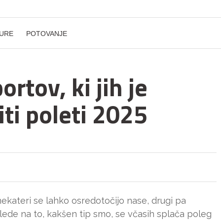
URE
POTOVANJE
rtov, ki jih je
ti poleti 2025
ekateri se lahko osredotočijo nase, drugi pa
glede na to, kakšen tip smo, se včasih splača poleg