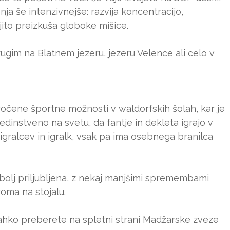
a še intenzivnejše: razvija koncentracijo,
jito preizkuša globoke mišice.
gim na Blatnem jezeru, jezeru Velence ali celo v
očene športne možnosti v waldorfskih šolah, kar je
 edinstveno na svetu, da fantje in dekleta igrajo v
 igralcev in igralk, vsak pa ima osebnega branilca
e bolj priljubljena, z nekaj manjšimi spremembami
iroma na stojalu.
si lahko preberete na spletni strani Madžarske zveze