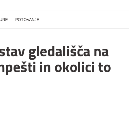
URE
POTOVANJE
dstav gledališča na
ešti in okolici to