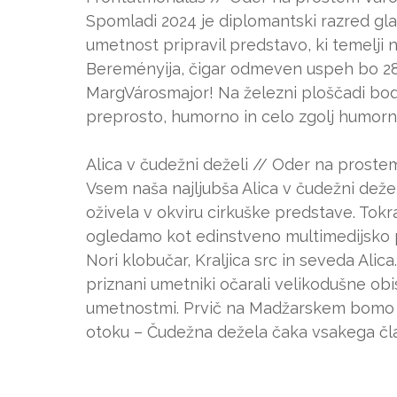
Spomladi 2024 je diplomantski razred gla
umetnost pripravil predstavo, ki temelj
Bereményija, čigar odmeven uspeh bo 28.
MargVárosmajor! Na železni ploščadi bod
preprosto, humorno in celo zgolj humorno
Alica v čudežni deželi // Oder na prostem
Vsem naša najljubša Alica v čudežni deže
oživela v okviru cirkuške predstave. Tok
ogledamo kot edinstveno multimedijsko pre
Nori klobučar, Kraljica src in seveda A
priznani umetniki očarali velikodušne obi
umetnostmi. Prvič na Madžarskem bomo 
otoku – Čudežna dežela čaka vsakega čla