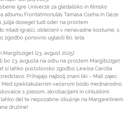
sbene igre Univerze za gledališko in filmsko
i na albumu Frontátmonulás Tamása Cseha in Géze
 julija dosegel tudi oder na prostem
o mladi igralci, oblečeni v nenavadne kostume, s
 zgodbo ponovno uglasili 80. leta.
 Margitsziget (23. avgust 2025)
li bo 23. avgusta na odru na prostem Margitsziget
rat si lahko pustolovsko zgodbo Lewisa Carolla
dstavo. Prihajajo najbolj znani liki – Mali zajec,
lica. Med spektakularnim večerom bodo mednarodno
skovalce s plesom, akrobacijami in cirkuškimi
lahko del te nepozabne izkušnje na Margaretinem
na družine!