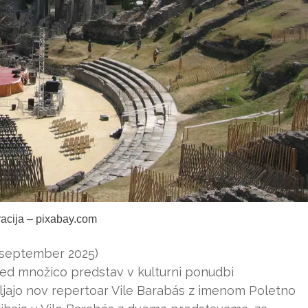
tracija – pixabay.com
 – september 2025)
o med množico predstav v kulturni ponudbi
vljajo nov repertoar Vile Barabás z imenom Poletno