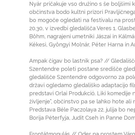
Nyár pričakuje vso družino s še boljšimi k
občinstva bodo kultni prizori Pravljičneg
bo mogoče ogledati na festivalu na prost
20.30, v izvedbi gledališča Veres 1. Glasbe
Böhm, nagrajeni umetniki Jászai in Kálm
Kékesi, Gyöngyi Molnár, Péter Harna in A
Ampak čigav bo lastnik psa? // Gledališče
Szentendre poleti postane središče gledal
gledališče Szentendre odgovorno za polet
državi ogledamo gledališko adaptacijo f
predstavi Orlai Produkció. Liki komedije 
življenje”, občinstvo pa se lahko hote al
Predstava Béle Paczolaya 22. julija bo ne
Borija Péterfyja, Judit Cseh in Panne Dom
Frontátmonulás // Oder na prostem Városm