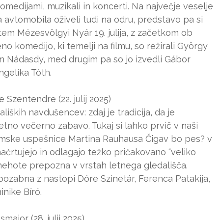
omedijami, muzikali in koncerti. Na največje veselje
a avtomobila oživeli tudi na odru, predstavo pa si
em Mézesvölgyi Nyár 19. julija, z začetkom ob
no komedijo, ki temelji na filmu, so režirali György
án Nádasdy, med drugim pa so jo izvedli Gábor
ngelika Tóth.
 Szentendre (22. julij 2025)
iških navdušencev: zdaj je tradicija, da je
no večerno zabavo. Tukaj si lahko prvič v naši
ilmske uspešnice Martina Rauhausa Čigav bo pes? v
načrtujejo in odlagajo težko pričakovano “veliko
i nehote prepozna v vrstah letnega gledališča.
pozabna z nastopi Dóre Szinetár, Ferenca Patakija,
inike Bíró.
ajor (28. julij 2025)