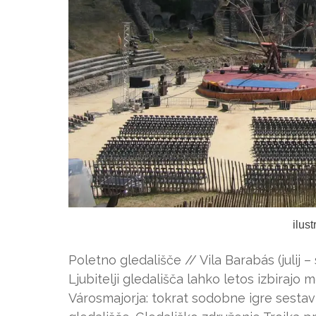
ilus
Poletno gledališče // Vila Barabás (julij
Ljubitelji gledališča lahko letos izbiraj
Városmajorja: tokrat sodobne igre sesta