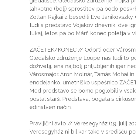
gledališče. Gledališko združenje Trojka 
lahkotno (bolj) sprostitev pa bodo poskr
Zoltán Rajkai z besedili Éve Janikovszky
tudi s predstavo Vojakov dnevnik, dve ig
tukaj, letos pa bo Márfi konec poletja v v
ZAČETEK/KONEC // Odprti oder Városmajor
Gledalsko združenje Loupe nas tudi to po
doživetij, ena najbolj priljubljenih iger n
Városmajor. Áron Molnár, Tamás Mohai in 
enodejanko, umetniško uspešnico ZAČETE
Med predstavo se bomo poglobili v vsakda
postal starš. Predstava, bogata s cirkus
edinstven način.
Pravljični avto // Veresegyház (19. julij 20
Veresegyház ni bil kar tako v središču poz