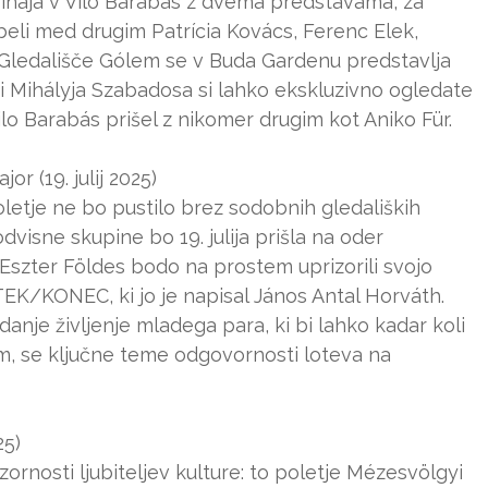
prihaja v Vilo Barabás z dvema predstavama, za
beli med drugim Patrícia Kovács, Ferenc Elek,
. Gledališče Gólem se v Buda Gardenu predstavlja
ri Mihályja Szabadosa si lahko ekskluzivno ogledate
ilo Barabás prišel z nikomer drugim kot Aniko Für.
 (19. julij 2025)
letje ne bo pustilo brez sodobnih gledaliških
eodvisne skupine bo 19. julija prišla na oder
Eszter Földes bodo na prostem uprizorili svojo
K/KONEC, ki jo je napisal János Antal Horváth.
nje življenje mladega para, ki bi lahko kadar koli
om, se ključne teme odgovornosti loteva na
25)
ornosti ljubiteljev kulture: to poletje Mézesvölgyi