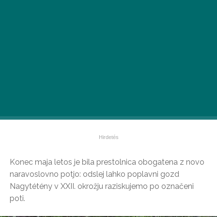
Konec maja letos je bila prestolnica obogatena z novo
naravoslovno potjo: odslej lahko poplavni gozd
Nagytétény v XXII. okrožju raziskujemo po označeni
poti.