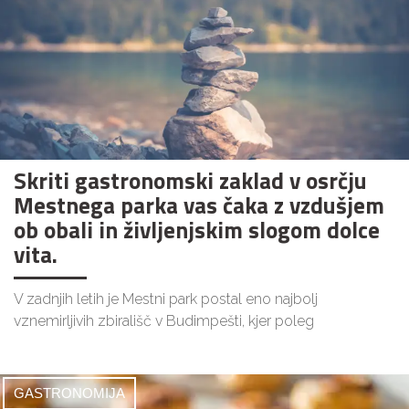
Skriti gastronomski zaklad v osrčju
Mestnega parka vas čaka z vzdušjem
ob obali in življenjskim slogom dolce
vita.
V zadnjih letih je Mestni park postal eno najbolj
vznemirljivih zbirališč v Budimpešti, kjer poleg
GASTRONOMIJA