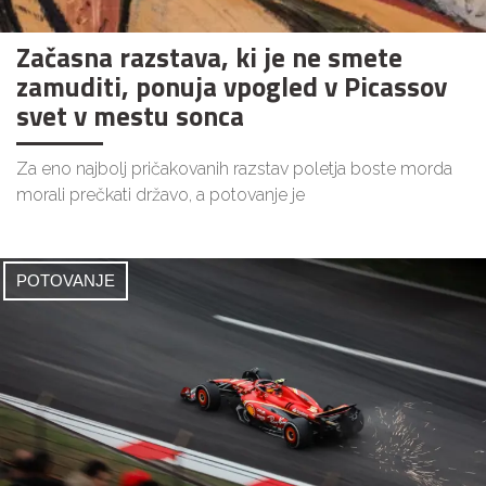
Začasna razstava, ki je ne smete
zamuditi, ponuja vpogled v Picassov
svet v mestu sonca
Za eno najbolj pričakovanih razstav poletja boste morda
morali prečkati državo, a potovanje je
POTOVANJE