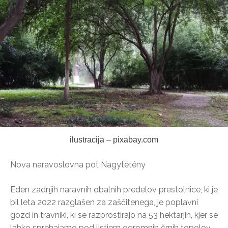
ilustracija – pixabay.com
Nova naravoslovna pot Nagytétény
Eden zadnjih naravnih obalnih predelov prestolnice, ki je
bil leta 2022 razglašen za zaščitenega, je poplavni
gozd in travniki, ki se razprostirajo na 53 hektarjih, kjer se
lahko sprehajamo pod listjem ogromnih črnih topolov,