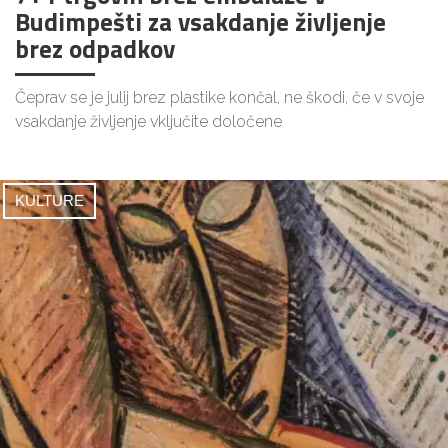
Budimpešti za vsakdanje življenje
brez odpadkov
Čeprav se je julij brez plastike končal, ne škodi, če v svoje
vsakdanje življenje vključite določene
KULTURE