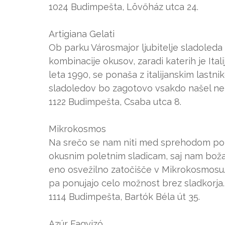
1024 Budimpešta, Lövőház utca 24.
Artigiana Gelati
Ob parku Városmajor ljubitelje sladoleda 
kombinacije okusov, zaradi katerih je Itali
leta 1990, se ponaša z italijanskim lastn
sladoledov bo zagotovo vsakdo našel nek
1122 Budimpešta, Csaba utca 8.
Mikrokosmos
Na srečo se nam niti med sprehodom po u
okusnim poletnim sladicam, saj nam božans
eno osvežilno zatočišče v Mikrokosmosu.
pa ponujajo celo možnost brez sladkorja.
1114 Budimpešta, Bartók Béla út 35.
Azúr Fagyizó