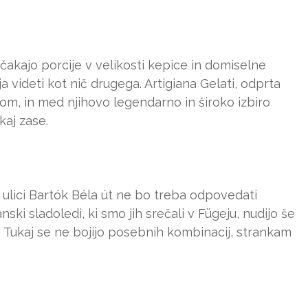
čakajo porcije v velikosti kepice in domiselne
ja videti kot nič drugega. Artigiana Gelati, odprta
ikom, in med njihovo legendarno in široko izbiro
aj zase.
lici Bartók Béla út ne bo treba odpovedati
ki sladoledi, ki smo jih srečali v Fügeju, nudijo še
 Tukaj se ne bojijo posebnih kombinacij, strankam