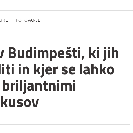
URE
POTOVANJE
v Budimpešti, ki jih
i in kjer se lahko
 briljantnimi
okusov