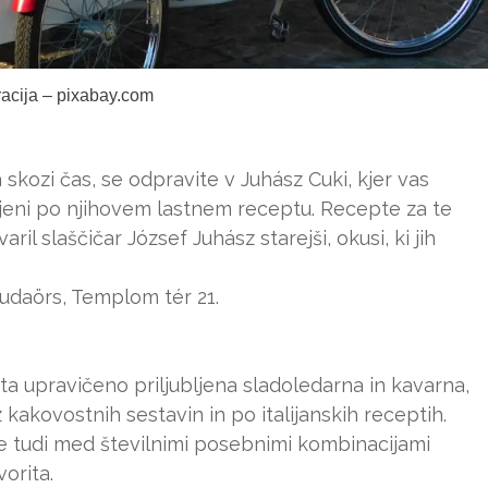
tracija – pixabay.com
 skozi čas, se odpravite v Juhász Cuki, kjer vas
vljeni po njihovem lastnem receptu. Recepte za te
il slaščičar József Juhász starejši, okusi, ki jih
udaörs, Templom tér 21.
ta upravičeno priljubljena sladoledarna in kavarna,
z kakovostnih sestavin in po italijanskih receptih.
te tudi med številnimi posebnimi kombinacijami
orita.