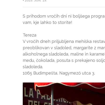
•
2025. JUN. 19.
S prihodom vročih dni ni boljšega progr
vam, kje lahko to storite!
Tereza
V vročih dneh priljubljena mehiška restav
preoblikovan v sladoled, margarite z mang
alkoholnega sladoleda, maline in karameli
medu, čokolada, posuta s prekajeno soljo,
sladoleda.
1065 Budimpešta, Nagymező utca 3.