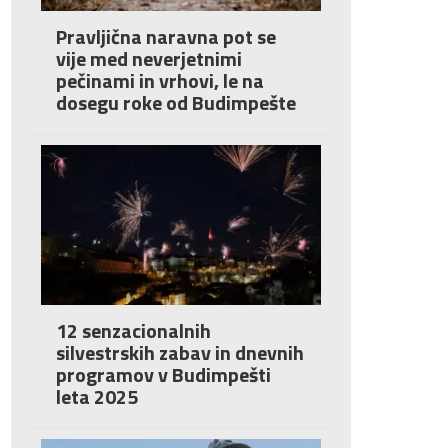
Pravljična naravna pot se
vije med neverjetnimi
pečinami in vrhovi, le na
dosegu roke od Budimpešte
12 senzacionalnih
silvestrskih zabav in dnevnih
programov v Budimpešti
leta 2025