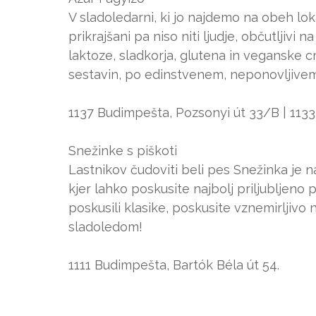
V sladoledarni, ki jo najdemo na obeh lok
prikrajšani pa niso niti ljudje, občutljivi
laktoze, sladkorja, glutena in veganske c
sestavin, po edinstvenem, neponovljivem
1137 Budimpešta, Pozsonyi út 33/B | 1133
Snežinke s piškoti
Lastnikov čudoviti beli pes Snežinka je n
kjer lahko poskusite najbolj priljubljeno
poskusili klasike, poskusite vznemirljivo
sladoledom!
1111 Budimpešta, Bartók Béla út 54.