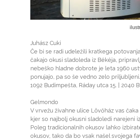
ilus
Juhász Cuki
Če bi se radi udeležili kratkega potovanja
čakajo okusi sladoleda iz Békéja, pripra
nebeško hladne dobrote je leta 1960 ustvar
ponujajo, pa so še vedno zelo priljubljeni.
1092 Budimpešta, Ráday utca 15. | 2040 B
Gelmondo
V vrvežu živahne ulice Lövőház vas čaka 
kjer so najbolj okusni sladoledi narejeni i
Poleg tradicionalnih okusov lahko izbira
okusov, tako da bo vsak našel svojega fav