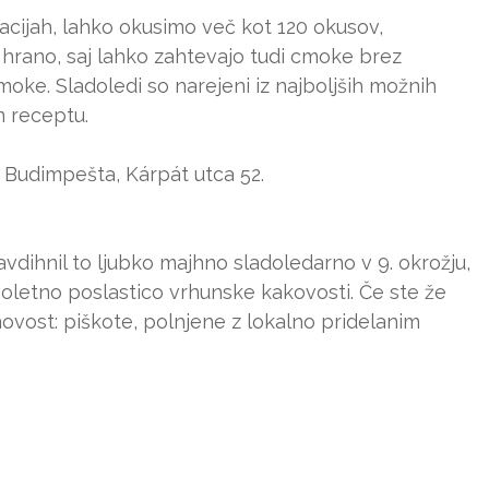
acijah, lahko okusimo več kot 120 okusov,
 na hrano, saj lahko zahtevajo tudi cmoke brez
moke. Sladoledi so narejeni iz najboljših možnih
 receptu.
 Budimpešta, Kárpát utca 52.
avdihnil to ljubko majhno sladoledarno v 9. okrožju,
 poletno poslastico vrhunske kakovosti. Če ste že
 novost: piškote, polnjene z lokalno pridelanim