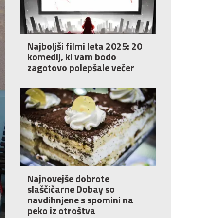
Najboljši filmi leta 2025: 20
komedij, ki vam bodo
zagotovo polepšale večer
Najnovejše dobrote
slaščičarne Dobay so
navdihnjene s spomini na
peko iz otroštva