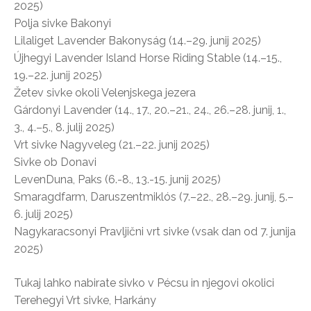
2025)
Polja sivke Bakonyi
Lilaliget Lavender Bakonyság (14.–29. junij 2025)
Újhegyi Lavender Island Horse Riding Stable (14.–15.,
19.–22. junij 2025)
Žetev sivke okoli Velenjskega jezera
Gárdonyi Lavender (14., 17., 20.–21., 24., 26.–28. junij, 1.,
3., 4.–5., 8. julij 2025)
Vrt sivke Nagyveleg (21.–22. junij 2025)
Sivke ob Donavi
LevenDuna, Paks (6.-8., 13.-15. junij 2025)
Smaragdfarm, Daruszentmiklós (7.–22., 28.–29. junij, 5.–
6. julij 2025)
Nagykaracsonyi Pravljični vrt sivke (vsak dan od 7. junija
2025)
Tukaj lahko nabirate sivko v Pécsu in njegovi okolici
Terehegyi Vrt sivke, Harkány