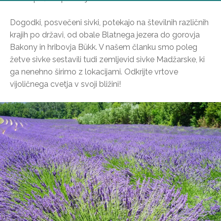
Dogodki, posvečeni sivki, potekajo na številnih različnih
krajih po državi, od obale Blatnega jezera do gorovja
Bakony in hribovja Bükk. V našem članku smo poleg
žetve sivke sestavili tudi zemljevid sivke Madžarske, ki
ga nenehno širimo z lokacijami. Odkrijte vrtove
vijoličnega cvetja v svoji bližini!