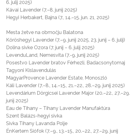
6. julij 2025)
Kávai Lavender (7.–8. junij 2025)
Hegyi Herbakert, Bajna (7., 14.–15. jun. 21, 2025)
Mesta žetve na območju Balatona
Kőröshegyi Lavender (7.–9. junij 2025, 23. junij – 6. julij)
Dolina sivke Ozora (7. junij – 6. julij 2025)
LevenduLand, Nemesvita (7.-9. junij 2025)
Posestvo Lavender bratov Férhezli, Badacsonytomaj
Tagyoni Kislavendulás
MagyarProvence Lavender Estate, Monoszló
Káli Lavender (7.–8., 14.–15., 21.–22., 28.–29. junij 2025)
Levendárium Dörgicsei Lavender Major (20.–22., 27.–29.
junij 2025)
Eau de Tihany – Tihany Lavender Manufaktúra
Szent Balázs-hegyi sivka
Sivka Tihany Lavanda Polje
ÉnKertem Siófok (7.–9., 13.–15., 20.–22., 27.–29. junij