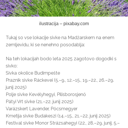
ilustracija – pixabay.com
Tukaj so vse lokacije sivke na Madžarskem na enem
zemljevidu, ki se nenehno posodablja:
Na teh lokacijah bodo leta 2025 zagotovo dogodki s
sivko:
Sivka okolice Budimpešte
Praznik sivke Ráckevei (5.–9., 12.–15., 19.–22., 26.–29.
junij 2025)
Polje sivke Kevélyhegyi, Pilisborosjenő
Pátyi Vrt sivke (21.–22. junij 2025)
Varázskert Lavender, Pócsmegyer
Kmetija sivke Budakeszi (14.–15., 21.–22. junij 2025)
Festival sivke Monor Strázsahegyi (22., 28.–29. junij, 5.–