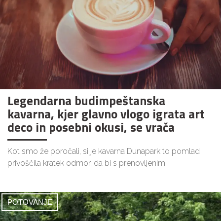
Legendarna budimpeštanska
kavarna, kjer glavno vlogo igrata art
deco in posebni okusi, se vrača
Kot smo že poročali, si je kavarna Dunapark to pomlad
privoščila kratek odmor, da bi s prenovljenim
POTOVANJE