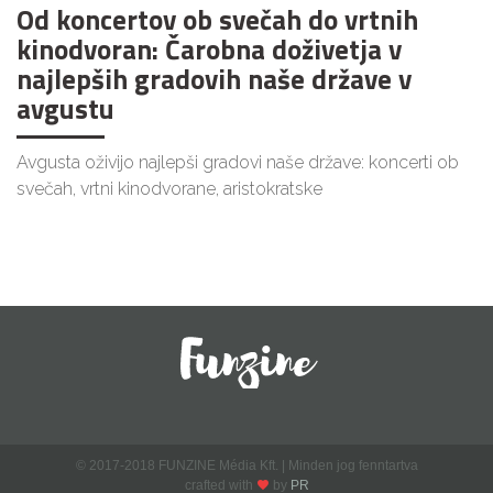
Od koncertov ob svečah do vrtnih
kinodvoran: Čarobna doživetja v
najlepših gradovih naše države v
avgustu
Avgusta oživijo najlepši gradovi naše države: koncerti ob
svečah, vrtni kinodvorane, aristokratske
© 2017-2018 FUNZINE Média Kft. | Minden jog fenntartva
crafted with
by
PR