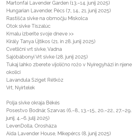
Martonfai Lavender Garden (13.–14. junij 2025)
Hungarian Lavender, Pécs (7., 14., 21. junij 2025)
Rastišča sivke na območju Miskolca
Otok sivke Tiszalúc
Kmalu izberite svoje dneve >>
Király Tanya Újtikos (21. in 28. junij 2025)
Cvetlični vrt sivke, Vadna
Sajóbábonyi Vrt sivke (28. junij 2025)
Tukaj lahko zberete vijolično rožo v Nyíregyházi in njene
okolici
Lavandula Sziget Rétköz
Vrt, Nyírtelek
Polja sivke okraja Békés
Posestvo Bodnár, Szarvas (6.–8., 13.–15., 20.–22., 27.–29.
junij, 4.–6. julij 2025)
LevenDolla, Orosháza
Aida Lavender House, Mikepércs (8. junij 2025)