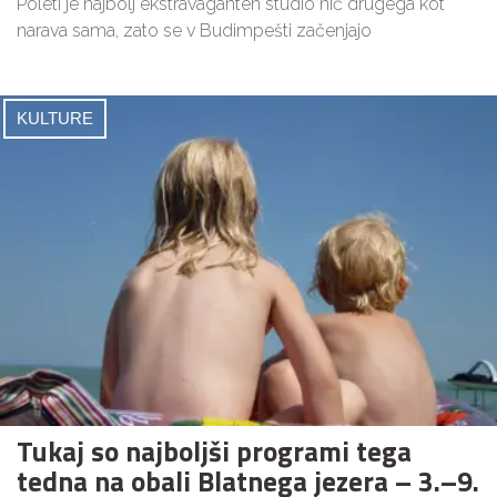
Poleti je najbolj ekstravaganten studio nič drugega kot
narava sama, zato se v Budimpešti začenjajo
KULTURE
Tukaj so najboljši programi tega
tedna na obali Blatnega jezera – 3.–9.