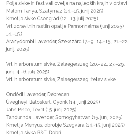
Polja sivke in festivali cvetja na najlepših krajih v državi
Malom Tanya, Szatymaz (14.–15. junij 2025)
Kmetija sivke Csongrád (12.–13. julij 2025)
Vrt zdravilnih rastlin opatije Pannonhalma (junij 2025)
14.–15.)
Aranydombi Lavender, Szekszárd (7.–9., 14.–15., 21.–22.
junij, 2025)
Vrt in arboretum sivke, Zalaegerszeg (20.–22., 27.–29.
junij, 4.–6. julij 2025)
Vrt in arboretum sivke, Zalaegerszeg, žetev sivke
Ondódi Lavender, Debrecen
Üvegheyi Illatoskert, Gyönk (14. junij 2025)
Jáhn Pince, Tevel (15. junij 2025)
Tandurinda Lavender, Somogyhatvan (15. junij 2025)
Kmetija Menyus, obrobje Szegvára (14.-15. junij 2025)
Kmetija sivka B&T, Dobri