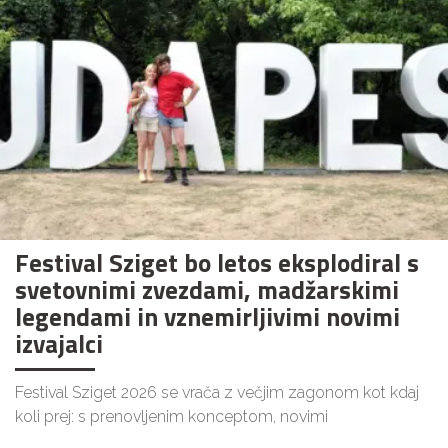
Festival Sziget bo letos eksplodiral s
svetovnimi zvezdami, madžarskimi
legendami in vznemirljivimi novimi
izvajalci
Festival Sziget 2026 se vrača z večjim zagonom kot kdaj
koli prej: s prenovljenim konceptom, novimi