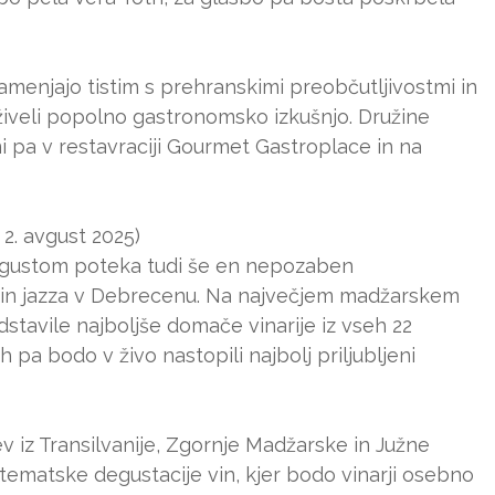
menjajo tistim s prehranskimi preobčutljivostmi in
oživeli popolno gastronomsko izkušnjo. Družine
i pa v restavraciji Gourmet Gastroplace in na
 2. avgust 2025)
 avgustom poteka tudi še en nepozaben
na in jazza v Debrecenu. Na največjem madžarskem
tavile najboljše domače vinarije iz vseh 22
h pa bodo v živo nastopili najbolj priljubljeni
v iz Transilvanije, Zgornje Madžarske in Južne
 tematske degustacije vin, kjer bodo vinarji osebno