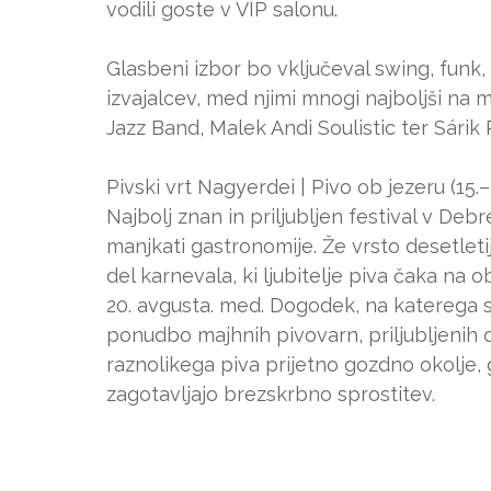
vodili goste v VIP salonu.
Glasbeni izbor bo vključeval swing, funk, 
izvajalcev, med njimi mnogi najboljši na 
Jazz Band, Malek Andi Soulistic ter Sárik 
Pivski vrt Nagyerdei | Pivo ob jezeru (15.
Najbolj znan in priljubljen festival v De
manjkati gastronomije. Že vrsto desetleti
del karnevala, ki ljubitelje piva čaka na 
20. avgusta. med. Dogodek, na katerega s
ponudbo majhnih pivovarn, priljubljenih 
raznolikega piva prijetno gozdno okolje,
zagotavljajo brezskrbno sprostitev.