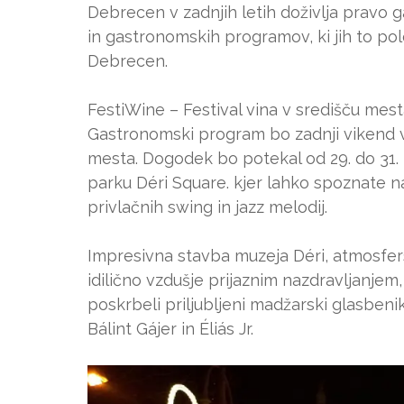
Debrecen v zadnjih letih doživlja pravo g
in gastronomskih programov, ki jih to po
Debrecen.
FestiWine – Festival vina v središču mesta
Gastronomski program bo zadnji vikend v 
mesta. Dogodek bo potekal od 29. do 31.
parku Déri Square. kjer lahko spoznate n
privlačnih swing in jazz melodij.
Impresivna stavba muzeja Déri, atmosfers
idilično vzdušje prijaznim nazdravljanjem
poskrbeli priljubljeni madžarski glasbeni
Bálint Gájer in Éliás Jr.