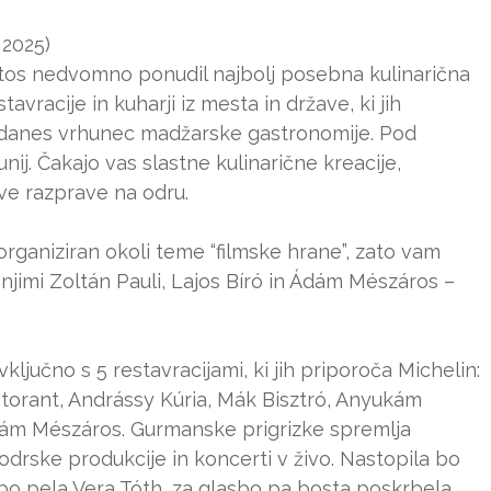
 2025)
etos nedvomno ponudil najbolj posebna kulinarična
avracije in kuharji iz mesta in države, ki jih
je danes vrhunec madžarske gastronomije. Pod
nij. Čakajo vas slastne kulinarične kreacije,
ve razprave na odru.
 organiziran okoli teme “filmske hrane”, zato vam
 njimi Zoltán Pauli, Lajos Bíró in Ádám Mészáros –
vključno s 5 restavracijami, ki jih priporoča Michelin:
orant, Andrássy Kúria, Mák Bisztró, Anyukám
dám Mészáros. Gurmanske prigrizke spremlja
drske produkcije in koncerti v živo. Nastopila bo
bo pela Vera Tóth, za glasbo pa bosta poskrbela