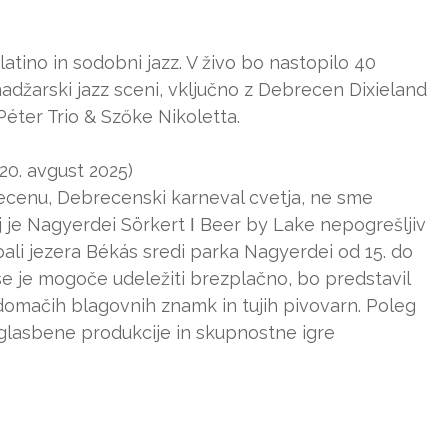
latino in sodobni jazz. V živo bo nastopilo 40
madžarski jazz sceni, vključno z Debrecen Dixieland
Péter Trio & Szőke Nikoletta.
–20. avgust 2025)
brecenu, Debrecenski karneval cvetja, ne sme
j je Nagyerdei Sörkert ǀ Beer by Lake nepogrešljiv
obali jezera Békás sredi parka Nagyerdei od 15. do
e je mogoče udeležiti brezplačno, bo predstavil
domačih blagovnih znamk in tujih pivovarn. Poleg
 glasbene produkcije in skupnostne igre