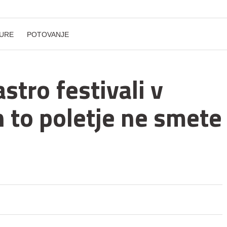
URE
POTOVANJE
stro festivali v
h to poletje ne smete