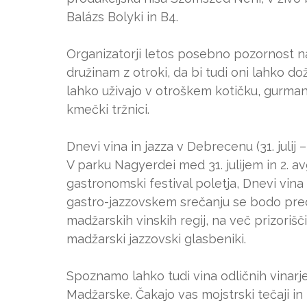
Balázs Bolyki in B4.
Organizatorji letos posebno pozornost na
družinam z otroki, da bi tudi oni lahko d
lahko uživajo v otroškem kotičku, gurman
kmečki tržnici.
Dnevi vina in jazza v Debrecenu (31. julij –
V parku Nagyerdei med 31. julijem in 2.
gastronomski festival poletja, Dnevi vi
gastro-jazzovskem srečanju se bodo preds
madžarskih vinskih regij, na več prizorišči
madžarski jazzovski glasbeniki.
Spoznamo lahko tudi vina odličnih vinarje
Madžarske. Čakajo vas mojstrski tečaji in