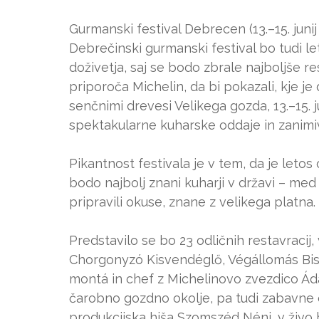
Gurmanski festival Debrecen (13.–15. junij
Debrečinski gurmanski festival bo tudi l
doživetja, saj se bodo zbrale najboljše rest
priporoča Michelin, da bi pokazali, kje 
senčnimi drevesi Velikega gozda, 13.–15. ju
spektakularne kuharske oddaje in zanimi
Pikantnost festivala je v tem, da je letos
bodo najbolj znani kuharji v državi – med
pripravili okuse, znane z velikega platna.
Predstavilo se bo 23 odličnih restavracij, 
Chorgonyzó Kisvendéglő, Végállomás Bist
montá in chef z Michelinovo zvezdico Á
čarobno gozdno okolje, pa tudi zabavne o
produkcijska hiša Szomszéd Néni, v živo 