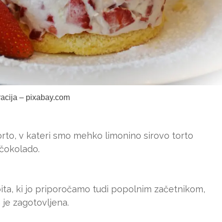
tracija – pixabay.com
orto, v kateri smo mehko limonino sirovo torto
 čokolado.
pita, ki jo priporočamo tudi popolnim začetnikom,
a je zagotovljena.