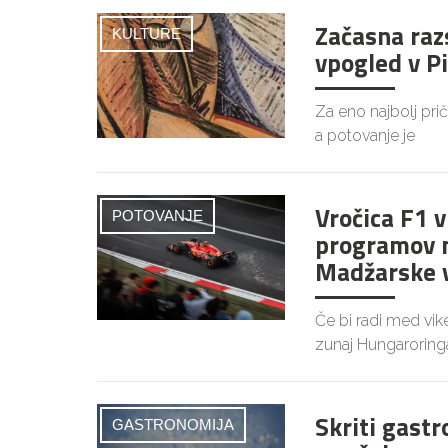
Začasna raz
KULTURE
vpogled v P
Za eno najbolj pri
a potovanje je
Vročica F1 
POTOVANJE
programov 
Madžarske v
Če bi radi med vi
zunaj Hungaroringa
Skriti gast
GASTRONOMIJA