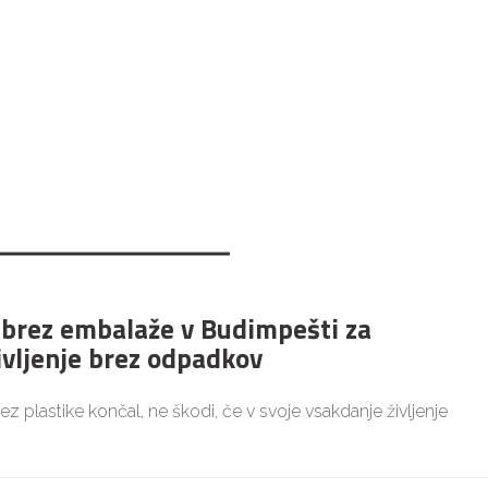
 brez embalaže v Budimpešti za
ivljenje brez odpadkov
brez plastike končal, ne škodi, če v svoje vsakdanje življenje