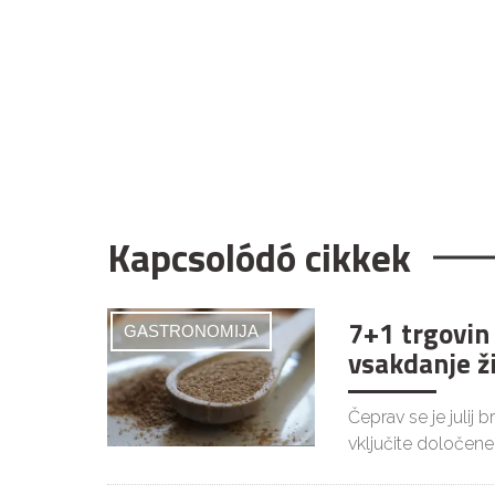
Kapcsolódó cikkek
7+1 trgovin
GASTRONOMIJA
vsakdanje ž
Čeprav se je julij 
vključite določene