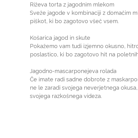
Riževa torta z jagodnim mlekom
Sveže jagode v kombinaciji z domačim ml
piškot, ki bo zagotovo všeč vsem.
Košarica jagod in skute
Pokažemo vam tudi izjemno okusno, hitro
poslastico, ki bo zagotovo hit na poletnih
Jagodno-mascarponejeva rolada
Če imate radi sadne dobrote z maskarpon
ne le zaradi svojega neverjetnega okusa,
svojega razkošnega videza.