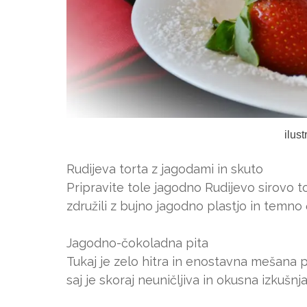
ilus
Rudijeva torta z jagodami in skuto
Pripravite tole jagodno Rudijevo sirovo t
združili z bujno jagodno plastjo in temno
Jagodno-čokoladna pita
Tukaj je zelo hitra in enostavna mešana 
saj je skoraj neuničljiva in okusna izkušnj