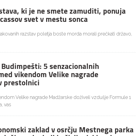
stava, ki je ne smete zamuditi, ponuja
icassov svet v mestu sonca
čakovanih razstav poletja boste morda morali prečkati državo,
v Budimpešti: 5 senzacionalnih
med vikendom Velike nagrade
 prestolnici
kendom Velike nagrade Madžarske doživeli vzdušje Formule 1
, vas
ronomski zaklad v osrčju Mestnega parka