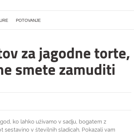
URE
POTOVANJE
tov za jagodne torte,
 ne smete zamuditi
v jagod, ko lahko uživamo v sadju, bogatem z
 sestavino v številnih sladicah. Pokazali vam