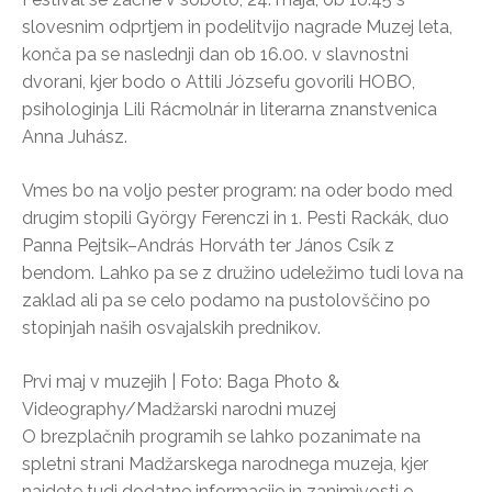
slovesnim odprtjem in podelitvijo nagrade Muzej leta,
konča pa se naslednji dan ob 16.00. v slavnostni
dvorani, kjer bodo o Attili Józsefu govorili HOBO,
psihologinja Lili Rácmolnár in literarna znanstvenica
Anna Juhász.
Vmes bo na voljo pester program: na oder bodo med
drugim stopili György Ferenczi in 1. Pesti Rackák, duo
Panna Pejtsik–András Horváth ter János Csík z
bendom. Lahko pa se z družino udeležimo tudi lova na
zaklad ali pa se celo podamo na pustolovščino po
stopinjah naših osvajalskih prednikov.
Prvi maj v muzejih | Foto: Baga Photo &
Videography/Madžarski narodni muzej
O brezplačnih programih se lahko pozanimate na
spletni strani Madžarskega narodnega muzeja, kjer
najdete tudi dodatne informacije in zanimivosti o