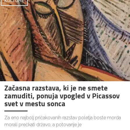
KULTURE
Začasna razstava, ki je ne smete
zamuditi, ponuja vpogled v Picassov
svet v mestu sonca
Za eno najbolj pričakovanih razstav poletja boste morda
morali prečkati državo, a potovanje je