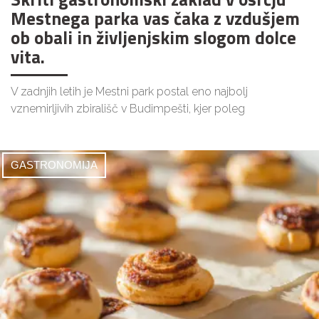
Mestnega parka vas čaka z vzdušjem
ob obali in življenjskim slogom dolce
vita.
V zadnjih letih je Mestni park postal eno najbolj
vznemirljivih zbirališč v Budimpešti, kjer poleg
GASTRONOMIJA