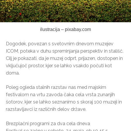
ilustracija – pixabay.com
Dogodek, povezan s svetovnim dnevom muzejev
ICOM, poteka v duhu spreminjanja perspektiv in stališč.
Cilj je pokazati, da je muzej odprt, prijazen, dostopen in
vključujoč prostor, kjer se lahko vsakdo počuti kot
doma.
Poleg ogleda stalnih razstav nas med majskim
festivalom na vrtu zavoda čaka cela vrsta zunanjih
šotorov, kjer se lahko seznanimo s skoraj 100 muzeji in
razstavljavci iz različnih delov države.
Brezplačni programi za dva cela dneva
Festival se začne v soboto, 24. maja, ob 10.45 s