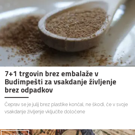
7+1 trgovin brez embalaže v
Budimpešti za vsakdanje življenje
brez odpadkov
Čeprav se je julij brez plastike končal, ne škodi, če v svoje
vsakdanje življenje vključite določene