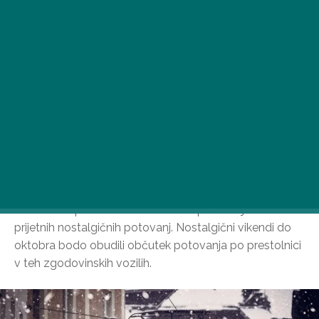
Od konca aprila se vikendi v Budimpešti vrtijo okoli
prijetnih nostalgičnih potovanj. Nostalgični vikendi do
oktobra bodo obudili občutek potovanja po prestolnici
v teh zgodovinskih vozilih.