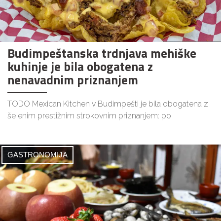
Budimpeštanska trdnjava mehiške
kuhinje je bila obogatena z
nenavadnim priznanjem
TODO Mexican Kitchen v Budimpešti je bila obogatena z
še enim prestižnim strokovnim priznanjem: po
GASTRONOMIJA