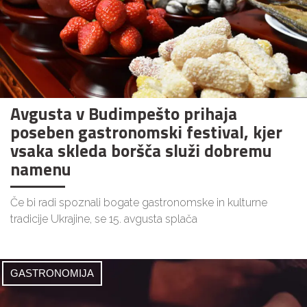
Avgusta v Budimpešto prihaja
poseben gastronomski festival, kjer
vsaka skleda boršča služi dobremu
namenu
Če bi radi spoznali bogate gastronomske in kulturne
tradicije Ukrajine, se 15. avgusta splača
GASTRONOMIJA