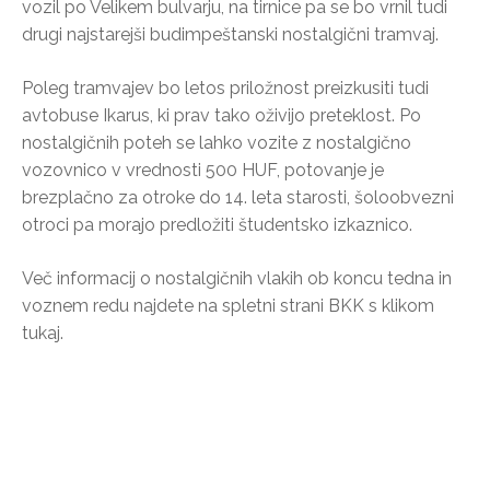
vozil po Velikem bulvarju, na tirnice pa se bo vrnil tudi
drugi najstarejši budimpeštanski nostalgični tramvaj.
Poleg tramvajev bo letos priložnost preizkusiti tudi
avtobuse Ikarus, ki prav tako oživijo preteklost. Po
nostalgičnih poteh se lahko vozite z nostalgično
vozovnico v vrednosti 500 HUF, potovanje je
brezplačno za otroke do 14. leta starosti, šoloobvezni
otroci pa morajo predložiti študentsko izkaznico.
Več informacij o nostalgičnih vlakih ob koncu tedna in
voznem redu najdete na spletni strani BKK s klikom
tukaj.