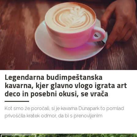
Legendarna budimpeštanska
kavarna, kjer glavno vlogo igrata art
deco in posebni okusi, se vrača
Kot smo že poročali, si je kavarna Dunapark to pomlad
privoščila kratek odmor, da bi s prenovljenim