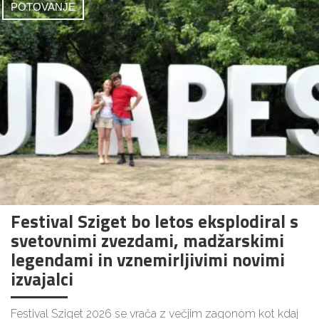
POTOVANJE
Festival Sziget bo letos eksplodiral s
svetovnimi zvezdami, madžarskimi
legendami in vznemirljivimi novimi
izvajalci
Festival Sziget 2026 se vrača z večjim zagonom kot kdaj