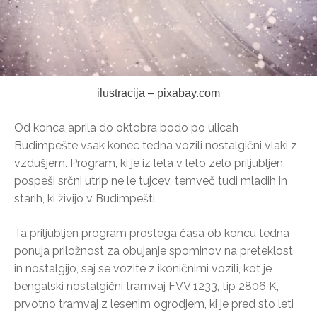
ilustracija – pixabay.com
Od konca aprila do oktobra bodo po ulicah
Budimpešte vsak konec tedna vozili nostalgični vlaki z
vzdušjem. Program, ki je iz leta v leto zelo priljubljen,
pospeši srčni utrip ne le tujcev, temveč tudi mladih in
starih, ki živijo v Budimpešti.
Ta priljubljen program prostega časa ob koncu tedna
ponuja priložnost za obujanje spominov na preteklost
in nostalgijo, saj se vozite z ikoničnimi vozili, kot je
bengalski nostalgični tramvaj FVV 1233, tip 2806 K,
prvotno tramvaj z lesenim ogrodjem, ki je pred sto leti