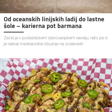
Od oceanskih linijskih ladij do lastne
šole – karierna pot barmana
Začel je v podeželskem stanovanjskem naselju, nato pa si
je nabral mednarodne izkušnje na oceanskih
GASTRONOMIJA