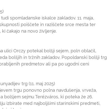
5)
 tudi spomladanske iskalce zakladov. 11. maja,
kupnosti poiščete in raziščete srce mesta ter
 ki čakajo na novo življenje.
a ulici Orczy potekal bolšji sejem, poln oblačil,
eveda bolšjih in tržnih zakladov. Popoldanski bolšji trg
porabljenih predmetov ali pa po ugodni ceni
nyadijev trg (11. maj 2025)
dijevem trgu ponovno polna navdušenja, vrveža,
Na bolšjem sejmu Terézváros, ki poteka že 26.
 izbirate med najboljšimi starinskimi predmeti,