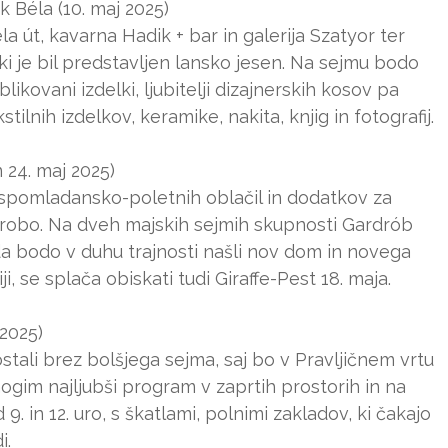
k Béla (10. maj 2025)
 út, kavarna Hadik + bar in galerija Szatyor ter
i je bil predstavljen lansko jesen. Na sejmu bodo
ikovani izdelki, ljubitelji dizajnerskih kosov pa
ilnih izdelkov, keramike, nakita, knjig in fotografij.
 24. maj 2025)
 spomladansko-poletnih oblačil in dodatkov za
erobo. Na dveh majskih sejmih skupnosti Gardrób
da bodo v duhu trajnosti našli nov dom in novega
ji, se splača obiskati tudi Giraffe-Pest 18. maja.
 2025)
tali brez bolšjega sejma, saj bo v Pravljičnem vrtu
gim najljubši program v zaprtih prostorih in na
. in 12. uro, s škatlami, polnimi zakladov, ki čakajo
i.