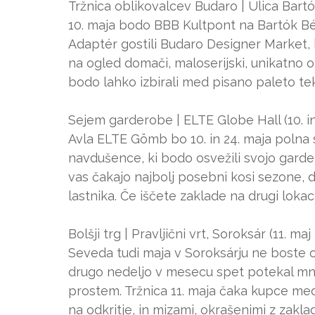
Tržnica oblikovalcev Budaro | Ulica Bartó
10. maja bodo BBB Kultpont na Bartók Béla
Adaptér gostili Budaro Designer Market, k
na ogled domači, maloserijski, unikatno obl
bodo lahko izbirali med pisano paleto tekst
Sejem garderobe | ELTE Globe Hall (10. in
Avla ELTE Gömb bo 10. in 24. maja polna
navdušence, ki bodo osvežili svojo gard
vas čakajo najbolj posebni kosi sezone, 
lastnika. Če iščete zaklade na drugi lokaci
Bolšji trg | Pravljični vrt, Soroksár (11. maj
Seveda tudi maja v Soroksárju ne boste os
drugo nedeljo v mesecu spet potekal mno
prostem. Tržnica 11. maja čaka kupce med 9
na odkritje, in mizami, okrašenimi z zaklad