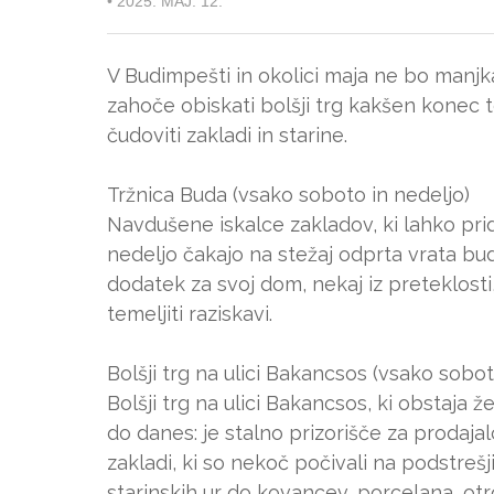
•
2025. MAJ. 12.
V Budimpešti in okolici maja ne bo manjk
zahoče obiskati bolšji trg kakšen konec t
čudoviti zakladi in starine.
Tržnica Buda (vsako soboto in nedeljo)
Navdušene iskalce zakladov, ki lahko pr
nedeljo čakajo na stežaj odprta vrata b
dodatek za svoj dom, nekaj iz preteklosti
temeljiti raziskavi.
Bolšji trg na ulici Bakancsos (vsako sobot
Bolšji trg na ulici Bakancsos, ki obstaja ž
do danes: je stalno prizorišče za prodaja
zakladi, ki so nekoč počivali na podstreš
starinskih ur do kovancev, porcelana, otroš