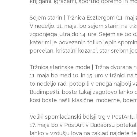
knjigami, igračami, športno opremo in mo
Sejem starin | Tržnica Esztergom (11. maj 
V nedeljo, 11. maja, bo sejem starin na t
zgodnjega jutra do 14. ure. Sejem se bo os
katerimi je povezanih toliko lepih spomin
porcelan, kristalni kozarci, star srebrn jed
Tržnica starinske mode | Tržna dvorana na
11. maja bo med 10. in 15. uro v tržnici n
to nedeljo radi potopili v enega najbolj 
Budimpešti, boste tukaj zagotovo lahko 
kosi boste našli klasične, moderne, boem
Veliki spomladanski bolšji trg v PostArtu 
17. maja bo v PostArt v Budaörsu potekal 
lahko v vzdušju lova na zaklad najdete t