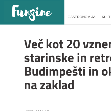
GASTRONOMIJA
KULT
Več kot 20 vzne
starinske in ret
Budimpešti in ok
na zaklad