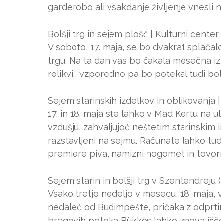
garderobo ali vsakdanje življenje vnesli 
Bolšji trg in sejem plošč | Kulturni cente
V soboto, 17. maja, se bo dvakrat splačal
trgu. Na ta dan vas bo čakala mesečna iz
relikvij, vzporedno pa bo potekal tudi bol
Sejem starinskih izdelkov in oblikovanja | 
17. in 18. maja ste lahko v Mad Kertu na u
vzdušju, zahvaljujoč neštetim starinskim i
razstavljeni na sejmu. Računate lahko tud
premiere piva, namizni nogomet in tovor
Sejem starin in bolšji trg v Szentendreju (
Vsako tretjo nedeljo v mesecu, 18. maja, v
nedaleč od Budimpešte, pričaka z odprti
bregovih potoka Bükkös lahko znova išče