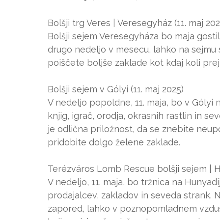
Bolšji trg Veres | Veresegyház (11. maj 202
Bolšji sejem Veresegyháza bo maja gostil
drugo nedeljo v mesecu, lahko na sejmu s
poiščete boljše zaklade kot kdaj koli prej,
Bolšji sejem v Gólyi (11. maj 2025)
V nedeljo popoldne, 11. maja, bo v Gólyi n
knjig, igrač, orodja, okrasnih rastlin in s
je odlična priložnost, da se znebite neu
pridobite dolgo želene zaklade.
Terézváros Lomb Rescue bolšji sejem | Hu
V nedeljo, 11. maja, bo tržnica na Hunya
prodajalcev, zakladov in seveda strank. 
zapored, lahko v poznopomladnem vzdušju