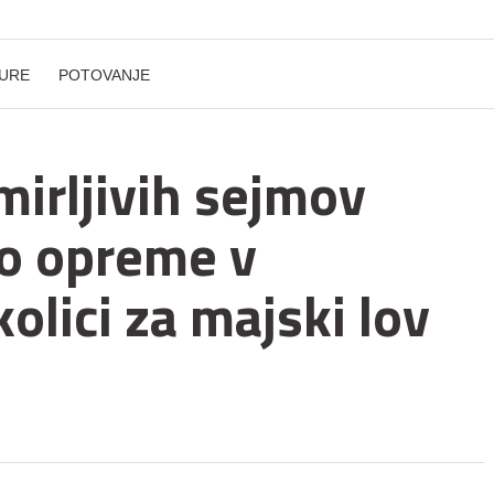
URE
POTOVANJE
mirljivih sejmov
ro opreme v
olici za majski lov