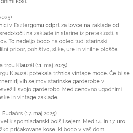
dnimi kosi.
2025)
ržnici v Esztergomu odprt za lovce na zaklade od
redotočil na zaklade in starine iz preteklosti, s
ov. To nedeljo bodo na ogled tudi starinski
ilni pribor, pohištvo, slike, ure in vinilne plošče.
 trgu Klauzál (11. maj 2025)
a trgu Klauzál potekala tržnica vintage mode. Če bi se
vznemirljivih sejmov starinske garderobe v
osvežili svojo garderobo. Med cenovno ugodnimi
ske in vintage zaklade.
| Budaörs (17. maj 2025)
velik spomladanski bolšji sejem. Med 14. in 17. uro
ežko pričakovane kose, ki bodo v vaš dom,