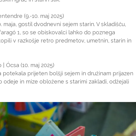
ntendre (9.-10. maj 2025)
. maja, gostil dvodnevni sejem starin. V skladišču,
őfaragó 1, so se obiskovalci lahko do poznega
pili v razkošje retro predmetov, umetnin, starin in
| Ócsa (10. maj 2025)
 potekala prijeten bolšji sejem in družinam prijazen
odeje in mize obložene s starimi zakladi, odžejali