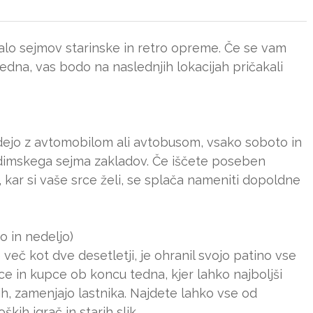
alo sejmov starinske in retro opreme. Če se vam
edna, vas bodo na naslednjih lokacijah pričakali
idejo z avtomobilom ali avtobusom, vsako soboto in
udimskega sejma zakladov. Če iščete poseben
, kar si vaše srce želi, se splača nameniti dopoldne
o in nedeljo)
e več kot dve desetletji, je ohranil svojo patino vse
lce in kupce ob koncu tedna, kjer lahko najboljši
jih, zamenjajo lastnika. Najdete lahko vse od
kih igrač in starih slik.