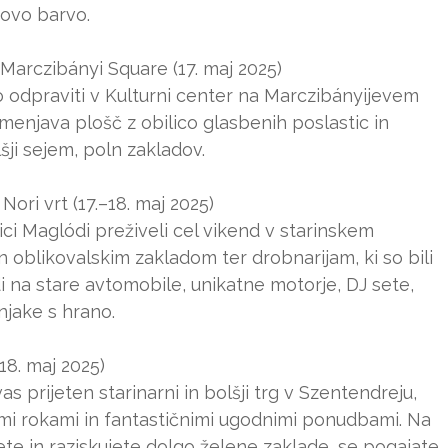
novo barvo.
r Marczibányi Square (17. maj 2025)
o odpraviti v Kulturni center na Marczibányijevem
menjava plošč z obilico glasbenih poslastic in
šji sejem, poln zakladov.
Nori vrt (17.–18. maj 2025)
lici Maglódi preživeli cel vikend v starinskem
n oblikovalskim zakladom ter drobnarijam, ki so bili
i na stare avtomobile, unikatne motorje, DJ sete,
njake s hrano.
18. maj 2025)
as prijeten starinarni in bolšji trg v Szentendreju,
mi rokami in fantastičnimi ugodnimi ponudbami. Na
te in raziskujete dolgo želene zaklade, se pogajate