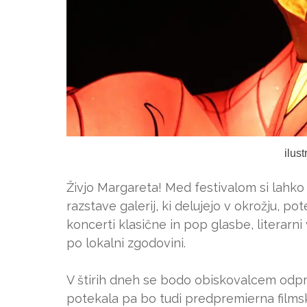
ilus
Živjo Margareta! Med festivalom si lahko 
razstave galerij, ki delujejo v okrožju, p
koncerti klasične in pop glasbe, literarni
po lokalni zgodovini.
V štirih dneh se bodo obiskovalcem odprla
potekala pa bo tudi predpremierna filmsk