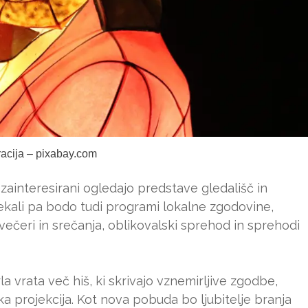
tracija – pixabay.com
zainteresirani ogledajo predstave gledališč in
otekali pa bodo tudi programi lokalne zgodovine,
 večeri in srečanja, oblikovalski sprehod in sprehodi
 vrata več hiš, ki skrivajo vznemirljive zgodbe,
a projekcija. Kot nova pobuda bo ljubitelje branja