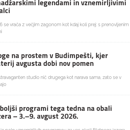
adžarskimi legendami in vznemirljivimi
alci
26 se vrača z večjim zagonom kot kdaj koli prej: s prenovljenim
i
joge na prostem v Budimpešti, kjer
aterij avgusta dobi nov pomen
ekstravaganten studio nič drugega kot narava sama, zato se v
ajo
boljši programi tega tedna na obali
zera – 3.–9. avgust 2026.