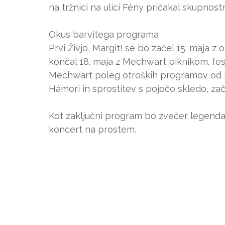
na tržnici na ulici Fény pričakal skupnostn
Okus barvitega programa
Prvi Živjo, Margit! se bo začel 15. maja 
končal 18. maja z Mechwart piknikom. fes
Mechwart poleg otroških programov od 10.
Hámori in sprostitev s pojočo skledo, zači
Kot zaključni program bo zvečer legenda
koncert na prostem.