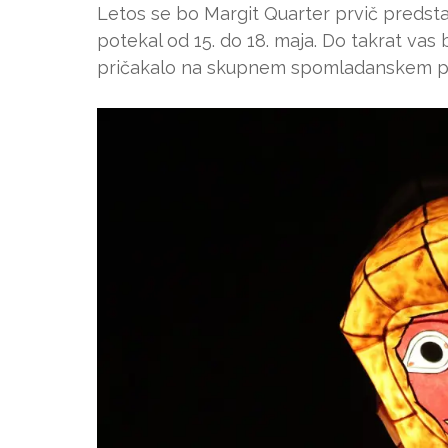
Letos se bo Margit Quarter prvič predstav
potekal od 15. do 18. maja. Do takrat vas 
pričakalo na skupnem spomladanskem pi