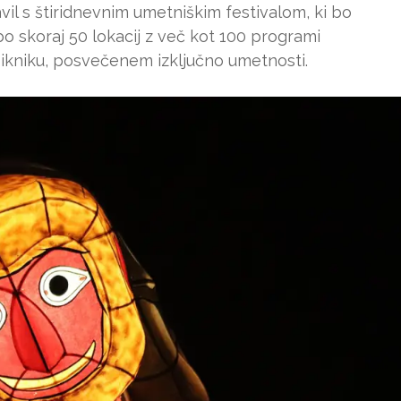
il s štiridnevnim umetniškim festivalom, ki bo
bo skoraj 50 lokacij z več kot 100 programi
kniku, posvečenem izključno umetnosti.