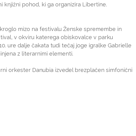
i knjižni pohod, ki ga organizira Libertine.
z okroglo mizo na festivalu Ženske spremembe in
tival, v okviru katerega obiskovalce v parku
 ure dalje čakata tudi tečaj joge igralke Gabrielle
njena z literarnimi elementi.
rni orkester Danubia izvedel brezplačen simfonični