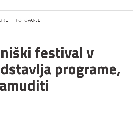
URE
POTOVANJE
iški festival v
edstavlja programe,
zamuditi