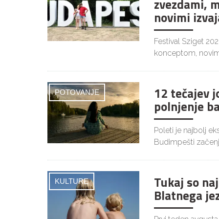
zvezdami, m
novimi izvaj
Festival Sziget 20
konceptom, novim
12 tečajev 
POTOVANJE
polnjenje b
Poleti je najbolj 
Budimpešti začenj
Tukaj so naj
KULTURE
Blatnega je