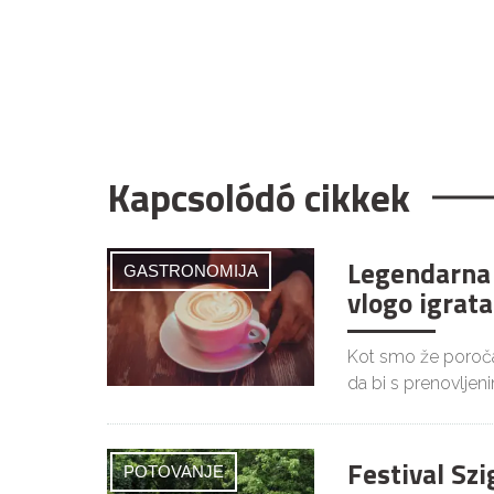
Kapcsolódó cikkek
Legendarna 
GASTRONOMIJA
vlogo igrata
Kot smo že poročal
da bi s prenovljen
Festival Szi
POTOVANJE