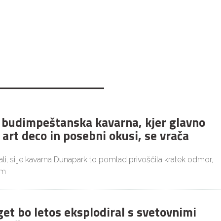
budimpeštanska kavarna, kjer glavno
 art deco in posebni okusi, se vrača
i, si je kavarna Dunapark to pomlad privoščila kratek odmor,
im
get bo letos eksplodiral s svetovnimi