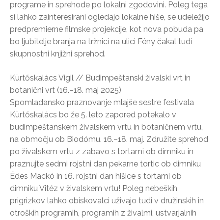
programe in sprehode po lokalni zgodovini. Poleg tega
si lahko zainteresirani ogledajo lokalne hiše, se udeležijo
predpremierne filmske projekcije, kot nova pobuda pa
bo ljubitelje branja na tržnici na ulici Fény čakal tudi
skupnostni knjižni sprehod.
Kürtőskalács Vigil // Budimpeštanski živalski vrt in
botanični vrt (16.–18. maj 2025)
Spomladansko praznovanje mlajše sestre festivala
Kürtőskalács bo že 5. leto zapored potekalo v
budimpeštanskem živalskem vrtu in botaničnem vrtu,
na območju ob Biodómu. 16.–18. maj. Združite sprehod
po živalskem vrtu z zabavo s tortami ob dimniku in
praznujte sedmi rojstni dan pekarne tortic ob dimniku
Édes Mackó in 16. rojstni dan hišice s tortami ob
dimniku Vitéz v živalskem vrtu! Poleg nebeških
prigrizkov lahko obiskovalci uživajo tudi v družinskih in
otroških programih, programih z živalmi, ustvarjalnih