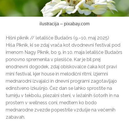
ilustracija – pixabay.com
Hišni piknik // letališče Budaörs (9.–10. maj 2025)
Hiša Piknik, ki se zdaj vrača kot dvodnevni festival pod
imenom Nagy Piknik, bo 9. in 10. maja letališče Budaörs
ponovno spremenila v plesišče. Kar je bil prej
enodnevni dogodek, zdaj obiskovalce čaka kot pravi
mini festival, kjer house in melodični ritmi, izjemni
mednarodni izvajalci in dnevni programi zagotavljajo
edinstveno izkušnjo. Čez dan se lahko sprostite na
turnirju v tekbolu, plezalni steni, v ležalnih šotorih in na
prostem v wellness coni, medtem ko bodo
mednarodne zvezde popestrile vzdušje na večernih
zabavah.