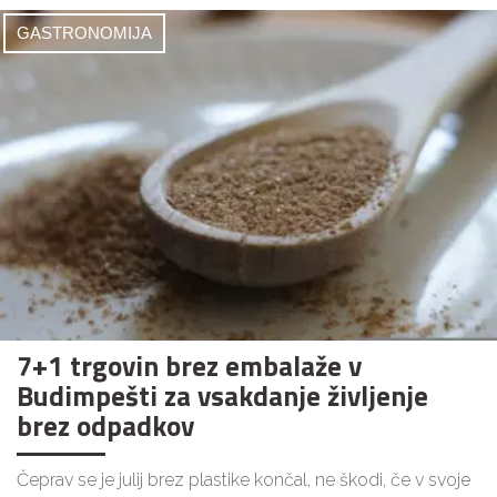
GASTRONOMIJA
7+1 trgovin brez embalaže v
Budimpešti za vsakdanje življenje
brez odpadkov
Čeprav se je julij brez plastike končal, ne škodi, če v svoje