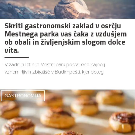
Skriti gastronomski zaklad v osrčju
Mestnega parka vas čaka z vzdušjem
ob obali in življenjskim slogom dolce
vita.
V zadnjih letih je Mestni park postal eno najbolj
vznemirljivih zbirališč v Budimpešti, kjer poleg
GASTRONOMIJA