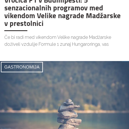
senzacionalnih programov med
vikendom Velike nagrade Madžarske
v prestolnici
Če bi radi med vikendom Velike nagrade Madžarske
doživeli vzdušje Formule 1 zunaj Hungaroringa, vas
GASTRONOMIJA