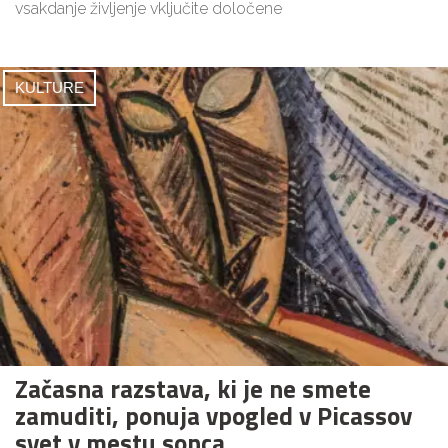
vsakdanje življenje vključite določene
KULTURE
Začasna razstava, ki je ne smete
zamuditi, ponuja vpogled v Picassov
svet v mestu sonca