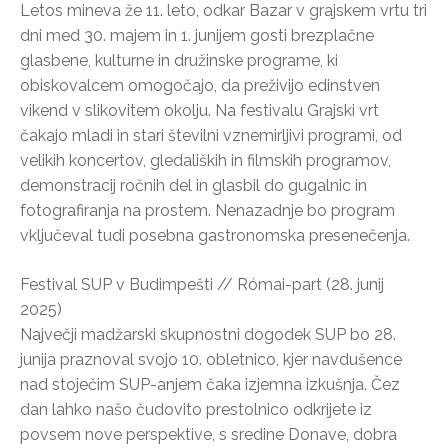
Letos mineva že 11. leto, odkar Bazar v grajskem vrtu tri
dni med 30. majem in 1. junijem gosti brezplačne
glasbene, kulturne in družinske programe, ki
obiskovalcem omogočajo, da preživijo edinstven
vikend v slikovitem okolju. Na festivalu Grajski vrt
čakajo mladi in stari številni vznemirljivi programi, od
velikih koncertov, gledaliških in filmskih programov,
demonstracij ročnih del in glasbil do gugalnic in
fotografiranja na prostem. Nenazadnje bo program
vključeval tudi posebna gastronomska presenečenja.
Festival SUP v Budimpešti // Római-part (28. junij
2025)
Največji madžarski skupnostni dogodek SUP bo 28.
junija praznoval svojo 10. obletnico, kjer navdušence
nad stoječim SUP-anjem čaka izjemna izkušnja. Čez
dan lahko našo čudovito prestolnico odkrijete iz
povsem nove perspektive, s sredine Donave, dobra