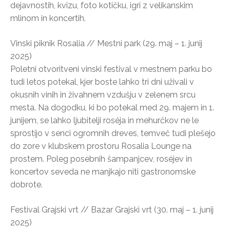
dejavnostih, kvizu, foto kotičku, igri z velikanskim
mlinom in koncertih.
Vinski piknik Rosalia // Mestni park (29. maj – 1. junij
2025)
Poletni otvoritveni vinski festival v mestnem parku bo
tudi letos potekal, kjer boste lahko tri dni uživali v
okusnih vinih in živahnem vzdušju v zelenem srcu
mesta. Na dogodku, ki bo potekal med 29. majem in 1.
junijem, se lahko ljubitelji roséja in mehurčkov ne le
sprostijo v senci ogromnih dreves, temveč tudi plešejo
do zore v klubskem prostoru Rosalia Lounge na
prostem. Poleg posebnih šampanjcev, roséjev in
koncertov seveda ne manjkajo niti gastronomske
dobrote.
Festival Grajski vrt // Bazar Grajski vrt (30. maj – 1. junij
2025)