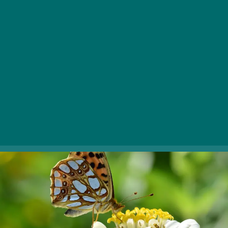
in pomenljivimi programi! Brezplačni tridnevni dogodek
ponuja bogato zabavo za vse starosti, saj edinstveno
združuje znanstvene razprave, koncerte pop glasbe,
družinske programe in spektakularne vojaške
demonstracije. Na kampusu Ludovika čakajo mlade in
stare vznemirljive razstave, tanki, pasje razstave in
številni otroški programi.