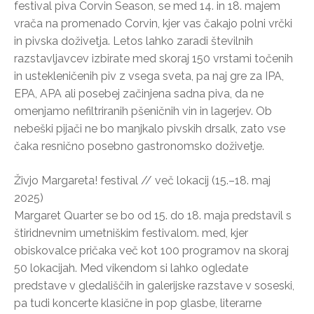
festival piva Corvin Season, se med 14. in 18. majem
vrača na promenado Corvin, kjer vas čakajo polni vrčki
in pivska doživetja. Letos lahko zaradi številnih
razstavljavcev izbirate med skoraj 150 vrstami točenih
in ustekleničenih piv z vsega sveta, pa naj gre za IPA,
EPA, APA ali posebej začinjena sadna piva, da ne
omenjamo nefiltriranih pšeničnih vin in lagerjev. Ob
nebeški pijači ne bo manjkalo pivskih drsalk, zato vse
čaka resnično posebno gastronomsko doživetje.
Živjo Margareta! festival // več lokacij (15.–18. maj
2025)
Margaret Quarter se bo od 15. do 18. maja predstavil s
štiridnevnim umetniškim festivalom. med, kjer
obiskovalce pričaka več kot 100 programov na skoraj
50 lokacijah. Med vikendom si lahko ogledate
predstave v gledališčih in galerijske razstave v soseski,
pa tudi koncerte klasične in pop glasbe, literarne