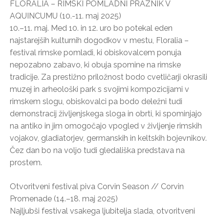
FLORALIA – RIMSKI POMLADNI PRAZNIK V
AQUINCUMU (10.-11. maj 2025)
10.–11. maj. Med 10. in 12. uro bo potekal eden
najstarejših kulturnih dogodkov v mestu, Floralia –
festival rimske pomladi, ki obiskovalcem ponuja
nepozabno zabavo, ki obuja spomine na rimske
tradicije. Za prestižno priložnost bodo cvetličarji okrasili
muzej in arheološki park s svojimi kompozicijami v
rimskem slogu, obiskovalci pa bodo deležni tudi
demonstracij življenjskega sloga in obrti, ki spominjajo
na antiko in jim omogočajo vpogled v življenje rimskih
vojakov, gladiatorjev, germanskih in keltskih bojevnikov.
Čez dan bo na voljo tudi gledališka predstava na
prostem.
Otvoritveni festival piva Corvin Season // Corvin
Promenade (14.–18. maj 2025)
Najljubši festival vsakega ljubitelja slada, otvoritveni