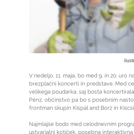
ilus
V nedeljo, 11. maja, bo med 9. in 20. uro
brezplačni koncerti in predstave. Med 
velikega poudarka, saj bosta koncertirala
Pénz, občinstvo pa bo s posebnim nastop
frontman skupin Kispál and Borz in Kiscsi
Najmlajše bodo med celodnevnim program
ustvarjalni kotiček, posebna interaktivna