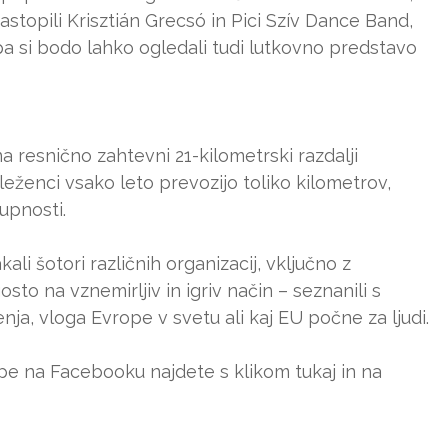
topili Krisztián Grecsó in Pici Szív Dance Band,
pa si bodo lahko ogledali tudi lutkovno predstavo
a resnično zahtevni 21-kilometrski razdalji
eženci vsako leto prevozijo toliko kilometrov,
upnosti.
i šotori različnih organizacij, vključno z
sto na vznemirljiv in igriv način – seznanili s
nja, vloga Evrope v svetu ali kaj EU počne za ljudi.
e na Facebooku najdete s klikom tukaj in na