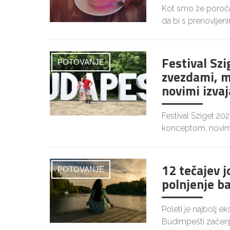
Kot smo že poročal
da bi s prenovljen
Festival Szi
POTOVANJE
zvezdami, m
novimi izvaj
Festival Sziget 20
konceptom, novim
12 tečajev 
POTOVANJE
polnjenje b
Poleti je najbolj 
Budimpešti začenj