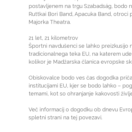
postavljenem na trgu Szabadság, bodo nas
Ruttkai Bori Band, Apacuka Band, otroci 
Majorka Theatra.
21 let, 21 kilometrov
Športni navdušenci se lahko preizkusijo n
tradicionalnega teka EU, na katerem udel
kolikor je Madžarska članica evropske sk
Obiskovalce bodo ves čas dogodka pričakal
institucijami EU, kjer se bodo lahko – pogo
temami, kot so ohranjanje kakovosti življe
Več informacij o dogodku ob dnevu Evrop
spletni strani na tej povezavi.