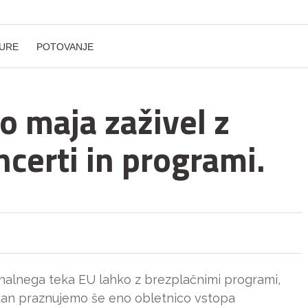
URE
POTOVANJE
o maja zaživel z
certi in programi.
onalnega teka EU lahko z brezplačnimi programi,
 dan praznujemo še eno obletnico vstopa