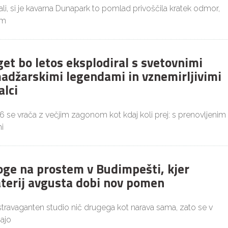
i, si je kavarna Dunapark to pomlad privoščila kratek odmor,
im
get bo letos eksplodiral s svetovnimi
adžarskimi legendami in vznemirljivimi
alci
26 se vrača z večjim zagonom kot kdaj koli prej: s prenovljenim
i
joge na prostem v Budimpešti, kjer
aterij avgusta dobi nov pomen
ekstravaganten studio nič drugega kot narava sama, zato se v
ajo