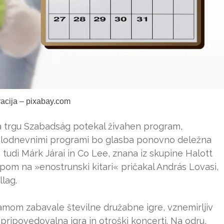
tracija – pixabay.com
 na trgu Szabadság potekal živahen program,
celodnevnimi programi bo glasba ponovno deležna
 tudi Márk Járai in Co Lee, znana iz skupine Halott
om na »enostrunski kitari« pričakal András Lovasi,
llag.
om zabavale številne družabne igre, vznemirljiv
 pripovedovalna igra in otroški koncerti. Na odru,