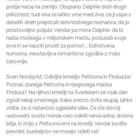
pošlje nazaj na zemljo. Obupano Delphie dobi drugo
priložnost: tudi ona se lahko vrne med žive, če ji uspe v
desetih dneh prepričati skrivnostnega neznanca, da jo
prostovoljno poljubi. Vendar pa mora Delphie, da bi
našla moškega v milijonskem mestu, poslušati svoje
srce in se naučiti prositi za pomoč … Edinstvena,
humorna, neustavljiva romantična zgodba z malo
čarovnije.
Sven Nordqvist: Odkrijte kmetijo Pettsona in Findusza!
Poznaš starega Pettsona in njegovega mačka
Findusa? Na njihovi kmetiji na Švedskem se vsak dan
zgodi nekaj smešnega. Kako srečno živita skupaj, lahko
vidite, če si natančno ogledate slike. Če ste dovolj
radovedni, boste morda celo odkrili nenavadna, drobna
bitja, ki živijo s Pettsonovimi na kmetiji. Vendar bodite
previdni, bunkeljnov ne morejo videti vsi!