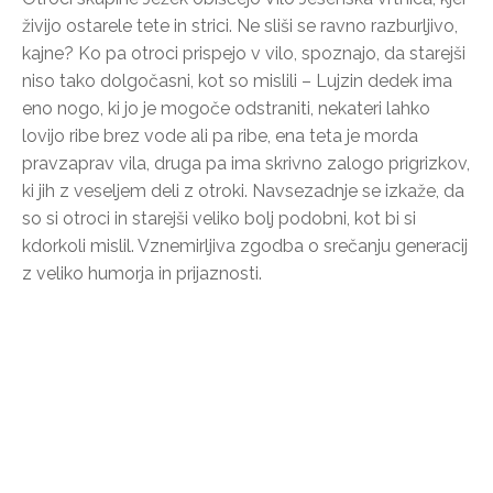
živijo ostarele tete in strici. Ne sliši se ravno razburljivo,
kajne? Ko pa otroci prispejo v vilo, spoznajo, da starejši
niso tako dolgočasni, kot so mislili – Lujzin dedek ima
eno nogo, ki jo je mogoče odstraniti, nekateri lahko
lovijo ribe brez vode ali pa ribe, ena teta je morda
pravzaprav vila, druga pa ima skrivno zalogo prigrizkov,
ki jih z veseljem deli z otroki. Navsezadnje se izkaže, da
so si otroci in starejši veliko bolj podobni, kot bi si
kdorkoli mislil. Vznemirljiva zgodba o srečanju generacij
z veliko humorja in prijaznosti.