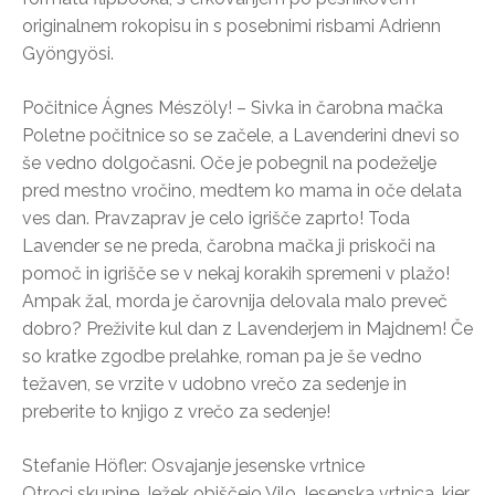
originalnem rokopisu in s posebnimi risbami Adrienn
Gyöngyösi.
Počitnice Ágnes Mészöly! – Sivka in čarobna mačka
Poletne počitnice so se začele, a Lavenderini dnevi so
še vedno dolgočasni. Oče je pobegnil na podeželje
pred mestno vročino, medtem ko mama in oče delata
ves dan. Pravzaprav je celo igrišče zaprto! Toda
Lavender se ne preda, čarobna mačka ji priskoči na
pomoč in igrišče se v nekaj korakih spremeni v plažo!
Ampak žal, morda je čarovnija delovala malo preveč
dobro? Preživite kul dan z Lavenderjem in Majdnem! Če
so kratke zgodbe prelahke, roman pa je še vedno
težaven, se vrzite v udobno vrečo za sedenje in
preberite to knjigo z vrečo za sedenje!
Stefanie Höfler: Osvajanje jesenske vrtnice
Otroci skupine Ježek obiščejo Vilo Jesenska vrtnica, kjer