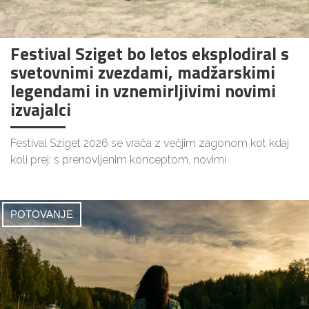
Festival Sziget bo letos eksplodiral s
svetovnimi zvezdami, madžarskimi
legendami in vznemirljivimi novimi
izvajalci
Festival Sziget 2026 se vrača z večjim zagonom kot kdaj
koli prej: s prenovljenim konceptom, novimi
POTOVANJE