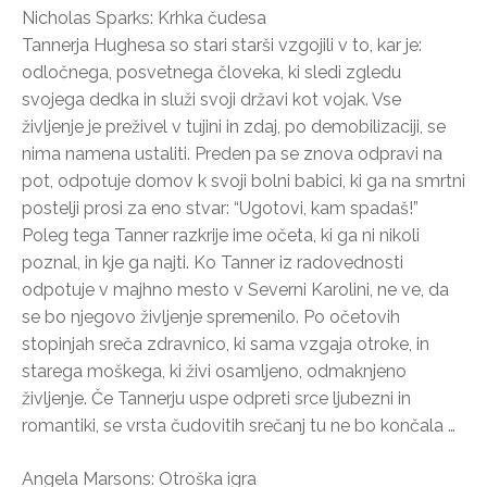
Nicholas Sparks: Krhka čudesa
Tannerja Hughesa so stari starši vzgojili v to, kar je:
odločnega, posvetnega človeka, ki sledi zgledu
svojega dedka in služi svoji državi kot vojak. Vse
življenje je preživel v tujini in zdaj, po demobilizaciji, se
nima namena ustaliti. Preden pa se znova odpravi na
pot, odpotuje domov k svoji bolni babici, ki ga na smrtni
postelji prosi za eno stvar: “Ugotovi, kam spadaš!”
Poleg tega Tanner razkrije ime očeta, ki ga ni nikoli
poznal, in kje ga najti. Ko Tanner iz radovednosti
odpotuje v majhno mesto v Severni Karolini, ne ve, da
se bo njegovo življenje spremenilo. Po očetovih
stopinjah sreča zdravnico, ki sama vzgaja otroke, in
starega moškega, ki živi osamljeno, odmaknjeno
življenje. Če Tannerju uspe odpreti srce ljubezni in
romantiki, se vrsta čudovitih srečanj tu ne bo končala …
Angela Marsons: Otroška igra