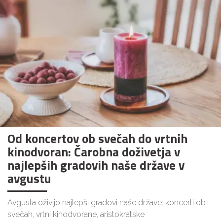
Od koncertov ob svečah do vrtnih
kinodvoran: Čarobna doživetja v
najlepših gradovih naše države v
avgustu
Avgusta oživijo najlepši gradovi naše države: koncerti ob
svečah, vrtni kinodvorane, aristokratske