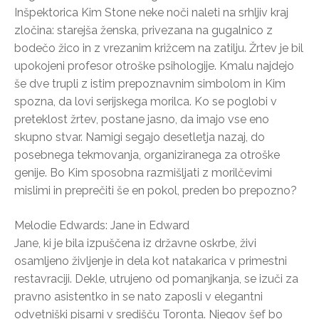
Inšpektorica Kim Stone neke noči naleti na srhljiv kraj
zločina: starejša ženska, privezana na gugalnico z
bodečo žico in z vrezanim križcem na zatilju. Žrtev je bil
upokojeni profesor otroške psihologije. Kmalu najdejo
še dve trupli z istim prepoznavnim simbolom in Kim
spozna, da lovi serijskega morilca. Ko se poglobi v
preteklost žrtev, postane jasno, da imajo vse eno
skupno stvar. Namigi segajo desetletja nazaj, do
posebnega tekmovanja, organiziranega za otroške
genije. Bo Kim sposobna razmišljati z morilčevimi
mislimi in preprečiti še en pokol, preden bo prepozno?
Melodie Edwards: Jane in Edward
Jane, ki je bila izpuščena iz državne oskrbe, živi
osamljeno življenje in dela kot natakarica v primestni
restavraciji. Dekle, utrujeno od pomanjkanja, se izuči za
pravno asistentko in se nato zaposli v elegantni
odvetniški pisarni v središču Toronta. Njegov šef bo