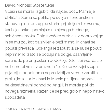
David Nicholls: Stojite tukaj
Včasih se moraš izgubiti, da najdeš pot … Marnie je
obtičala. Sama se potika po svojem londonskem
stanovanju in se izogiba starim prijateljem ter vsemu,
kar bi jo lahko spominjalo na njenega bednega,
sebičnega moža. Dolge večere preživlja z dobro knjigo
in se mu zdi, kot da življenje beži mimo. Michael se
počasi prevrača. Odkar ga je zapustila žena, se počuti
neprimerno, zato se podaja na dolge, osamljene
sprehode po angleškem podeželju. Storil bi vse, da se
ne bi moral vrniti v prazno hišo. Ko se vztrajni skupni
prijatelj in popolnoma nepredvidljivo vreme zarotita
proti njima, sta Michael in Marnie prisiljena odpraviti se
na desetdnevni pohod po Angliji. In morda pot do
novega razmerja. Razen če se pred golom nepomirljivo
spopadeta.
Zoltán Zajácz D.: Jezni Balaton