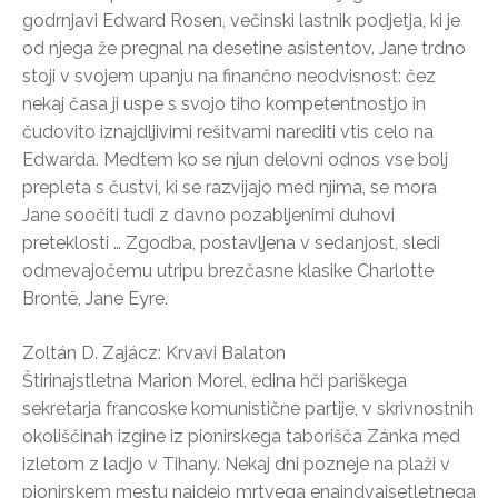
godrnjavi Edward Rosen, večinski lastnik podjetja, ki je
od njega že pregnal na desetine asistentov. Jane trdno
stoji v svojem upanju na finančno neodvisnost: čez
nekaj časa ji uspe s svojo tiho kompetentnostjo in
čudovito iznajdljivimi rešitvami narediti vtis celo na
Edwarda. Medtem ko se njun delovni odnos vse bolj
prepleta s čustvi, ki se razvijajo med njima, se mora
Jane soočiti tudi z davno pozabljenimi duhovi
preteklosti … Zgodba, postavljena v sedanjost, sledi
odmevajočemu utripu brezčasne klasike Charlotte
Brontë, Jane Eyre.
Zoltán D. Zajácz: Krvavi Balaton
Štirinajstletna Marion Morel, edina hči pariškega
sekretarja francoske komunistične partije, v skrivnostnih
okoliščinah izgine iz pionirskega taborišča Zánka med
izletom z ladjo v Tihany. Nekaj dni pozneje na plaži v
pionirskem mestu najdejo mrtvega enaindvajsetletnega