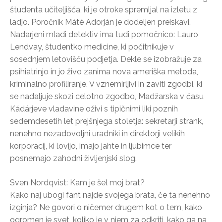
študenta učiteljišča, ki je otroke spremljal na izletu z
ladjo. Poročnik Máté Adorján je dodeljen preiskavi.
Nadarjeni mladi detektiv ima tudi pomočnico: Lauro
Lendvay, študentko medicine, ki počitnikuje v
sosednjem letovišču podjetja. Dekle se izobražuje za
psihiatrinjo in jo živo zanima nova ameriška metoda,
kriminalno profiliranje. V vznemirljivi in zaviti zgodbi, ki
se nadaljuje skozi celotno zgodbo, Madžarska v času
Kádárjeve vladavine oživi s tipičnimi liki poznih
sedemdesetih let prejšnjega stoletja: sekretarji strank,
nenehno nezadovoljni uradniki in direktorji velikih
korporacij, ki lovijo, imajo jahte in ljubimce ter
posnemajo zahodni življenjski slog.
Sven Nordqvist: Kam je šel moj brat?
Kako naj ubogi fant najde svojega brata, če ta nenehno
izginja? Ne govori o ničemer drugem kot o tem, kako
ogromen je svet, koliko je v njem za odkriti, kako ga na