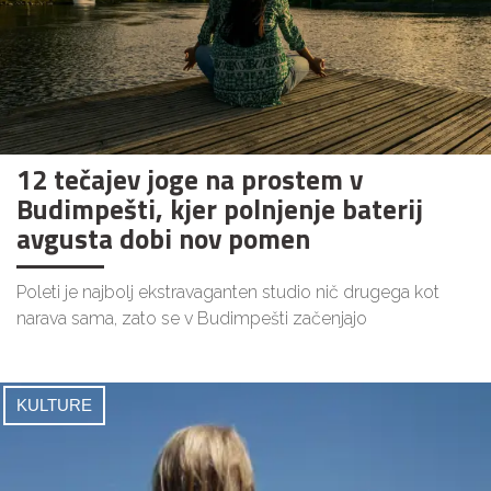
12 tečajev joge na prostem v
Budimpešti, kjer polnjenje baterij
avgusta dobi nov pomen
Poleti je najbolj ekstravaganten studio nič drugega kot
narava sama, zato se v Budimpešti začenjajo
KULTURE