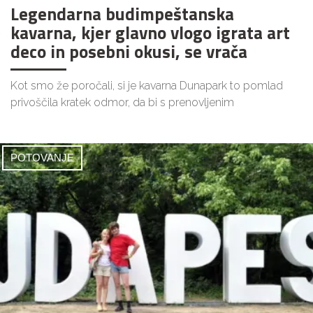
Legendarna budimpeštanska
kavarna, kjer glavno vlogo igrata art
deco in posebni okusi, se vrača
Kot smo že poročali, si je kavarna Dunapark to pomlad
privoščila kratek odmor, da bi s prenovljenim
POTOVANJE