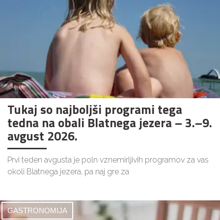
Tukaj so najboljši programi tega
tedna na obali Blatnega jezera – 3.–9.
avgust 2026.
Prvi teden avgusta je poln vznemirljivih programov za vas
okoli Blatnega jezera, pa naj gre za
GASTRONOMIJA