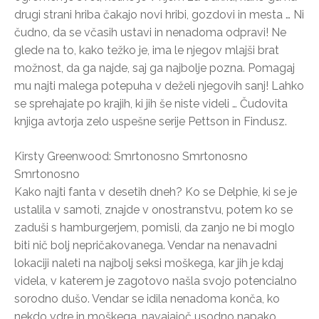
drugi strani hriba čakajo novi hribi, gozdovi in mesta … Ni
čudno, da se včasih ustavi in nenadoma odpravi! Ne
glede na to, kako težko je, ima le njegov mlajši brat
možnost, da ga najde, saj ga najbolje pozna. Pomagaj
mu najti malega potepuha v deželi njegovih sanj! Lahko
se sprehajate po krajih, ki jih še niste videli … Čudovita
knjiga avtorja zelo uspešne serije Pettson in Findusz.
Kirsty Greenwood: Smrtonosno Smrtonosno
Smrtonosno
Kako najti fanta v desetih dneh? Ko se Delphie, ki se je
ustalila v samoti, znajde v onostranstvu, potem ko se
zaduši s hamburgerjem, pomisli, da zanjo ne bi moglo
biti nič bolj nepričakovanega. Vendar na nenavadni
lokaciji naleti na najbolj seksi moškega, kar jih je kdaj
videla, v katerem je zagotovo našla svojo potencialno
sorodno dušo. Vendar se idila nenadoma konča, ko
nekdo vdre in moškega, navajajoč usodno napako,