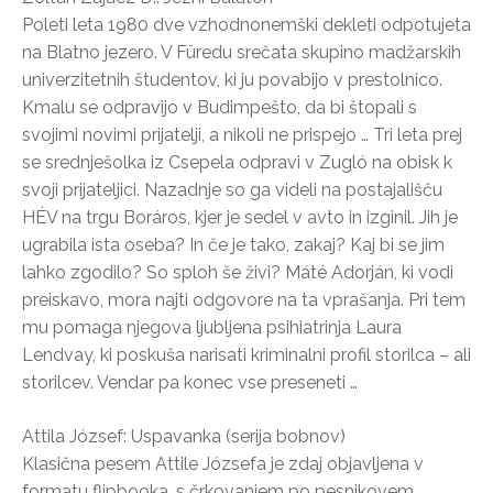
Poleti leta 1980 dve vzhodnonemški dekleti odpotujeta
na Blatno jezero. V Füredu srečata skupino madžarskih
univerzitetnih študentov, ki ju povabijo v prestolnico.
Kmalu se odpravijo v Budimpešto, da bi štopali s
svojimi novimi prijatelji, a nikoli ne prispejo … Tri leta prej
se srednješolka iz Csepela odpravi v Zugló na obisk k
svoji prijateljici. Nazadnje so ga videli na postajališču
HÉV na trgu Boráros, kjer je sedel v avto in izginil. Jih je
ugrabila ista oseba? In če je tako, zakaj? Kaj bi se jim
lahko zgodilo? So sploh še živi? Máté Adorján, ki vodi
preiskavo, mora najti odgovore na ta vprašanja. Pri tem
mu pomaga njegova ljubljena psihiatrinja Laura
Lendvay, ki poskuša narisati kriminalni profil storilca – ali
storilcev. Vendar pa konec vse preseneti …
Attila József: Uspavanka (serija bobnov)
Klasična pesem Attile Józsefa je zdaj objavljena v
formatu flipbooka, s črkovanjem po pesnikovem