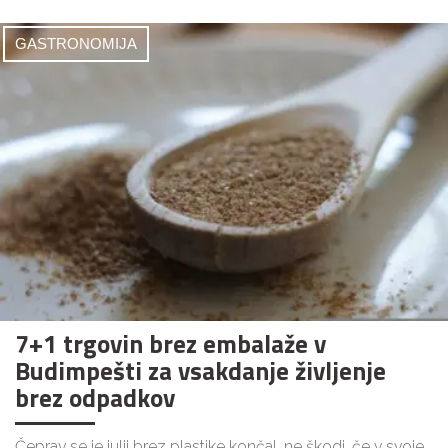
GASTRONOMIJA
7+1 trgovin brez embalaže v
Budimpešti za vsakdanje življenje
brez odpadkov
Čeprav se je julij brez plastike končal, ne škodi, če v svoje