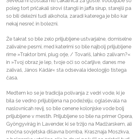
Seveda ni izostala niti čakalnica za goste: vodoljube so
poleg tort pričakali sirovi štangli in jaffa sirup, starejši pa
so bili deležni tudi alkohola, zaradi katerega je bilo kar
nekaj nesreč in bolezni.
Že takrat so bile zelo priljubljene ustvarjalne, domiselne
zalivalne pesmi, med katerimi so bile najbolj priljubljene
rime »Traktor brni, plug orje, / Tovariš, lahko zalivam?«
in »Tvoj obraz je lep, tvoje oči so očarljive, danes me
zalivaš, János Kádár« sta odsevala ideologijo tistega
časa.
Medtem ko se je tradicija polivanja z vedri vode, ki je
bila še vedno priljubljena na podeželju, oglaševala na
naslovnicah revij, so bile cenene kolonjske vode bolj
priljubljene v mestih. Priljubljene so bile na primer Opera,
Gyöngyvirág in Lavender, ki se tržijo na Madžarskem, ali
močna sovjetska dišavna bomba, Krasznaja Moszkva,