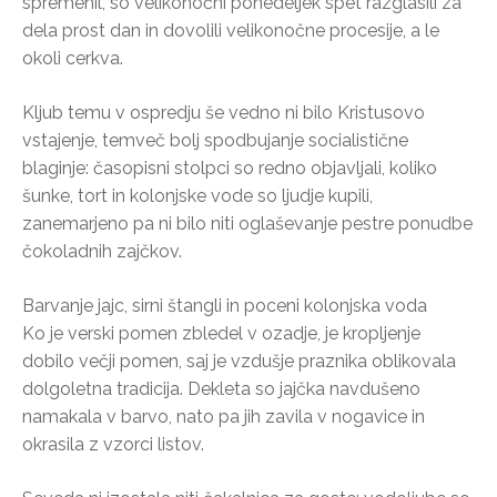
spremenil, so velikonočni ponedeljek spet razglasili za
dela prost dan in dovolili velikonočne procesije, a le
okoli cerkva.
Kljub temu v ospredju še vedno ni bilo Kristusovo
vstajenje, temveč bolj spodbujanje socialistične
blaginje: časopisni stolpci so redno objavljali, koliko
šunke, tort in kolonjske vode so ljudje kupili,
zanemarjeno pa ni bilo niti oglaševanje pestre ponudbe
čokoladnih zajčkov.
Barvanje jajc, sirni štangli in poceni kolonjska voda
Ko je verski pomen zbledel v ozadje, je kropljenje
dobilo večji pomen, saj je vzdušje praznika oblikovala
dolgoletna tradicija. Dekleta so jajčka navdušeno
namakala v barvo, nato pa jih zavila v nogavice in
okrasila z vzorci listov.