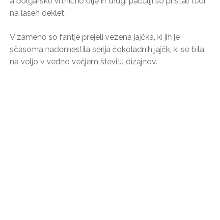
a bolgarsko vrtnično olje in drugi pačuliji so pristali tudi
na laseh deklet.
V zameno so fantje prejeli vezena jajčka, ki jih je
sčasoma nadomestila serija čokoladnih jajčk, ki so bila
na voljo v vedno večjem številu dizajnov.