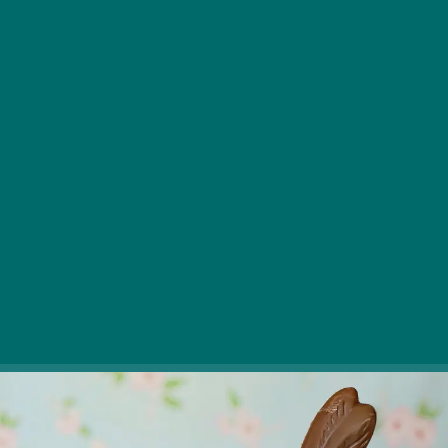
Tako kot je Božiček od leta 1945 postal dedek Mraz in
božič borov praznik, je komunistična ideologija skušala
tudi versko vsebino velike noči oblikovati po svoji
podobi.