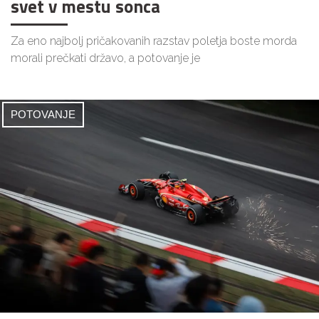
svet v mestu sonca
Za eno najbolj pričakovanih razstav poletja boste morda
morali prečkati državo, a potovanje je
POTOVANJE