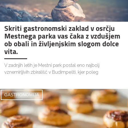
Skriti gastronomski zaklad v osrčju
Mestnega parka vas čaka z vzdušjem
ob obali in življenjskim slogom dolce
vita.
V zadnjih letih je Mestni park postal eno najbolj
vznemirljivih zbirališč v Budimpešti, kjer poleg
GASTRONOMIJA