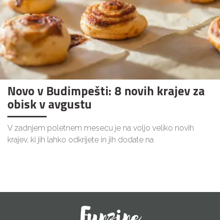
Novo v Budimpešti: 8 novih krajev za
obisk v avgustu
V zadnjem poletnem mesecu je na voljo veliko novih
krajev, ki jih lahko odkrijete in jih dodate na