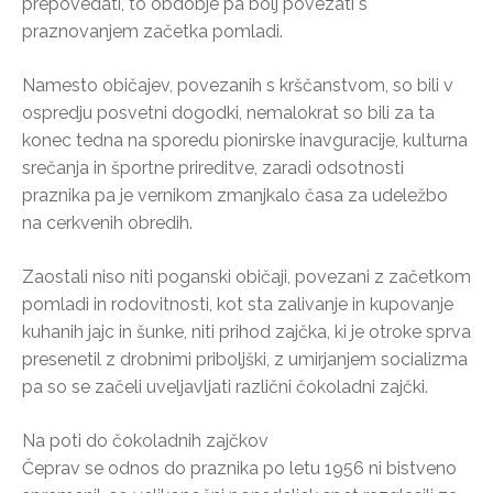
prepovedati, to obdobje pa bolj povezati s
praznovanjem začetka pomladi.
Namesto običajev, povezanih s krščanstvom, so bili v
ospredju posvetni dogodki, nemalokrat so bili za ta
konec tedna na sporedu pionirske inavguracije, kulturna
srečanja in športne prireditve, zaradi odsotnosti
praznika pa je vernikom zmanjkalo časa za udeležbo
na cerkvenih obredih.
Zaostali niso niti poganski običaji, povezani z začetkom
pomladi in rodovitnosti, kot sta zalivanje in kupovanje
kuhanih jajc in šunke, niti prihod zajčka, ki je otroke sprva
presenetil z drobnimi priboljški, z umirjanjem socializma
pa so se začeli uveljavljati različni čokoladni zajčki.
Na poti do čokoladnih zajčkov
Čeprav se odnos do praznika po letu 1956 ni bistveno