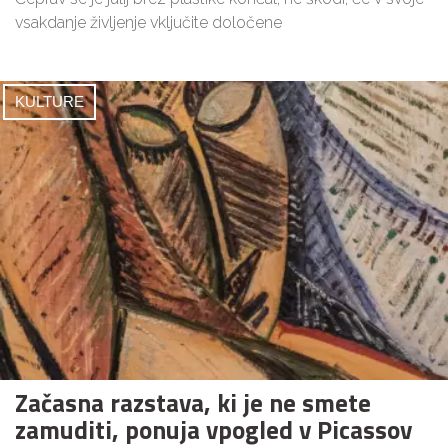
vsakdanje življenje vključite določene
KULTURE
Začasna razstava, ki je ne smete
zamuditi, ponuja vpogled v Picassov