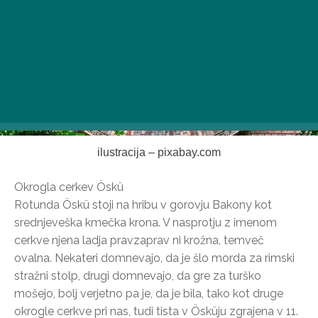
ilustracija – pixabay.com
Okrogla cerkev Öskü
Rotunda Öskü stoji na hribu v gorovju Bakony kot
srednjeveška kmečka krona. V nasprotju z imenom
cerkve njena ladja pravzaprav ni krožna, temveč
ovalna. Nekateri domnevajo, da je šlo morda za rimski
stražni stolp, drugi domnevajo, da gre za turško
mošejo, bolj verjetno pa je, da je bila, tako kot druge
okrogle cerkve pri nas, tudi tista v Ösküju zgrajena v 11.