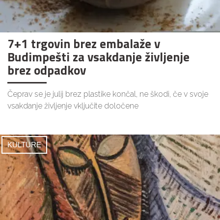
7+1 trgovin brez embalaže v
Budimpešti za vsakdanje življenje
brez odpadkov
Čeprav se je julij brez plastike končal, ne škodi, če v svoje
vsakdanje življenje vključite določene
KULTURE