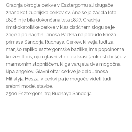
Gradnja okrogle cerkve v Esztergomu ali drugače
znane kot župnijska cerkev sv. Ane se je začela leta
1828 in je bila dokončana leta 1837. Gradnja
rimskokatoliške cerkve v klasicističnem slogu se je
začela po načrtih Jánosa Packha na pobudo kneza
primasa Sándorja Rudnaya. Cerkev, ki velja tudi za
manjšo repliko esztergomske bazilike, ima popolnoma
krožen tloris, njen glavni vhod pa krasi široko stebrišče z
marmornim stopniščem, ki ga varujeta dva mogočna
kipa angelov. Glavni oltar cerkve je delo Jánosa
Mihályja Hesza, v cerkvi pa je mogoče videti tudi
srebrni model stavbe.
2500 Esztergom, trg Rudnaya Sándorja