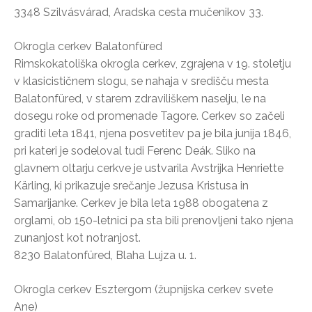
3348 Szilvásvárad, Aradska cesta mučenikov 33.
Okrogla cerkev Balatonfüred
Rimskokatoliška okrogla cerkev, zgrajena v 19. stoletju
v klasicističnem slogu, se nahaja v središču mesta
Balatonfüred, v starem zdraviliškem naselju, le na
dosegu roke od promenade Tagore. Cerkev so začeli
graditi leta 1841, njena posvetitev pa je bila junija 1846,
pri kateri je sodeloval tudi Ferenc Deák. Sliko na
glavnem oltarju cerkve je ustvarila Avstrijka Henriette
Kärling, ki prikazuje srečanje Jezusa Kristusa in
Samarijanke. Cerkev je bila leta 1988 obogatena z
orglami, ob 150-letnici pa sta bili prenovljeni tako njena
zunanjost kot notranjost.
8230 Balatonfüred, Blaha Lujza u. 1.
Okrogla cerkev Esztergom (župnijska cerkev svete
Ane)