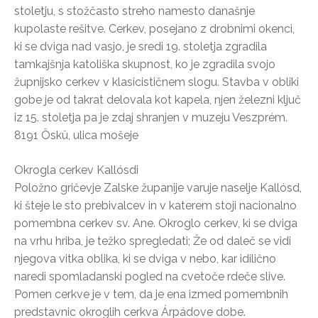
stoletju, s stožčasto streho namesto današnje
kupolaste rešitve. Cerkev, posejano z drobnimi okenci,
ki se dviga nad vasjo, je sredi 19. stoletja zgradila
tamkajšnja katoliška skupnost, ko je zgradila svojo
župnijsko cerkev v klasicističnem slogu. Stavba v obliki
gobe je od takrat delovala kot kapela, njen železni ključ
iz 15. stoletja pa je zdaj shranjen v muzeju Veszprém.
8191 Öskü, ulica mošeje
Okrogla cerkev Kallósdi
Položno gričevje Zalske županije varuje naselje Kallósd,
ki šteje le sto prebivalcev in v katerem stoji nacionalno
pomembna cerkev sv. Ane. Okroglo cerkev, ki se dviga
na vrhu hriba, je težko spregledati; Že od daleč se vidi
njegova vitka oblika, ki se dviga v nebo, kar idilično
naredi spomladanski pogled na cvetoče rdeče slive.
Pomen cerkve je v tem, da je ena izmed pomembnih
predstavnic okroglih cerkva Árpádove dobe.