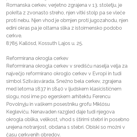
Romanska cerkev, verjetno zgrajena v 13. stoletju, je
pokrita z zvonasto streho, njen vitki stolp pa se vleče
proti nebu. Njen vhod je obrnjen proti jugozahodu, njen
edini okras pa je oltarna slika z istoimensko podobo
cerkve.
8785 Kallósd, Kossuth Lajos u. 25.
Reformirana okrogla cerkev
Reformirana okrogla cerkev v središču naselja velja za
največjo reformirano okroglo cerkev v Evropi in tudi
simbol Szilvásvárada. Snežno bela cerkev, zgrajena
med letoma 1837 in 1840 v ljudskem klasicističnem
slogu, nosi ime po egerskem arhitektu Ferencu
Povolnyju in vaškem posestniku grofu Miklósu
Kegleviču. Nenavaden razgled daje tudi njegova
okrogla oblika, velikost, vhod s štirimi stebri in posebno
urejena notranjost, obdana s stebri. Obiski so možni v
času cerkvenih obredov.