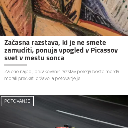
Začasna razstava, ki je ne smete
zamuditi, ponuja vpogled v Picassov
svet v mestu sonca
Za eno najbolj pričakovanih razstav poletja boste morda
morali prečkati državo, a potovanje je
POTOVANJE