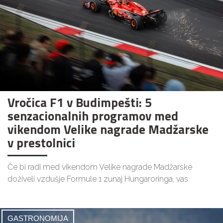
Vročica F1 v Budimpešti: 5
senzacionalnih programov med
vikendom Velike nagrade Madžarske
v prestolnici
Če bi radi med vikendom Velike nagrade Madžarske
doživeli vzdušje Formule 1 zunaj Hungaroringa, vas
GASTRONOMIJA