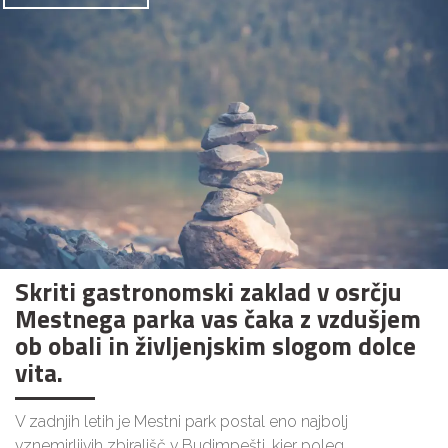
Skriti gastronomski zaklad v osrčju
Mestnega parka vas čaka z vzdušjem
ob obali in življenjskim slogom dolce
vita.
V zadnjih letih je Mestni park postal eno najbolj
vznemirljivih zbirališč v Budimpešti, kjer poleg