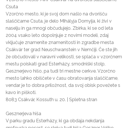
Csuta
Vzorčno mesto, ki je svoj dom našlo na dvorišču
slaščičarne Csuta, je delo Mihályja Dornyija, ki živi v
naselju in ga mnogi občudujejo. Zbirka, ki se od leta
2004 vsako leto dopolnjuje z novimi modeli, zdaj
vključuje znamenite znamenitosti in zgradbe mesta
Csákvár ter grad Neuschwanstein v Nemčiji. Če ste jih
že občudovali v naravni velikosti, se splača v vzorčnem
mestu poiskati grad Esterházy, smodniški stolp,
Gesznerjevo hišo, pa tudi tri mestne cerkve. Vzorčno
mesto lahko obiščete v času obratovanja slaščičarne,
vendar je to dobra priložnost, da svoj obisk povežete s
kavo in piškoti.
8083 Csákvár, Kossuth u. 20. | Spletna stran
Gesznerjeva hiša
V parku gradu Esterházy, ki ga obdaja nekdanja
grofovska posest, se skriva tudi hiša Geszner. Veliko