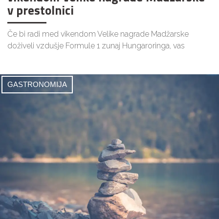
v prestolnici
Če bi radi med vikendom Velike nagrade Madžarske
doživeli vzdušje Formule 1 zunaj Hungaroringa, vas
GASTRONOMIJA