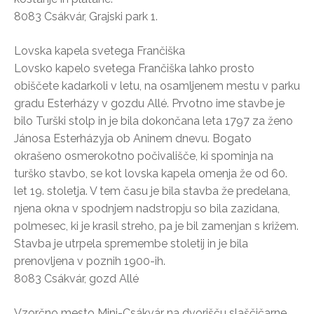
8083 Csákvár, Grajski park 1.
Lovska kapela svetega Frančiška
Lovsko kapelo svetega Frančiška lahko prosto
obiščete kadarkoli v letu, na osamljenem mestu v parku
gradu Esterházy v gozdu Allé. Prvotno ime stavbe je
bilo Turški stolp in je bila dokončana leta 1797 za ženo
Jánosa Esterházyja ob Aninem dnevu. Bogato
okrašeno osmerokotno počivališče, ki spominja na
turško stavbo, se kot lovska kapela omenja že od 60.
let 19. stoletja. V tem času je bila stavba že predelana,
njena okna v spodnjem nadstropju so bila zazidana,
polmesec, ki je krasil streho, pa je bil zamenjan s križem.
Stavba je utrpela spremembe stoletij in je bila
prenovljena v poznih 1900-ih.
8083 Csákvár, gozd Allé
Vzorčno mesto Mini-Csákvár na dvorišču slaščičarne