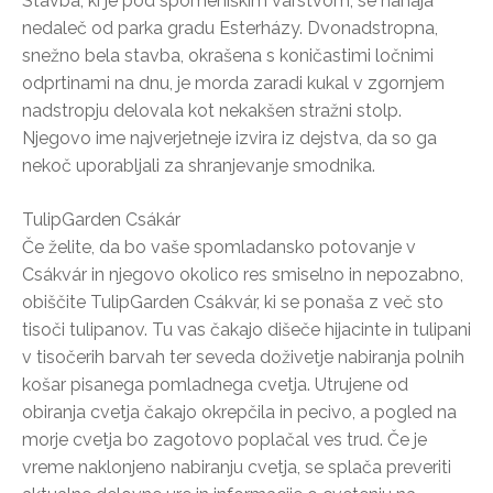
Stavba, ki je pod spomeniškim varstvom, se nahaja
nedaleč od parka gradu Esterházy. Dvonadstropna,
snežno bela stavba, okrašena s koničastimi ločnimi
odprtinami na dnu, je morda zaradi kukal v zgornjem
nadstropju delovala kot nekakšen stražni stolp.
Njegovo ime najverjetneje izvira iz dejstva, da so ga
nekoč uporabljali za shranjevanje smodnika.
TulipGarden Csákár
Če želite, da bo vaše spomladansko potovanje v
Csákvár in njegovo okolico res smiselno in nepozabno,
obiščite TulipGarden Csákvár, ki se ponaša z več sto
tisoči tulipanov. Tu vas čakajo dišeče hijacinte in tulipani
v tisočerih barvah ter seveda doživetje nabiranja polnih
košar pisanega pomladnega cvetja. Utrujene od
obiranja cvetja čakajo okrepčila in pecivo, a pogled na
morje cvetja bo zagotovo poplačal ves trud. Če je
vreme naklonjeno nabiranju cvetja, se splača preveriti