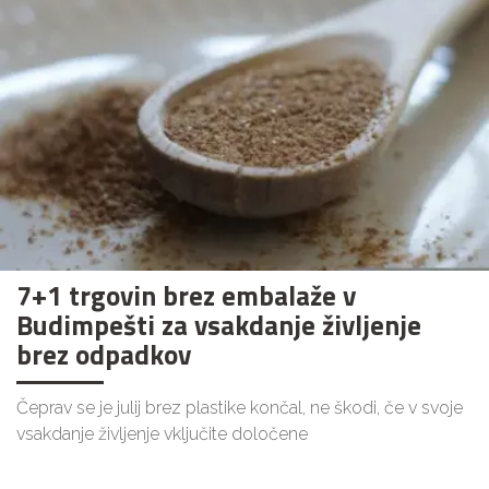
7+1 trgovin brez embalaže v
Budimpešti za vsakdanje življenje
brez odpadkov
Čeprav se je julij brez plastike končal, ne škodi, če v svoje
vsakdanje življenje vključite določene