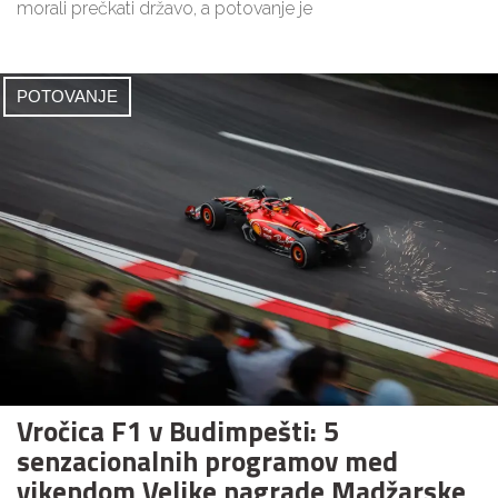
morali prečkati državo, a potovanje je
POTOVANJE
Vročica F1 v Budimpešti: 5
senzacionalnih programov med
vikendom Velike nagrade Madžarske