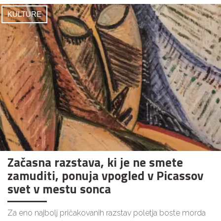
KULTURE
Začasna razstava, ki je ne smete
zamuditi, ponuja vpogled v Picassov
svet v mestu sonca
Za eno najbolj pričakovanih razstav poletja boste morda