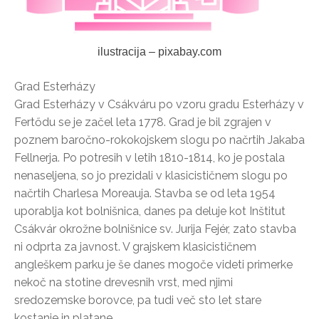
ilustracija – pixabay.com
Grad Esterházy
Grad Esterházy v Csákváru po vzoru gradu Esterházy v
Fertődu se je začel leta 1778. Grad je bil zgrajen v
poznem baročno-rokokojskem slogu po načrtih Jakaba
Fellnerja. Po potresih v letih 1810-1814, ko je postala
nenaseljena, so jo prezidali v klasicističnem slogu po
načrtih Charlesa Moreauja. Stavba se od leta 1954
uporablja kot bolnišnica, danes pa deluje kot Inštitut
Csákvár okrožne bolnišnice sv. Jurija Fejér, zato stavba
ni odprta za javnost. V grajskem klasicističnem
angleškem parku je še danes mogoče videti primerke
nekoč na stotine drevesnih vrst, med njimi
sredozemske borovce, pa tudi več sto let stare
kostanje in platane.