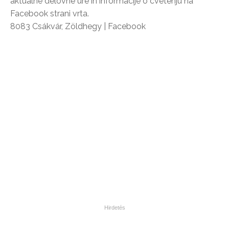
aktualne delovne ure in informacije o cvetenju na
Facebook strani vrta.
8083 Csákvár, Zöldhegy | Facebook