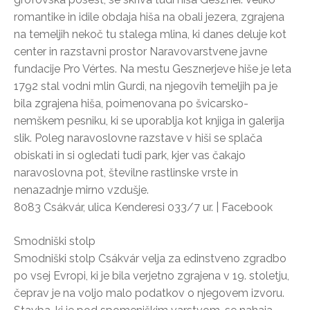
romantike in idile obdaja hiša na obali jezera, zgrajena
na temeljih nekoč tu stalega mlina, ki danes deluje kot
center in razstavni prostor Naravovarstvene javne
fundacije Pro Vértes. Na mestu Gesznerjeve hiše je leta
1792 stal vodni mlin Gurdi, na njegovih temeljih pa je
bila zgrajena hiša, poimenovana po švicarsko-
nemškem pesniku, ki se uporablja kot knjiga in galerija
slik. Poleg naravoslovne razstave v hiši se splača
obiskati in si ogledati tudi park, kjer vas čakajo
naravoslovna pot, številne rastlinske vrste in
nenazadnje mirno vzdušje.
8083 Csákvár, ulica Kenderesi 033/7 ur. | Facebook
Smodniški stolp
Smodniški stolp Csákvár velja za edinstveno zgradbo
po vsej Evropi, ki je bila verjetno zgrajena v 19. stoletju,
čeprav je na voljo malo podatkov o njegovem izvoru.