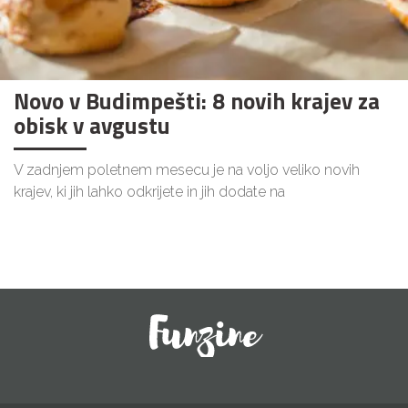
Novo v Budimpešti: 8 novih krajev za
obisk v avgustu
V zadnjem poletnem mesecu je na voljo veliko novih
krajev, ki jih lahko odkrijete in jih dodate na