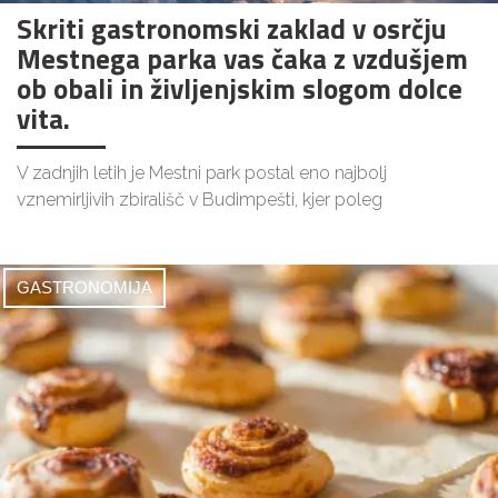
Skriti gastronomski zaklad v osrčju
Mestnega parka vas čaka z vzdušjem
ob obali in življenjskim slogom dolce
vita.
V zadnjih letih je Mestni park postal eno najbolj
vznemirljivih zbirališč v Budimpešti, kjer poleg
GASTRONOMIJA