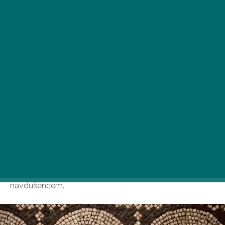
Tokrat smo za vas v en šopek zbrali domače muzeje
veteranov in starodobnikov z osupljivimi zbirkami. Če je
nekaj gotovo, je to, da ne bo všeč le avtomobilskim
navdušencem.