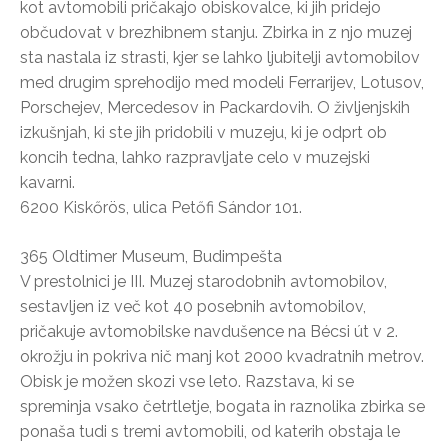
kot avtomobili pričakajo obiskovalce, ki jih pridejo
občudovat v brezhibnem stanju. Zbirka in z njo muzej
sta nastala iz strasti, kjer se lahko ljubitelji avtomobilov
med drugim sprehodijo med modeli Ferrarijev, Lotusov,
Porschejev, Mercedesov in Packardovih. O življenjskih
izkušnjah, ki ste jih pridobili v muzeju, ki je odprt ob
koncih tedna, lahko razpravljate celo v muzejski
kavarni.
6200 Kiskőrös, ulica Petőfi Sándor 101.
365 Oldtimer Museum, Budimpešta
V prestolnici je III. Muzej starodobnih avtomobilov,
sestavljen iz več kot 40 posebnih avtomobilov,
pričakuje avtomobilske navdušence na Bécsi út v 2.
okrožju in pokriva nič manj kot 2000 kvadratnih metrov.
Obisk je možen skozi vse leto. Razstava, ki se
spreminja vsako četrtletje, bogata in raznolika zbirka se
ponaša tudi s tremi avtomobili, od katerih obstaja le