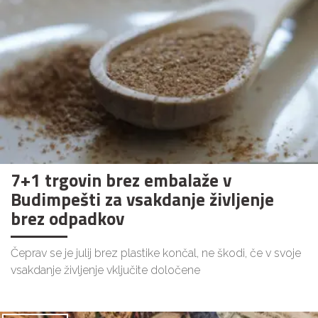
7+1 trgovin brez embalaže v
Budimpešti za vsakdanje življenje
brez odpadkov
Čeprav se je julij brez plastike končal, ne škodi, če v svoje
vsakdanje življenje vključite določene