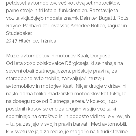
petdeset avtomobilov, več kot dvajset motociklov,
parne stroje in tri letala, funkcionalen. Razstavljena
vozila vključujejo modele znamk Daimler, Bugatti, Rolls
Royce, Panhard et Levassor, Amédée Bollée, Jaguar in
Studebaker.
2347 Hlačnice, Tržnica
Muzej avtomobilov in motorjev Kaáli, Dörgicse
Od leta 2020 obiskovalce Dörgicseja, ki se nahaja na
severni obali Blatnega jezera, pričakuje pravi raj za
starodobne avtomobile, zahvaljujoč muzeju
avtomobilov in motorjev Kaáli. Nikjer drugje v državi ni
našlo doma toliko madžarskih motociklov kot tukaj, le
na dosegu roke od Blatnega jezera. V kolekciji 140
posebnih kosov se eno za drugim vrstijo vozila, ki
spominjajo na otroštvo in jih pogosto vidimo le v revijah
– tu pa zasijejo v svojih pravih barvah. Med avtomobili,
ki v svetu veljajo za redke, je mogoče najti tudi številne