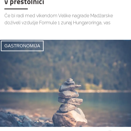
v prestolnici
Če bi radi med vikendom Velike nagrade Madžarske
doživeli vzdušje Formule 1 zunaj Hungaroringa, vas
GASTRONOMIJA