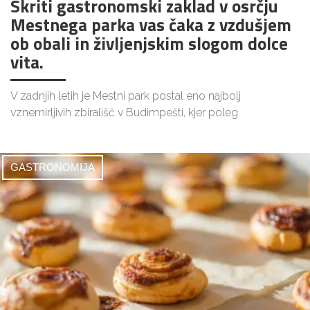
Skriti gastronomski zaklad v osrčju
Mestnega parka vas čaka z vzdušjem
ob obali in življenjskim slogom dolce
vita.
V zadnjih letih je Mestni park postal eno najbolj
vznemirljivih zbirališč v Budimpešti, kjer poleg
GASTRONOMIJA