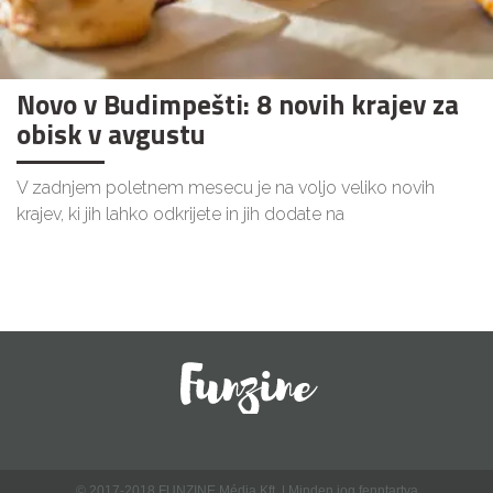
Novo v Budimpešti: 8 novih krajev za
obisk v avgustu
V zadnjem poletnem mesecu je na voljo veliko novih
krajev, ki jih lahko odkrijete in jih dodate na
© 2017-2018 FUNZINE Média Kft. | Minden jog fenntartva