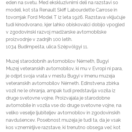
eden na svetu. Med ekskluzivnimi deli na razstavi so
modeli, kot sta Renault Skiff Labourdette Carrose in
tovornjak Ford Model T iz leta 1926. Razstava vključuje
tudi kinodvorano, kjer lahko obiskovalci dobijo vpogled
v zgodovinski razvoj madžarske avtomobilske
proizvodnje v zadnjih 100 letih.
1034 Budimpešta, ulica Szépvölgyi 11.
Muzej starodobnih avtomobilov Németh, Bugyi
Muzej veteranskih avtomobilov, ki mu v Evropi ni para,
je odprl svoja vrata v mestu Bugyi v imenu muzeja
veteranskih avtomobilov Németh. Edinstvena zbirka
vozil ne le ohranja, ampak tudi predstavlja vozila iz
druge svetovne vojne. Proizvajala je starodobne
avtomobile in vozila vse do druge svetovne vojne, na
veliko veselje ljubiteljev avtomobilov in zgodovinskih
navdušencev. Posebnost muzeja je tudi ta, da je vsak
kos vznemirljive razstave, ki trenutno obsega več kot