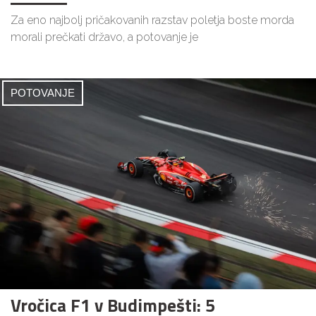
Za eno najbolj pričakovanih razstav poletja boste morda
morali prečkati državo, a potovanje je
POTOVANJE
Vročica F1 v Budimpešti: 5