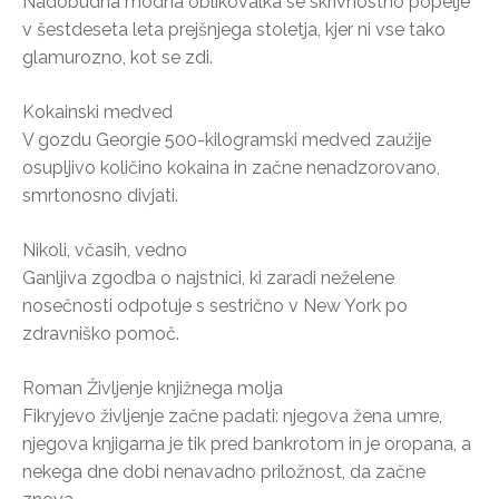
Nadobudna modna oblikovalka se skrivnostno popelje
v šestdeseta leta prejšnjega stoletja, kjer ni vse tako
glamurozno, kot se zdi.
Kokainski medved
V gozdu Georgie 500-kilogramski medved zaužije
osupljivo količino kokaina in začne nenadzorovano,
smrtonosno divjati.
Nikoli, včasih, vedno
Ganljiva zgodba o najstnici, ki zaradi neželene
nosečnosti odpotuje s sestrično v New York po
zdravniško pomoč.
Roman Življenje knjižnega molja
Fikryjevo življenje začne padati: njegova žena umre,
njegova knjigarna je tik pred bankrotom in je oropana, a
nekega dne dobi nenavadno priložnost, da začne