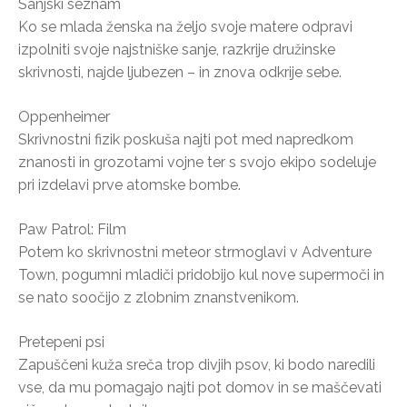
Sanjski seznam
Ko se mlada ženska na željo svoje matere odpravi
izpolniti svoje najstniške sanje, razkrije družinske
skrivnosti, najde ljubezen – in znova odkrije sebe.
Oppenheimer
Skrivnostni fizik poskuša najti pot med napredkom
znanosti in grozotami vojne ter s svojo ekipo sodeluje
pri izdelavi prve atomske bombe.
Paw Patrol: Film
Potem ko skrivnostni meteor strmoglavi v Adventure
Town, pogumni mladiči pridobijo kul nove supermoči in
se nato soočijo z zlobnim znanstvenikom.
Pretepeni psi
Zapuščeni kuža sreča trop divjih psov, ki bodo naredili
vse, da mu pomagajo najti pot domov in se maščevati