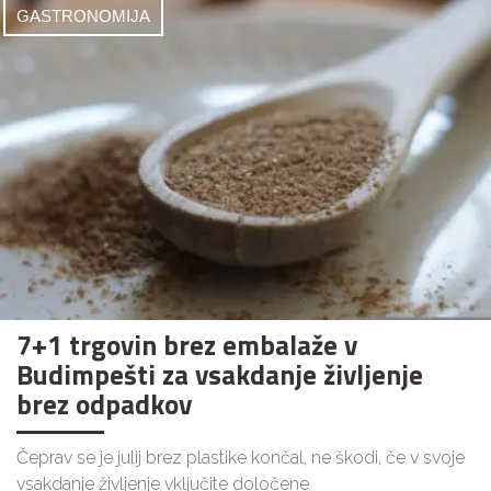
GASTRONOMIJA
7+1 trgovin brez embalaže v
Budimpešti za vsakdanje življenje
brez odpadkov
Čeprav se je julij brez plastike končal, ne škodi, če v svoje
vsakdanje življenje vključite določene