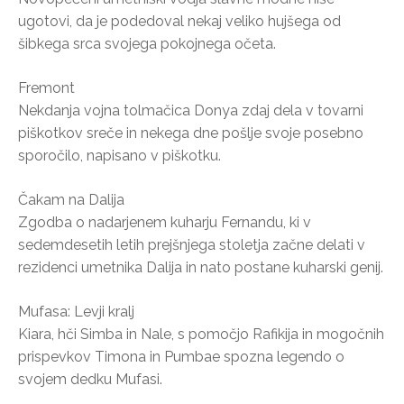
ugotovi, da je podedoval nekaj veliko hujšega od
šibkega srca svojega pokojnega očeta.
Fremont
Nekdanja vojna tolmačica Donya zdaj dela v tovarni
piškotkov sreče in nekega dne pošlje svoje posebno
sporočilo, napisano v piškotku.
Čakam na Dalija
Zgodba o nadarjenem kuharju Fernandu, ki v
sedemdesetih letih prejšnjega stoletja začne delati v
rezidenci umetnika Dalija in nato postane kuharski genij.
Mufasa: Levji kralj
Kiara, hči Simba in Nale, s pomočjo Rafikija in mogočnih
prispevkov Timona in Pumbae spozna legendo o
svojem dedku Mufasi.