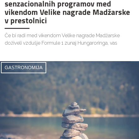
senzacionalnih programov med
vikendom Velike nagrade Madžarske
v prestolnici
Če bi radi med vikendom Velike nagrade Madžarske
doživeli vzdušje Formule 1 zunaj Hungaroringa, vas
GASTRONOMIJA