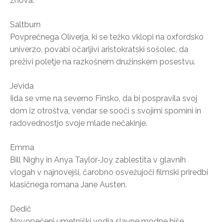
znova.
Saltburn
Povprečnega Oliverja, ki se težko vklopi na oxfordsko
univerzo, povabi očarljivi aristokratski sošolec, da
preživi poletje na razkošnem družinskem posestvu.
Je’vida
Iida se vrne na severno Finsko, da bi pospravila svoj
dom iz otroštva, vendar se sooči s svojimi spomini in
radovednostjo svoje mlade nečakinje.
Emma
Bill Nighy in Anya Taylor-Joy zablestita v glavnih
vlogah v najnovejši, čarobno osvežujoči filmski priredbi
klasičnega romana Jane Austen.
Dedič
Novopečeni umetniški vodja slavne modne hiše