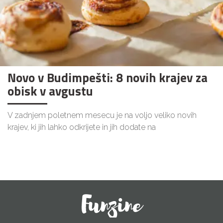
Novo v Budimpešti: 8 novih krajev za
obisk v avgustu
V zadnjem poletnem mesecu je na voljo veliko novih
krajev, ki jih lahko odkrijete in jih dodate na