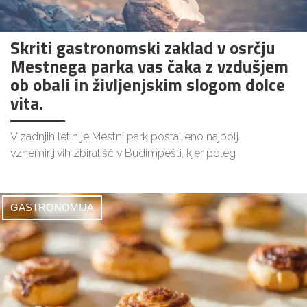
Skriti gastronomski zaklad v osrčju
Mestnega parka vas čaka z vzdušjem
ob obali in življenjskim slogom dolce
vita.
V zadnjih letih je Mestni park postal eno najbolj
vznemirljivih zbirališč v Budimpešti, kjer poleg
GASTRONOMIJA