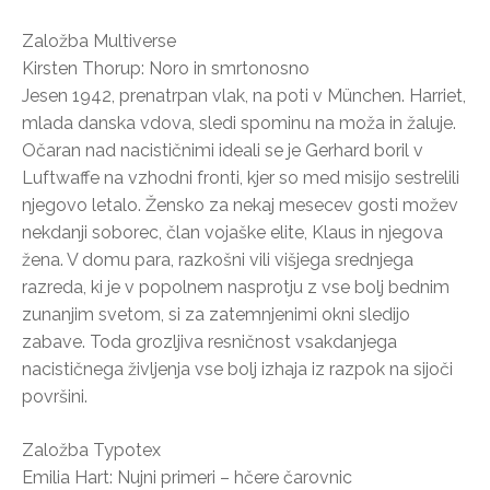
Založba Multiverse
Kirsten Thorup: Noro in smrtonosno
Jesen 1942, prenatrpan vlak, na poti v München. Harriet,
mlada danska vdova, sledi spominu na moža in žaluje.
Očaran nad nacističnimi ideali se je Gerhard boril v
Luftwaffe na vzhodni fronti, kjer so med misijo sestrelili
njegovo letalo. Žensko za nekaj mesecev gosti možev
nekdanji soborec, član vojaške elite, Klaus in njegova
žena. V domu para, razkošni vili višjega srednjega
razreda, ki je v popolnem nasprotju z vse bolj bednim
zunanjim svetom, si za zatemnjenimi okni sledijo
zabave. Toda grozljiva resničnost vsakdanjega
nacističnega življenja vse bolj izhaja iz razpok na sijoči
površini.
Založba Typotex
Emilia Hart: Nujni primeri – hčere čarovnic