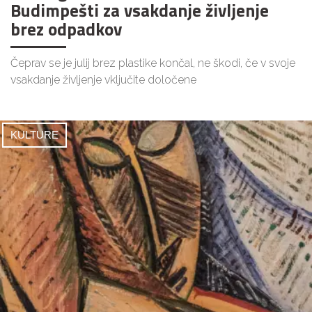
Budimpešti za vsakdanje življenje
brez odpadkov
Čeprav se je julij brez plastike končal, ne škodi, če v svoje
vsakdanje življenje vključite določene
KULTURE