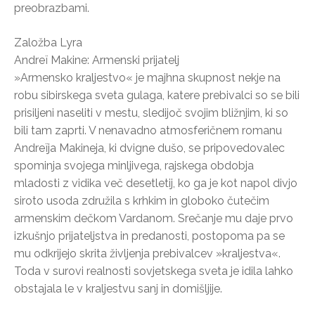
preobrazbami.
Založba Lyra
Andreï Makine: Armenski prijatelj
»Armensko kraljestvo« je majhna skupnost nekje na
robu sibirskega sveta gulaga, katere prebivalci so se bili
prisiljeni naseliti v mestu, sledijoč svojim bližnjim, ki so
bili tam zaprti. V nenavadno atmosferičnem romanu
Andreïja Makineja, ki dvigne dušo, se pripovedovalec
spominja svojega minljivega, rajskega obdobja
mladosti z vidika več desetletij, ko ga je kot napol divjo
siroto usoda združila s krhkim in globoko čutečim
armenskim dečkom Vardanom. Srečanje mu daje prvo
izkušnjo prijateljstva in predanosti, postopoma pa se
mu odkrijejo skrita življenja prebivalcev »kraljestva«.
Toda v surovi realnosti sovjetskega sveta je idila lahko
obstajala le v kraljestvu sanj in domišljije.