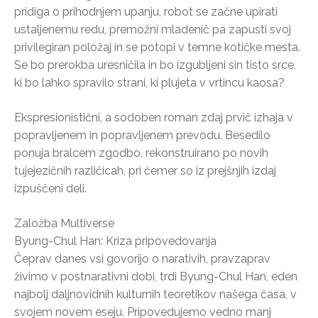
pridiga o prihodnjem upanju, robot se začne upirati
ustaljenemu redu, premožni mladenič pa zapusti svoj
privilegiran položaj in se potopi v temne kotičke mesta.
Se bo prerokba uresničila in bo izgubljeni sin tisto srce,
ki bo lahko spravilo strani, ki plujeta v vrtincu kaosa?
Ekspresionistični, a sodoben roman zdaj prvič izhaja v
popravljenem in popravljenem prevodu. Besedilo
ponuja bralcem zgodbo, rekonstruirano po novih
tujejezičnih različicah, pri čemer so iz prejšnjih izdaj
izpuščeni deli.
Založba Multiverse
Byung-Chul Han: Kriza pripovedovanja
Čeprav danes vsi govorijo o narativih, pravzaprav
živimo v postnarativni dobi, trdi Byung-Chul Han, eden
najbolj daljnovidnih kulturnih teoretikov našega časa, v
svojem novem eseju. Pripovedujemo vedno manj