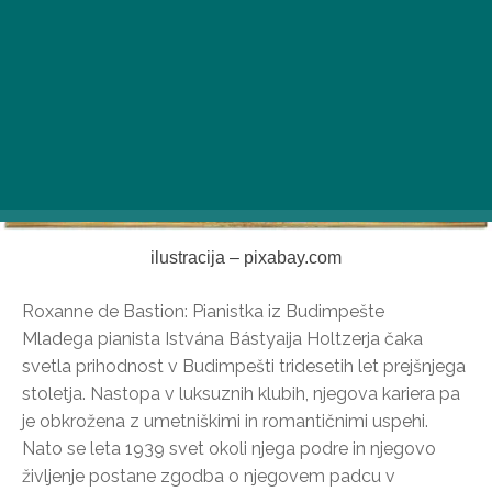
ilustracija – pixabay.com
Roxanne de Bastion: Pianistka iz Budimpešte
Mladega pianista Istvána Bástyaija Holtzerja čaka
svetla prihodnost v Budimpešti tridesetih let prejšnjega
stoletja. Nastopa v luksuznih klubih, njegova kariera pa
je obkrožena z umetniškimi in romantičnimi uspehi.
Nato se leta 1939 svet okoli njega podre in njegovo
življenje postane zgodba o njegovem padcu v