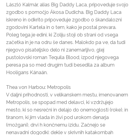
László Kalmár, alias Big Daddy Laca, pripoveduje svojo
zgodbo s pomočjo Ákosa Dudicha. Big Daddy Laca
iskreno in odkrito pripoveduje zgodbo o škandalozni
zgodovini Kartela in o tem, kako je postal prevara.
Poleg tega je edini, ki Zoliju stoji ob strani od vsega
začetka in je na odru še danes. Malokdo pa ve, da tudi
njegovo pisateljsko delo ni zanemarljivo, glej
pustolovski roman Tequila Blood, izpod njegovega
peresa pa so med drugim tudi besedila za album
Hooligans Kánaán.
Thea von Harbou: Metropolis
V daljni prihodnosti, v velikanskem mestu, imenovanem
Metropolis, se spopad med delavci, ki vzdržujejo
mesto, ki so nesrečni in delajo do onemoglosti (roke), in
tiranom, ki jim vlada in živi pod urokom denarja
(možgani), drvi h končnemu izidu. Začnejo se
nenavadni dogodki: dekle v skrivnih katakombah