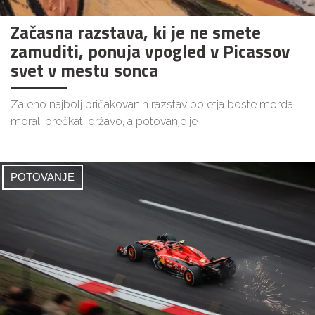
Začasna razstava, ki je ne smete
zamuditi, ponuja vpogled v Picassov
svet v mestu sonca
Za eno najbolj pričakovanih razstav poletja boste morda
morali prečkati državo, a potovanje je
POTOVANJE