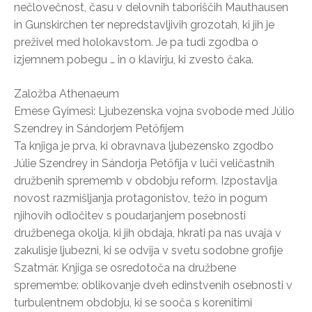
nečlovečnost, času v delovnih taboriščih Mauthausen
in Gunskirchen ter nepredstavljivih grozotah, ki jih je
preživel med holokavstom. Je pa tudi zgodba o
izjemnem pobegu … in o klavirju, ki zvesto čaka.
Založba Athenaeum
Emese Gyimesi: Ljubezenska vojna svobode med Júlio
Szendrey in Sándorjem Petőfijem
Ta knjiga je prva, ki obravnava ljubezensko zgodbo
Júlie Szendrey in Sándorja Petőfija v luči veličastnih
družbenih sprememb v obdobju reform. Izpostavlja
novost razmišljanja protagonistov, težo in pogum
njihovih odločitev s poudarjanjem posebnosti
družbenega okolja, ki jih obdaja, hkrati pa nas uvaja v
zakulisje ljubezni, ki se odvija v svetu sodobne grofije
Szatmár. Knjiga se osredotoča na družbene
spremembe: oblikovanje dveh edinstvenih osebnosti v
turbulentnem obdobju, ki se sooča s korenitimi