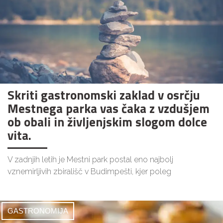
Skriti gastronomski zaklad v osrčju
Mestnega parka vas čaka z vzdušjem
ob obali in življenjskim slogom dolce
vita.
V zadnjih letih je Mestni park postal eno najbolj
vznemirljivih zbirališč v Budimpešti, kjer poleg
GASTRONOMIJA