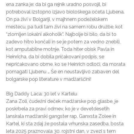
ena zanka je: da bi ga rejnik uradno posvojil, bi
potreboval izstopno izjavo biološkega očeta Ljubena.
On pa živi v Bolgariji, v majhnem podeželskem
mestecu, pa tudi tam živi na samem robu družbe, kot
“zlomljen lokalni alkoholik”. Najbolje bi bilo, da bi to
zadevo hitro končali in se je potem za vedno znebili,
kot amputabilne motnje. Toda hiter obisk Pavla in
Heinricha, da bi dobila pričakovani podpis, se
nepričakovano obrne, ko se Heinrich odloči, da morata
pomagati Ljubenu … Še en neustavljivo zabaven del
bolgarske pop literature v madžarščini!
Big Daddy Laca: 30 let v Kartelu
Zana Zoli, čudežni deček madžarske pop glasbe, je
poskrbela za pravi odmev, ko je v devetdesetih
lansirala madžarski gangster rap. Ganxsta Zolee in
Kartel, ki sta zdaj že postala vrhunska zasedba, bosta
leta 2025 praznovala 30. rojstni dan, v zvezi s tem