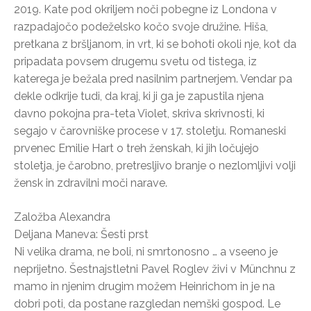
2019. Kate pod okriljem noči pobegne iz Londona v
razpadajočo podeželsko kočo svoje družine. Hiša,
pretkana z bršljanom, in vrt, ki se bohoti okoli nje, kot da
pripadata povsem drugemu svetu od tistega, iz
katerega je bežala pred nasilnim partnerjem. Vendar pa
dekle odkrije tudi, da kraj, ki ji ga je zapustila njena
davno pokojna pra-teta Violet, skriva skrivnosti, ki
segajo v čarovniške procese v 17. stoletju. Romaneski
prvenec Emilie Hart o treh ženskah, ki jih ločujejo
stoletja, je čarobno, pretresljivo branje o nezlomljivi volji
žensk in zdravilni moči narave.
Založba Alexandra
Deljana Maneva: Šesti prst
Ni velika drama, ne boli, ni smrtonosno … a vseeno je
neprijetno. Šestnajstletni Pavel Roglev živi v Münchnu z
mamo in njenim drugim možem Heinrichom in je na
dobri poti, da postane razgledan nemški gospod. Le