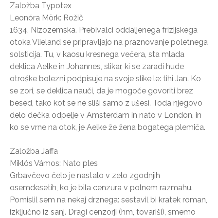
Založba Typotex
Leonóra Mörk: Rožič
1634, Nizozemska. Prebivalci oddaljenega frizijskega
otoka Vlieland se pripravljajo na praznovanje poletnega
solsticija. Tu, v kaosu kresnega večera, sta mlada
deklica Aelke in Johannes, slikar, ki se zaradi hude
otroške bolezni podpisuje na svoje slike le: tihi Jan. Ko
se zori, se deklica nauči, da je mogoče govoriti brez
besed, tako kot se ne sliši samo z ušesi. Toda njegovo
delo dečka odpelje v Amsterdam in nato v London, in
ko se vrne na otok, je Aelke že žena bogatega plemiča.
Založba Jaffa
Miklós Vámos: Nato ples
Grbavčevo čelo je nastalo v zelo zgodnjih
osemdesetih, ko je bila cenzura v polnem razmahu.
Pomislil sem na nekaj drznega: sestavil bi kratek roman,
izključno iz sanj. Dragi cenzorji (hm, tovariši), smemo