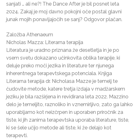
sanjati … ali ne?! The Dance After je bil posnet leta
2024. Zakaj je moj davno pokojni oče postal glavni
junak mojih ponavljajočih se sanj? Odgovor plačan.
Založba Athenaeum
Nicholas Mazza: Literarna terapija
Literatura je uradno priznana že desetletja in je po
vsem svetu dokazano učinkovita oblika terapije, ki
deluje preko moči jezika in literature ter njunega
inherentnega terapevtskega potenciala. Knjiga
Literarna terapija dr. Nicholasa Mazze je temelj te
čudovite metode, katere tretja izdaja v madžarskem
jeziku je bila razširjena in revidirana leta 2022. Mazzino
delo je temeljito, raznoliko in vznemirljivo, zato ga lahko
uporabljamo kot neizčrpen in uporaben priročnik za
tiste, ki jih zanima terapevtska uporaba literature, tiste,
ki se šele učijo metode ali tiste, ki že delajo kot
terapevti.