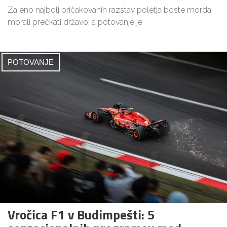
Za eno najbolj pričakovanih razstav poletja boste morda
morali prečkati državo, a potovanje je
POTOVANJE
Vročica F1 v Budimpešti: 5