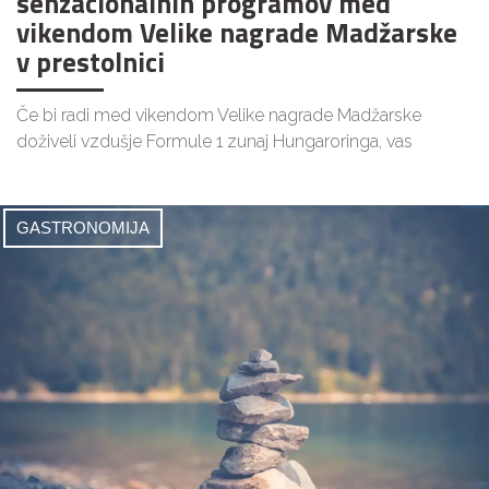
senzacionalnih programov med
vikendom Velike nagrade Madžarske
v prestolnici
Če bi radi med vikendom Velike nagrade Madžarske
doživeli vzdušje Formule 1 zunaj Hungaroringa, vas
GASTRONOMIJA