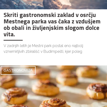
Skriti gastronomski zaklad v osrčju
Mestnega parka vas čaka z vzdušjem
ob obali in življenjskim slogom dolce
vita.
V zadnjih letih je Mestni park postal eno najbolj
vznemirljivih zbirališč v Budimpešti, kjer poleg
GASTRONOMIJA