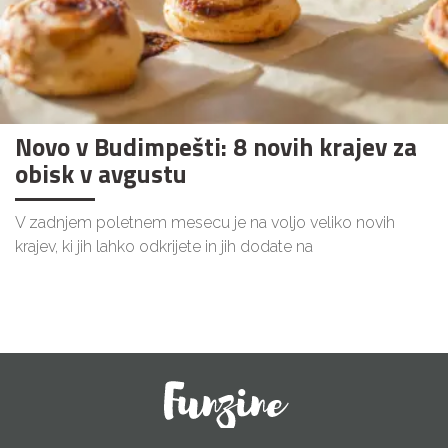
Novo v Budimpešti: 8 novih krajev za
obisk v avgustu
V zadnjem poletnem mesecu je na voljo veliko novih
krajev, ki jih lahko odkrijete in jih dodate na