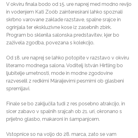
V okviru finala bodo od 15. ure naprej med modno revijo
in vodenjem Kati Zoób zainteresirani lahko spoznali
skrbno varovane zaklade razstave, spalne srajce in
ogrinjala ter ekskluzivne kose iz zasebnih zbirk.
Program bo sklenila salonska predstavitev, kjer bo
zaživela zgodba, povezana s kolekcijo.
Od 18. ure naprej se lahko potopite v razstavo v okviru
literarno modnega salona. Voditelj István Hirtling bo
ljubitelje umetnosti, mode in modne zgodovine
razveselil z redkimi Máraijevimi pesmimi ob glasbeni
spremljavi.
Finale se bo zaključila tudi z res posebno atrakcijo, in
sicer zabavo v spalnih srajcah ob 21. uri, okronano s
prijetno glasbo, makaroni in šampanjcem.
Vstopnice so na voljo do 28. marca, zato se vam