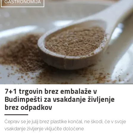
GASTRONOMIJA
7+1 trgovin brez embalaže v
Budimpešti za vsakdanje življenje
brez odpadkov
Čeprav se je julij brez plastike končal, ne škodi, če v svoje
vsakdanje življenje vključite določene