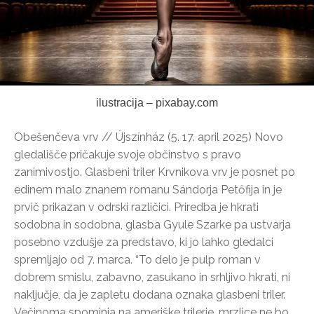
ilustracija – pixabay.com
Obešenčeva vrv // Újszínház (5. 17. april 2025) Novo
gledališče pričakuje svoje občinstvo s pravo
zanimivostjo. Glasbeni triler Krvnikova vrv je posnet po
edinem malo znanem romanu Sándorja Petőfija in je
prvič prikazan v odrski različici. Priredba je hkrati
sodobna in sodobna, glasba Gyule Szarke pa ustvarja
posebno vzdušje za predstavo, ki jo lahko gledalci
spremljajo od 7. marca. “To delo je pulp roman v
dobrem smislu, zabavno, zasukano in srhljivo hkrati, ni
naključje, da je zapletu dodana oznaka glasbeni triler.
Večinoma spominja na ameriške trilerje, mrzlice ne bo