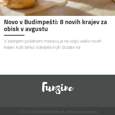
Novo v Budimpešti: 8 novih krajev za
obisk v avgustu
V zadnjem poletnem mesecu je na voljo veliko novih
krajev, ki jih lahko odkrijete in jih dodate na
© 2017-2018 FUNZINE Média Kft. | Minden jog fenntartva