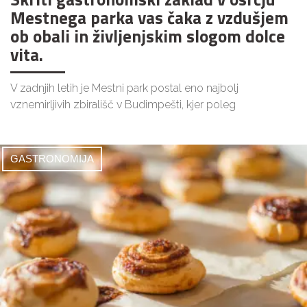
Mestnega parka vas čaka z vzdušjem
ob obali in življenjskim slogom dolce
vita.
V zadnjih letih je Mestni park postal eno najbolj
vznemirljivih zbirališč v Budimpešti, kjer poleg
GASTRONOMIJA