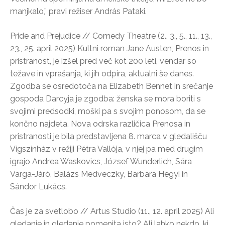
manjkalo,” pravi režiser András Pataki.
Pride and Prejudice // Comedy Theatre (2., 3., 5., 11., 13.,
23., 25. april 2025) Kultni roman Jane Austen, Prenos in
pristranost, je izšel pred več kot 200 leti, vendar so
težave in vprašanja, ki jih odpira, aktualni še danes.
Zgodba se osredotoča na Elizabeth Bennet in srečanje
gospoda Darcyja je zgodba: ženska se mora boriti s
svojimi predsodki, moški pa s svojim ponosom, da se
končno najdeta. Nova odrska različica Prenosa in
pristranosti je bila predstavljena 8. marca v gledališču
Vígszínház v režiji Pétra Vallója, v njej pa med drugim
igrajo Andrea Waskovics, József Wunderlich, Sára
Varga-Járó, Balázs Medveczky, Barbara Hegyi in
Sándor Lukács.
Čas je za svetlobo // Artus Studio (11., 12. april 2025) Ali
gledanje in gledanje pomenita isto? Ali lahko nekdo, ki