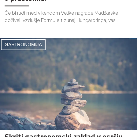
Če bi radi med vikendom Velike nagrade Madžarske
doživeli vzdušje Formule 1 zunaj Hungaroringa, vas
GASTRONOMIJA
Skriti gastronomski zaklad v osrčju