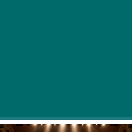
Počasi se bližamo koncu sezone, a pred poletnim
premorom nas čaka še nekaj ogledov. Od glasbenih
trilerjev do tragikomedij, izberite eno za pomlad!