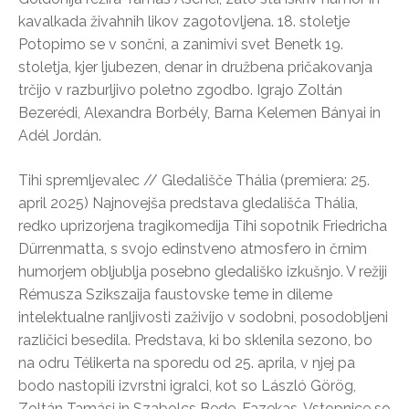
kavalkada živahnih likov zagotovljena. 18. stoletje
Potopimo se v sončni, a zanimivi svet Benetk 19.
stoletja, kjer ljubezen, denar in družbena pričakovanja
trčijo v razburljivo poletno zgodbo. Igrajo Zoltán
Bezerédi, Alexandra Borbély, Barna Kelemen Bányai in
Adél Jordán.
Tihi spremljevalec // Gledališče Thália (premiera: 25.
april 2025) Najnovejša predstava gledališča Thália,
redko uprizorjena tragikomedija Tihi sopotnik Friedricha
Dürrenmatta, s svojo edinstveno atmosfero in črnim
humorjem obljublja posebno gledališko izkušnjo. V režiji
Rémusza Szikszaija faustovske teme in dileme
intelektualne ranljivosti zaživijo v sodobni, posodobljeni
različici besedila. Predstava, ki bo sklenila sezono, bo
na odru Télikerta na sporedu od 25. aprila, v njej pa
bodo nastopili izvrstni igralci, kot so László Görög,
Zoltán Tamási in Szabolcs Bede-Fazekas. Vstopnice so