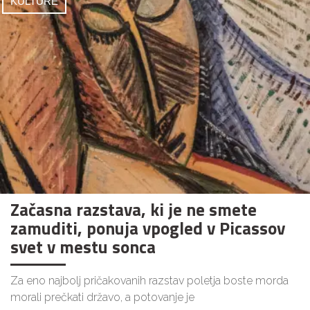
KULTURE
Začasna razstava, ki je ne smete
zamuditi, ponuja vpogled v Picassov
svet v mestu sonca
Za eno najbolj pričakovanih razstav poletja boste morda
morali prečkati državo, a potovanje je