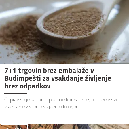
7+1 trgovin brez embalaže v
Budimpešti za vsakdanje življenje
brez odpadkov
Čeprav se je julij brez plastike končal, ne škodi, če v svoje
vsakdanje življenje vključite določene