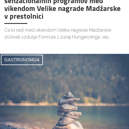
senzacionalnih programov med
vikendom Velike nagrade Madžarske
v prestolnici
Če bi radi med vikendom Velike nagrade Madžarske
doživeli vzdušje Formule 1 zunaj Hungaroringa, vas
GASTRONOMIJA