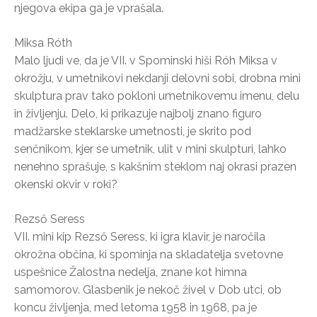
njegova ekipa ga je vprašala.
Miksa Róth
Malo ljudi ve, da je VII. v Spominski hiši Róh Miksa v
okrožju, v umetnikovi nekdanji delovni sobi, drobna mini
skulptura prav tako pokloni umetnikovemu imenu, delu
in življenju. Delo, ki prikazuje najbolj znano figuro
madžarske steklarske umetnosti, je skrito pod
senčnikom, kjer se umetnik, ulit v mini skulpturi, lahko
nenehno sprašuje, s kakšnim steklom naj okrasi prazen
okenski okvir v roki?
Rezső Seress
VII. mini kip Rezső Seress, ki igra klavir, je naročila
okrožna občina, ki spominja na skladatelja svetovne
uspešnice Žalostna nedelja, znane kot himna
samomorov. Glasbenik je nekoč živel v Dob utci, ob
koncu življenja, med letoma 1958 in 1968, pa je