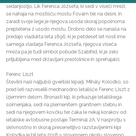
sedanjostjo. Lik Ferenca Józsefa, ki sedi v viseči mreži,
se nahaja na mostišču mostu Fővám tér, na desni, in
zaradi svoje lege je njegova usoda skoraj popolnoma
prepletena z usodo mostu. Drobno delo se nanaša na
predajo viadukta leta 1896, ki je petdeset let nosil ime
samega vladarja Ferenca Józsefa, njegova viseča
mreža pa je tudi simbol pobude Szabihíd, ki je zelo
priljubljena med državljani prestolnice in sprehajalci.
Ferenc Liszt
Številni naši najljubši gverilski kiparji, Mihály Kolodko, so
pred leti razveselili mednarodno letališče Ferenc Liszt z
izjemnim delom. Bronasti kip, ki prikazuje letališkega
soimenjaka, sedi na plemenitem granitnem stebru in
sedi na njegovem kovčku ter čaka le nekaj korakov od
letališke avtobusne postaje Terminal 2A. V nasprotju s
skrivnostno in skoraj presenetljivo razstavljenimi kipi
Kolodka je bil leta 2018 v slovesnem okolju slovesno