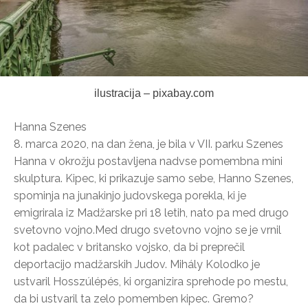
ilustracija – pixabay.com
Hanna Szenes
8. marca 2020, na dan žena, je bila v VII. parku Szenes
Hanna v okrožju postavljena nadvse pomembna mini
skulptura. Kipec, ki prikazuje samo sebe, Hanno Szenes,
spominja na junakinjo judovskega porekla, ki je
emigrirala iz Madžarske pri 18 letih, nato pa med drugo
svetovno vojno.Med drugo svetovno vojno se je vrnil
kot padalec v britansko vojsko, da bi preprečil
deportacijo madžarskih Judov. Mihály Kolodko je
ustvaril Hosszúlépés, ki organizira sprehode po mestu,
da bi ustvaril ta zelo pomemben kipec. Gremo?