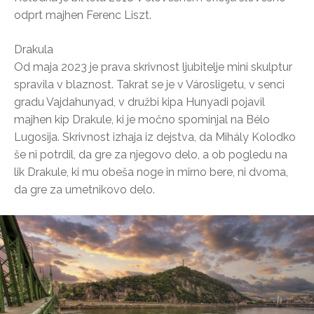
odprt majhen Ferenc Liszt.
Drakula
Od maja 2023 je prava skrivnost ljubitelje mini skulptur
spravila v blaznost. Takrat se je v Városligetu, v senci
gradu Vajdahunyad, v družbi kipa Hunyadi pojavil
majhen kip Drakule, ki je močno spominjal na Bélo
Lugosija. Skrivnost izhaja iz dejstva, da Mihály Kolodko
še ni potrdil, da gre za njegovo delo, a ob pogledu na
lik Drakule, ki mu obeša noge in mirno bere, ni dvoma,
da gre za umetnikovo delo.