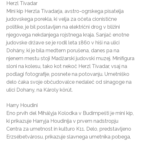
Herzl Tivadar
Mini kip Herzla Tivadarja, avstro-ogrskega pisatelja
judovskega porekla, ki velja za očeta cionistične
politike, je bil postavljen na električni drog v bližini
njegovega nekdanjega rojstnega kraja. Sanjač enotne
judovske države se je rodil leta 1860 v hiši na ulici
Dohány, ki je bila medtem porušena, danes pa na
njenem mestu stoji Madžarski judovski muzej. Minifigura
sloni na kolesu, tako kot nekoč Herzl Tivadar, vsaj na
podlagi fotografije, posnete na potovanju. Umetniško
delo čaka svoje občudovalce nedaleč od sinagoge na
ulici Dohany, na Károly körút.
Harry Houdini
Eno prvih del Mihályja Kolodka v Budimpešti je mini kip,
ki prikazuje Harryja Houdinija v prvem nadstropju
Centra za umetnost in kulturo K11. Delo, predstavljeno
Erzsébetvárosu, prikazuje slavnega umetnika pobega,