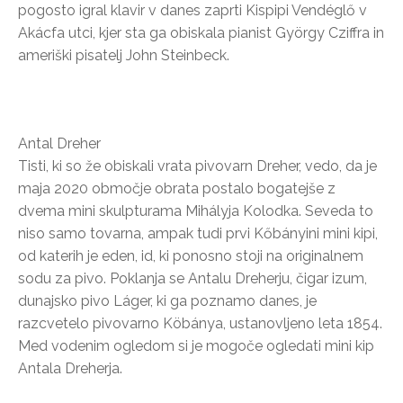
pogosto igral klavir v danes zaprti Kispipi Vendéglő v
Akácfa utci, kjer sta ga obiskala pianist György Cziffra in
ameriški pisatelj John Steinbeck.
Antal Dreher
Tisti, ki so že obiskali vrata pivovarn Dreher, vedo, da je
maja 2020 območje obrata postalo bogatejše z
dvema mini skulpturama Mihályja Kolodka. Seveda to
niso samo tovarna, ampak tudi prvi Kőbányini mini kipi,
od katerih je eden, id, ki ponosno stoji na originalnem
sodu za pivo. Poklanja se Antalu Dreherju, čigar izum,
dunajsko pivo Láger, ki ga poznamo danes, je
razcvetelo pivovarno Köbánya, ustanovljeno leta 1854.
Med vodenim ogledom si je mogoče ogledati mini kip
Antala Dreherja.