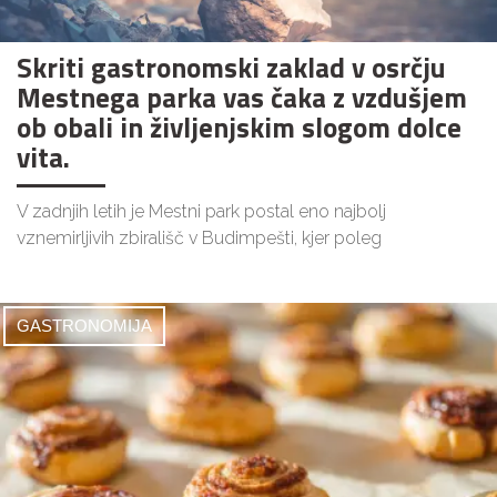
Skriti gastronomski zaklad v osrčju
Mestnega parka vas čaka z vzdušjem
ob obali in življenjskim slogom dolce
vita.
V zadnjih letih je Mestni park postal eno najbolj
vznemirljivih zbirališč v Budimpešti, kjer poleg
GASTRONOMIJA