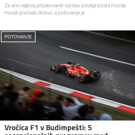
Za eno najbolj pričakovanih razstav poletja boste morda
morali prečkati državo, a potovanje je
POTOVANJE
Vročica F1 v Budimpešti: 5