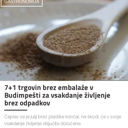
GASTRONOMIJA
7+1 trgovin brez embalaže v
Budimpešti za vsakdanje življenje
brez odpadkov
Čeprav se je julij brez plastike končal, ne škodi, če v svoje
vsakdanje življenje vključite določene