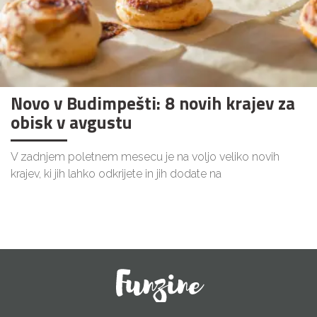
Novo v Budimpešti: 8 novih krajev za
obisk v avgustu
V zadnjem poletnem mesecu je na voljo veliko novih
krajev, ki jih lahko odkrijete in jih dodate na