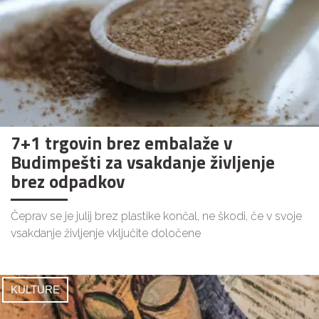
7+1 trgovin brez embalaže v
Budimpešti za vsakdanje življenje
brez odpadkov
Čeprav se je julij brez plastike končal, ne škodi, če v svoje
vsakdanje življenje vključite določene
KULTURE