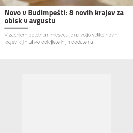
Novo v Budimpešti: 8 novih krajev za
obisk v avgustu
V zadnjem poletnem mesecu je na voljo veliko novih
krajev, ki jih lahko odkrijete in jih dodate na