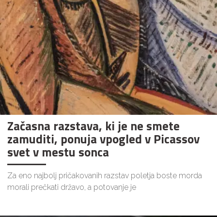
Začasna razstava, ki je ne smete
zamuditi, ponuja vpogled v Picassov
svet v mestu sonca
Za eno najbolj pričakovanih razstav poletja boste morda
morali prečkati državo, a potovanje je