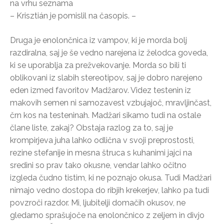
na vrhu seznama
– Krisztián je pomislil na časopis. –
Druga je enolončnica iz vampov, ki je morda bolj
razdiralna, saj je še vedno narejena iz želodca goveda,
ki se uporablja za prežvekovanje. Morda so bili ti
oblikovani iz slabih stereotipov, saj je dobro narejeno
eden izmed favoritov Madžarov. Videz testenin iz
makovih semen ni samozavest vzbujajoč, mravljinčast,
črn kos na testeninah. Madžari sikamo tudi na ostale
člane liste, zakaj? Obstaja razlog za to, saj je
krompirjeva juha lahko odlična v svoji preprostosti,
rezine stefanije in mesna štruca s kuhanimi jajci na
sredini so prav tako okusne, vendar lahko očitno
izgleda čudno tistim, ki ne poznajo okusa. Tudi Madžari
nimajo vedno dostopa do ribjih krekerjev, lahko pa tudi
povzroči razdor. Mi, ljubitelji domačih okusov, ne
gledamo sprašujoče na enolončnico z zeljem in divjo