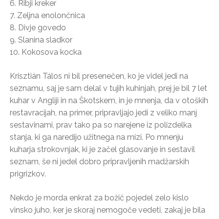
6. Ribji kreker
7. Zeljna enolončnica
8. Divje govedo
9. Slanina sladkor
10. Kokosova kocka
Krisztián Tálos ni bil presenečen, ko je videl jedi na
seznamu, saj je sam delal v tujih kuhinjah, prej je bil 7 let
kuhar v Angliji in na Škotskem, in je mnenja, da v otoških
restavracijah, na primer, pripravljajo jedi z veliko manj
sestavinami, prav tako pa so narejene iz polizdelka
stanja, ki ga naredijo užitnega na mizi. Po mnenju
kuharja strokovnjak, ki je začel glasovanje in sestavil
seznam, še ni jedel dobro pripravljenih madžarskih
prigrizkov.
Nekdo je morda enkrat za božič pojedel zelo kislo
vinsko juho, ker je skoraj nemogoče vedeti, zakaj je bila