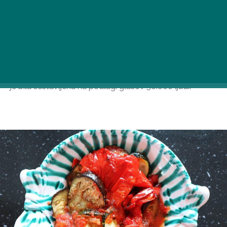
nerazumljivo, kako lahko nekdo zavrne na primer
sladkor iz slanine, ki velja za najbolj priljubljen božični
bonbon pri nas, a pomislimo, da tudi za polža
Francozov ne bi nujno skočili. Seznam je tako ali tako
subjektiven, odraža predvsem okuse sestavljavcev, ki
niso bili nujno izurjeni v madžarski kuhinji.Čudna lestvica
je bila sestavljena na podlagi glasov 50.000 ljudi.