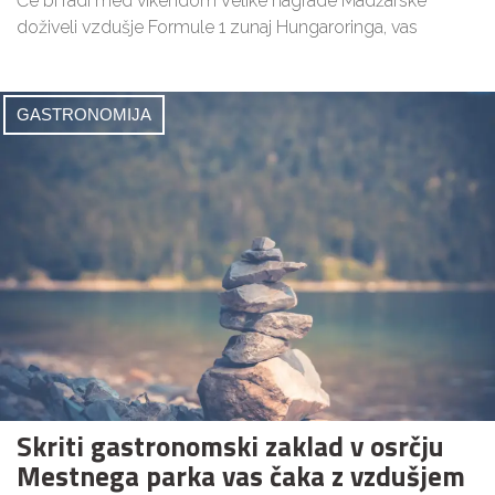
Če bi radi med vikendom Velike nagrade Madžarske
doživeli vzdušje Formule 1 zunaj Hungaroringa, vas
GASTRONOMIJA
Skriti gastronomski zaklad v osrčju
Mestnega parka vas čaka z vzdušjem