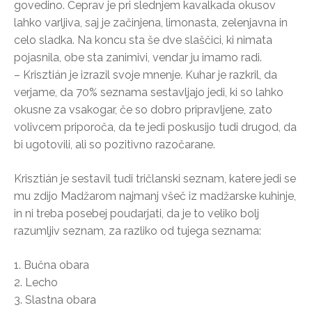
govedino. Čeprav je pri slednjem kavalkada okusov
lahko varljiva, saj je začinjena, limonasta, zelenjavna in
celo sladka. Na koncu sta še dve slaščici, ki nimata
pojasnila, obe sta zanimivi, vendar ju imamo radi.
– Krisztián je izrazil svoje mnenje. Kuhar je razkril, da
verjame, da 70% seznama sestavljajo jedi, ki so lahko
okusne za vsakogar, če so dobro pripravljene, zato
volivcem priporoča, da te jedi poskusijo tudi drugod, da
bi ugotovili, ali so pozitivno razočarane.
Krisztián je sestavil tudi tričlanski seznam, katere jedi se
mu zdijo Madžarom najmanj všeč iz madžarske kuhinje,
in ni treba posebej poudarjati, da je to veliko bolj
razumljiv seznam, za razliko od tujega seznama:
1. Bučna obara
2. Lecho
3. Slastna obara