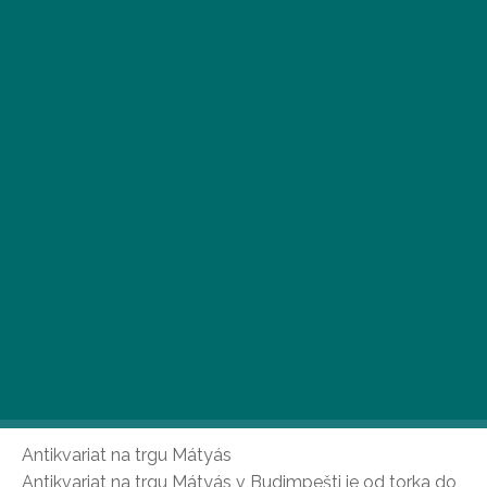
Ker so dnevi vse krajši, večeri pa vse hladnejši, je zdaj
pravi čas za jesensko večerno branje. Če iščete
naslednjo knjigo, vam bodo v prijetnih antikvariatih v
Budimpešti ponudili čudovito izbiro!
Antikvariat na trgu Mátyás
Antikvariat na trgu Mátyás v Budimpešti je od torka do