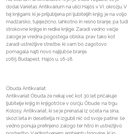
dodal Varietas Antikvárium na ulici Hajós v VI. okrožju. V
tej knjigarni, ki je priljubljena pri ljubiteljih knjig, je na voljo
madžarsko, tujejezično, lahkotno in resno branje, pa tudi
strokovne knjige in redke knjige. Zaradi vedno večje
zaloge je vredna pogostega obiska, prav tako kot
zaradi ustrežljive strežbe, ki vam bo zagotovo
pomagala najti novo najljubše branje.
1065 Budapest, Hajós u. 16-18.
Óbuda Antikvariat
Antikvariat Óbuda že nekaj več kot 30 let pričakuje
ljubitelje knjig in knjigotržce v osrčju Óbude, na trgu
Kolosy. Antikvariat, ki se je prenašal iz očeta na sina,
skozi leta in desetletja ni izgubil nič od svoje patine: še
vedno ponuja prefinjeno zalogo ter hitro in ustrežljivo
postrežbo. V edinstvenem ambientu trgovine, ki jo