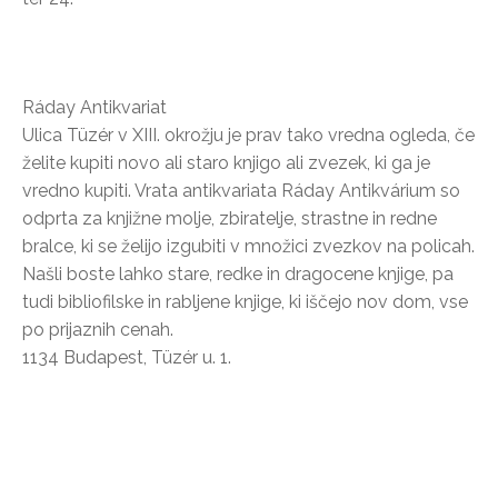
Ráday Antikvariat
Ulica Tüzér v XIII. okrožju je prav tako vredna ogleda, če
želite kupiti novo ali staro knjigo ali zvezek, ki ga je
vredno kupiti. Vrata antikvariata Ráday Antikvárium so
odprta za knjižne molje, zbiratelje, strastne in redne
bralce, ki se želijo izgubiti v množici zvezkov na policah.
Našli boste lahko stare, redke in dragocene knjige, pa
tudi bibliofilske in rabljene knjige, ki iščejo nov dom, vse
po prijaznih cenah.
1134 Budapest, Tüzér u. 1.