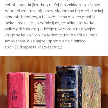
sobote pravi knjižni dragulj. Knjižna zakladnica s široko
odprtimi vrati in vabljivim pogledom na trg meri le nekaj
kvadratnih metrov, a tako kot se na majhen prostor
lahko umesti veliko dobrih ljudi, se lahko tudi veliko,
veliko odličnih knjig, ki iščejo nov dom. V najnovejšo
knjigo se lahko 6 dni na teden zaljubite v fotelju tega
antikvariata, ki še najbolj spominja na čitalnico.
1084 Budimpešta, Mátyás tér 17.