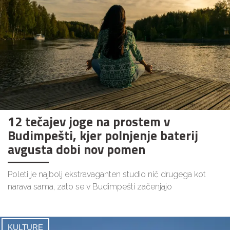
12 tečajev joge na prostem v
Budimpešti, kjer polnjenje baterij
avgusta dobi nov pomen
Poleti je najbolj ekstravaganten studio nič drugega kot
narava sama, zato se v Budimpešti začenjajo
KULTURE