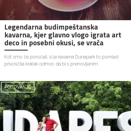
Legendarna budimpeštanska
kavarna, kjer glavno vlogo igrata art
deco in posebni okusi, se vrača
Kot smo že poročali, si je kavarna Dunapark to pomlad
privoščila kratek odmor, da bi s prenovljenim
POTOVANJE