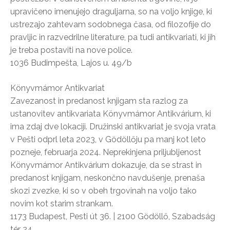
upravičeno imenujejo draguljarna, so na voljo knjige, ki
ustrezajo zahtevam sodobnega časa, od filozofije do
pravljic in razvedrilne literature, pa tudi antikvariati, ki jih
je treba postaviti na nove police.
1036 Budimpešta, Lajos u. 49/b
Könyvmámor Antikvariat
Zavezanost in predanost knjigam sta razlog za
ustanovitev antikvariata Könyvmámor Antikvárium, ki
ima zdaj dve lokaciji. Družinski antikvariat je svoja vrata
v Pešti odprl leta 2023, v Gödöllőju pa manj kot leto
pozneje, februarja 2024. Neprekinjena priljubljenost
Könyvmámor Antikvárium dokazuje, da se strast in
predanost knjigam, neskončno navdušenje, prenaša
skozi zvezke, ki so v obeh trgovinah na voljo tako
novim kot starim strankam.
1173 Budapest, Pesti út 36. | 2100 Gödöllő, Szabadság
tér 24.