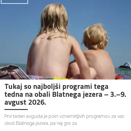
Tukaj so najboljši programi tega
tedna na obali Blatnega jezera – 3.–9.
avgust 2026.
Prvi teden avgusta je poln vznemirljivih programov za vas
okoli Blatnega jezera, pa naj gre za