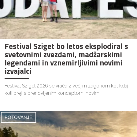
Festival Sziget bo letos eksplodiral s
svetovnimi zvezdami, madžarskimi
legendami in vznemirljivimi novimi
izvajalci
Festival Sziget 2026 se vrača z večjim zagonom kot kdaj
koli prej: s prenovljenim konceptom, novimi
POTOVANJE