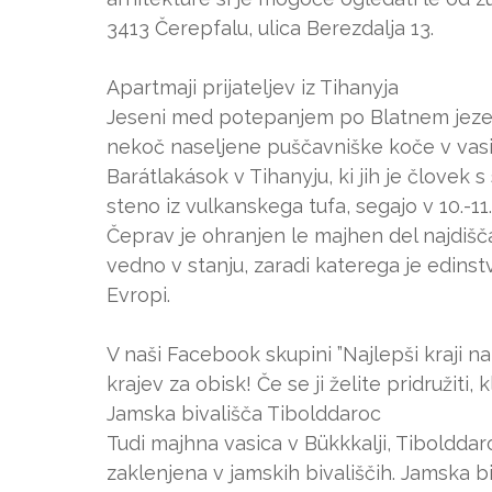
3413 Čerepfalu, ulica Berezdalja 13.
Apartmaji prijateljev iz Tihanyja
Jeseni med potepanjem po Blatnem jezeru
nekoč naseljene puščavniške koče v vasi
Barátlakások v Tihanyju, ki jih je človek 
steno iz vulkanskega tufa, segajo v 10.-11.
Čeprav je ohranjen le majhen del najdišč
vedno v stanju, zaradi katerega je edins
Evropi.
V naši Facebook skupini ”Najlepši kraji 
krajev za obisk! Če se ji želite pridružiti, 
Jamska bivališča Tibolddaroc
Tudi majhna vasica v Bükkkalji, Tibolddar
zaklenjena v jamskih bivališčih. Jamska biv