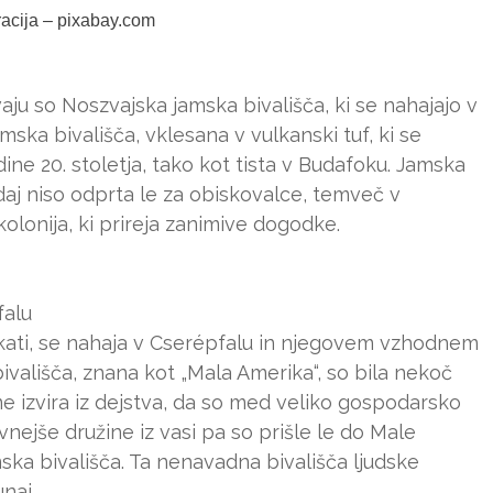
tracija – pixabay.com
ju so Noszvajska jamska bivališča, ki se nahajajo v
ska bivališča, vklesana v vulkanski tuf, ki se
ine 20. stoletja, tako kot tista v Budafoku. Jamska
zdaj niso odprta le za obiskovalce, temveč v
olonija, ki prireja zanimive dogodke.
falu
iskati, se nahaja v Cserépfalu in njegovem vzhodnem
ivališča, znana kot „Mala Amerika“, so bila nekoč
me izvira iz dejstva, da so med veliko gospodarsko
evnejše družine iz vasi pa so prišle le do Male
mska bivališča. Ta nenavadna bivališča ljudske
naj.