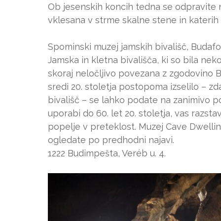
Ob jesenskih koncih tedna se odpravite na
vklesana v strme skalne stene in katerih 
Spominski muzej jamskih bivališč, Budaf
Jamska in kletna bivališča, ki so bila nek
skoraj neločljivo povezana z zgodovino Bu
sredi 20. stoletja postopoma izselilo – z
bivališč – se lahko podate na zanimivo po
uporabi do 60. let 20. stoletja, vas razst
popelje v preteklost. Muzej Cave Dwellin
ogledate po predhodni najavi.
1222 Budimpešta, Veréb u. 4.