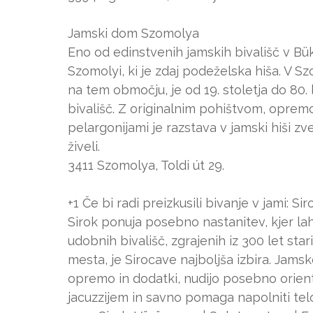
Jamski dom Szomolya
Eno od edinstvenih jamskih bivališč v Bükkk
Szomolyi, ki je zdaj podeželska hiša. V Sz
na tem območju, je od 19. stoletja do 80. 
bivališč. Z originalnim pohištvom, oprem
pelargonijami je razstava v jamski hiši zve
živeli.
3411 Szomolya, Toldi út 29.
+1 Če bi radi preizkusili bivanje v jami: Si
Sirok ponuja posebno nastanitev, kjer la
udobnih bivališč, zgrajenih iz 300 let star
mesta, je Sirocave najboljša izbira. Jamsk
opremo in dodatki, nudijo posebno orien
jacuzzijem in savno pomaga napolniti telo