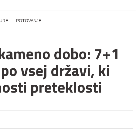
URE
POTOVANJE
 kameno dobo: 7+1
po vsej državi, ki
nosti preteklosti