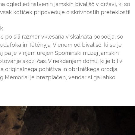
 ogled edinstvenih jamskih bivališč v državi, ki so
vsak kotiček pripoveduje o skrivnostih preteklosti!
ok
oč po sili razmer vklesana v skalnata pobočja, so
dafoka in Tétényja. V enem od bivališč, ki se je
daj pa je v njem urejen Spominski muzej jamskih
tovanje skozi čas. V nekdanjem domu, ki je bil v
ava originalnega pohištva in obrtniškega orodja
g Memorial je brezplačen, vendar si ga lahko