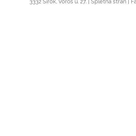
3332 Sirok, Vörös u. 27. | Spletna stran |