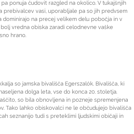
 pa ponuja čudovit razgled na okolico. V tukajšnjih
ca prebivalcev vasi, uporabljale pa so jih predvsem
 dominirajo na precej velikem delu pobočja in v
e bolj vredna obiska zaradi celodnevne vaške
usno hrano.
alja so jamska bivališča Egerszalók. Bivališča, ki
la naseljena dolga leta, vse do konca 20. stoletja.
zaščito, so bila obnovljena in pozneje spremenjena
v. Tako lahko obiskovalci ne le občudujejo bivališča
ah seznanijo tudi s preteklimi ljudskimi običaji in