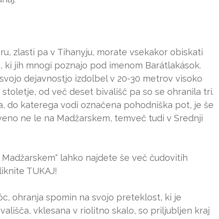
, zlasti pa v Tihanyju, morate vsekakor obiskati
, ki jih mnogi poznajo pod imenom Barátlakások.
s svojo dejavnostjo izdolbel v 20-30 metrov visoko
 stoletje, od več deset bivališč pa so se ohranila tri.
a, do katerega vodi označena pohodniška pot, je še
tveno ne le na Madžarskem, temveč tudi v Srednji
na Madžarskem“ lahko najdete še več čudovitih
kliknite TUKAJ!
óc, ohranja spomin na svojo preteklost, ki je
ališča, vklesana v riolitno skalo, so priljubljen kraj