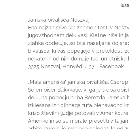
ilus
Jamska bivališča Noszvaj
Ena najzanimivejših znamenitosti v Noszva
jugovzhodnem delu vasi. Kletne hiše in jam
zlahka obdeluje, so bila naseljena do sred
bivališča, ki vas popeljejo v preteklost, 
nekaterih od njih domuje tudi umetniška k
3325 Noszvaj, Honvéd u. 37. | Facebook
„Mala ameriška“ jamska bivališča, Cserép
Še en biser Bükkkalje, ki ga je treba ob
delu, na pobočju hriba Berezda. Jamska b
izklesana iz riolitnega tufa. Nenavadno i
krizo številni ljudje potovali v Ameriko, r
Amerike in so se morale preseliti v ta ja
arhitekture si je mogoče ogledati le od zu