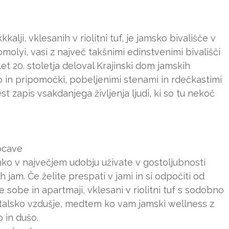
alji, vklesanih v riolitni tuf, je jamsko bivališče v
omolyi, vasi z največ takšnimi edinstvenimi bivališči
let 20. stoletja deloval Krajinski dom jamskih
o in pripomočki, pobeljenimi stenami in rdečkastimi
st zapis vsakdanjega življenja ljudi, ki so tu nekoč
rocave
hko v največjem udobju uživate v gostoljubnosti
ih jam. Če želite prespati v jami in si odpočiti od
e sobe in apartmaji, vklesani v riolitni tuf s sodobno
talsko vzdušje, medtem ko vam jamski wellness z
 in dušo.