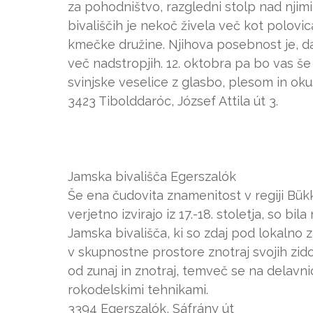
za pohodništvo, razgledni stolp nad njimi
bivališčih je nekoč živela več kot polovi
kmečke družine. Njihova posebnost je, da
več nadstropjih. 12. oktobra pa bo vas š
svinjske veselice z glasbo, plesom in ok
3423 Tibolddaróc, József Attila út 3.
Jamska bivališča Egerszalók
Še ena čudovita znamenitost v regiji Bükkk
verjetno izvirajo iz 17.-18. stoletja, so bi
Jamska bivališča, ki so zdaj pod lokalno 
v skupnostne prostore znotraj svojih zido
od zunaj in znotraj, temveč se na delavnic
rokodelskimi tehnikami.
3394 Egerszalók, Sáfrány út