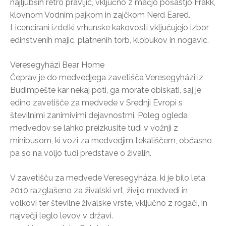
najljubših retro pravljic, vključno z mačjo pošastjo Frakk,
klovnom Vodnim pajkom in zajčkom Nerd Eared.
Licencirani izdelki vrhunske kakovosti vključujejo izbor
edinstvenih majic, platnenih torb, klobukov in nogavic.
Veresegyházi Bear Home
Čeprav je do medvedjega zavetišča Veresegyházi iz
Budimpešte kar nekaj poti, ga morate obiskati, saj je
edino zavetišče za medvede v Srednji Evropi s
številnimi zanimivimi dejavnostmi. Poleg ogleda
medvedov se lahko preizkusite tudi v vožnji z
minibusom, ki vozi za medvedjim tekališčem, občasno
pa so na voljo tudi predstave o živalih.
V zavetišču za medvede Veresegyháza, ki je bilo leta
2010 razglašeno za živalski vrt, živijo medvedi in
volkovi ter številne živalske vrste, vključno z rogači, in
največji leglo levov v državi.