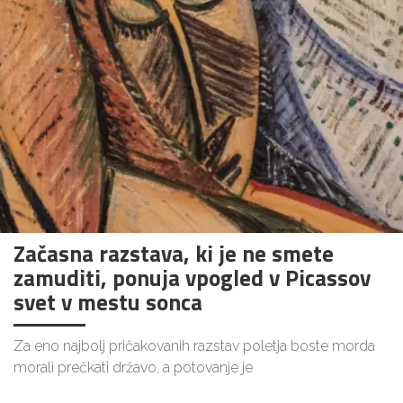
Začasna razstava, ki je ne smete
zamuditi, ponuja vpogled v Picassov
svet v mestu sonca
Za eno najbolj pričakovanih razstav poletja boste morda
morali prečkati državo, a potovanje je