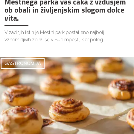
Mestnega parka vas čaka z vzdušjem
ob obali in življenjskim slogom dolce
vita.
V zadnjih letih je Mestni park postal eno najbolj
vznemirljivih zbirališč v Budimpešti, kjer poleg
GASTRONOMIJA