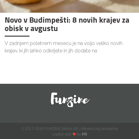
Novo v Budimpešti: 8 novih krajev za
obisk v avgustu
V zadnjem poletnem mesecu je na voljo veliko novih
krajev, ki jih lahko odkrijete in jih dodate na
© 2017-2018 FUNZINE Média Kft. | Minden jog fenntartva
crafted with
by
PR