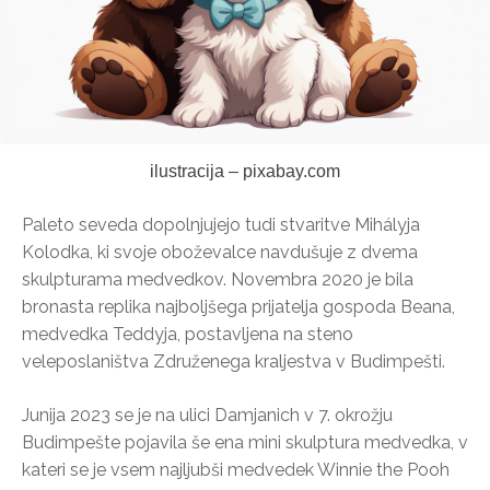
ilustracija – pixabay.com
Paleto seveda dopolnjujejo tudi stvaritve Mihályja
Kolodka, ki svoje oboževalce navdušuje z dvema
skulpturama medvedkov. Novembra 2020 je bila
bronasta replika najboljšega prijatelja gospoda Beana,
medvedka Teddyja, postavljena na steno
veleposlaništva Združenega kraljestva v Budimpešti.
Junija 2023 se je na ulici Damjanich v 7. okrožju
Budimpešte pojavila še ena mini skulptura medvedka, v
kateri se je vsem najljubši medvedek Winnie the Pooh