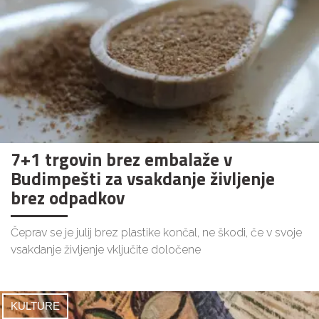
7+1 trgovin brez embalaže v
Budimpešti za vsakdanje življenje
brez odpadkov
Čeprav se je julij brez plastike končal, ne škodi, če v svoje
vsakdanje življenje vključite določene
KULTURE