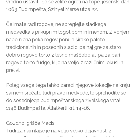
vredno ustaviti, če se želite ogreti na topel jesenski dan.
1063 Budimpešta, Szinyei Merse utca 22.
Če imate radi rogove, ne spreglejte sladkega
medvedka s prikupnim logotipom in imenom. Z vonjem
napolnjena peka rogov ponuja široko paleto
tradicionalnih in posebnih sladic, pa naj gre za staro
dobro rogovo torto z lesno maščobo ali pa za pari
rogovo torto fudge, ki je na voljo z različnimi okusi in
prelivi.
Poleg vsega tega lahko zaradi njegove lokacije na kraju
samem srečate tudi prave medvede, le sprehodite se
do sosednjega budimpeštanskega živalskega vrta!
1146 Budimpešta, Állatkerti krt. 14-16.
Gozdno igrišče Macis
Tudi za najmlajše je na voljo veliko dejavnosti z