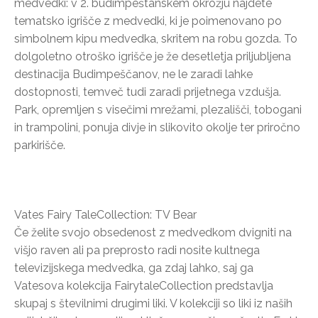
medvedki: v 2. budimpeštanskem okrožju najdete
tematsko igrišče z medvedki, ki je poimenovano po
simbolnem kipu medvedka, skritem na robu gozda. To
dolgoletno otroško igrišče je že desetletja priljubljena
destinacija Budimpeščanov, ne le zaradi lahke
dostopnosti, temveč tudi zaradi prijetnega vzdušja.
Park, opremljen s visečimi mrežami, plezališči, tobogani
in trampolini, ponuja divje in slikovito okolje ter priročno
parkirišče.
Vates Fairy TaleCollection: TV Bear
Če želite svojo obsedenost z medvedkom dvigniti na
višjo raven ali pa preprosto radi nosite kultnega
televizijskega medvedka, ga zdaj lahko, saj ga
Vatesova kolekcija FairytaleCollection predstavlja
skupaj s številnimi drugimi liki. V kolekciji so liki iz naših