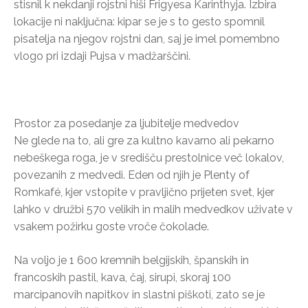
stisnil k nekdanji rojstni hiši Frigyesa Karinthyja. Izbira
lokacije ni naključna: kipar se je s to gesto spomnil
pisatelja na njegov rojstni dan, saj je imel pomembno
vlogo pri izdaji Pujsa v madžarščini.
Prostor za posedanje za ljubitelje medvedov
Ne glede na to, ali gre za kultno kavarno ali pekarno
nebeškega roga, je v središču prestolnice več lokalov,
povezanih z medvedi. Eden od njih je Plenty of
Romkafé, kjer vstopite v pravljično prijeten svet, kjer
lahko v družbi 570 velikih in malih medvedkov uživate v
vsakem požirku goste vroče čokolade.
Na voljo je 1 600 kremnih belgijskih, španskih in
francoskih pastil, kava, čaj, sirupi, skoraj 100
marcipanovih napitkov in slastni piškoti, zato se je