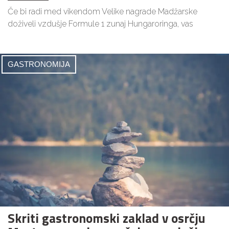
Če bi radi med vikendom Velike nagrade Madžarske
doživeli vzdušje Formule 1 zunaj Hungaroringa, vas
GASTRONOMIJA
Skriti gastronomski zaklad v osrčju