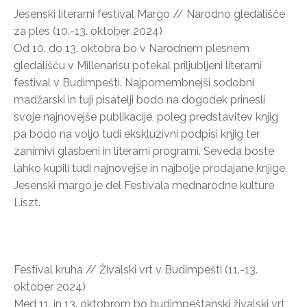
Jesenski literarni festival Margo // Narodno gledališče
za ples (10.-13. oktober 2024)
Od 10. do 13. oktobra bo v Narodnem plesnem
gledališču v Millenárisu potekal priljubljeni literarni
festival v Budimpešti. Najpomembnejši sodobni
madžarski in tuji pisatelji bodo na dogodek prinesli
svoje najnovejše publikacije, poleg predstavitev knjig
pa bodo na voljo tudi ekskluzivni podpisi knjig ter
zanimivi glasbeni in literarni programi. Seveda boste
lahko kupili tudi najnovejše in najbolje prodajane knjige.
Jesenski margo je del Festivala mednarodne kulture
Liszt.
Festival kruha // Živalski vrt v Budimpešti (11.-13.
oktober 2024)
Med 11. in 13. oktobrom bo budimpeštanski živalski vrt