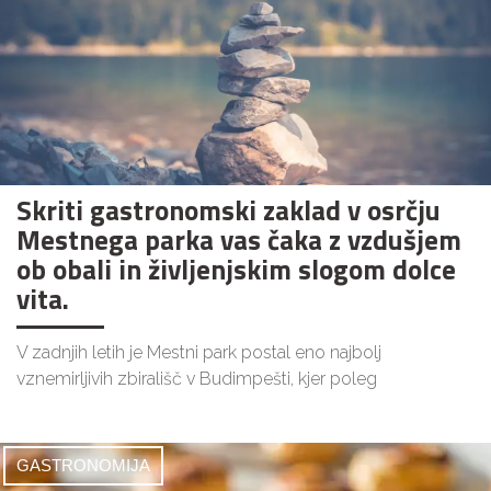
Skriti gastronomski zaklad v osrčju
Mestnega parka vas čaka z vzdušjem
ob obali in življenjskim slogom dolce
vita.
V zadnjih letih je Mestni park postal eno najbolj
vznemirljivih zbirališč v Budimpešti, kjer poleg
GASTRONOMIJA