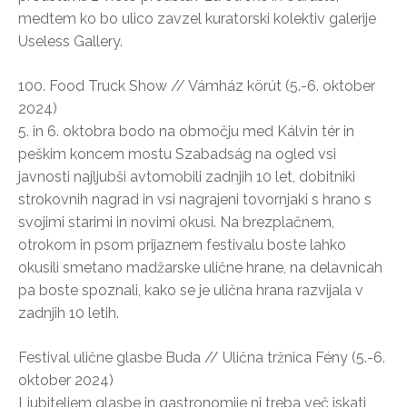
medtem ko bo ulico zavzel kuratorski kolektiv galerije
Useless Gallery.
100. Food Truck Show // Vámház körút (5.-6. oktober
2024)
5. in 6. oktobra bodo na območju med Kálvin tér in
peškim koncem mostu Szabadság na ogled vsi
javnosti najljubši avtomobili zadnjih 10 let, dobitniki
strokovnih nagrad in vsi nagrajeni tovornjaki s hrano s
svojimi starimi in novimi okusi. Na brezplačnem,
otrokom in psom prijaznem festivalu boste lahko
okusili smetano madžarske ulične hrane, na delavnicah
pa boste spoznali, kako se je ulična hrana razvijala v
zadnjih 10 letih.
Festival ulične glasbe Buda // Ulična tržnica Fény (5.-6.
oktober 2024)
Ljubiteljem glasbe in gastronomije ni treba več iskati