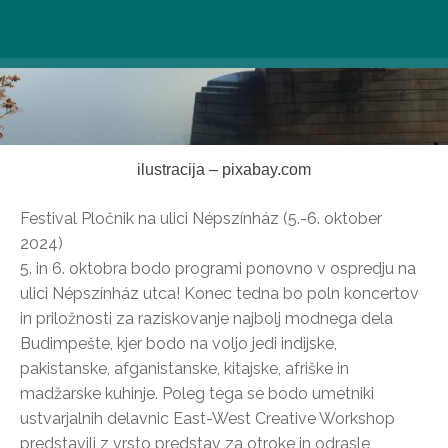
ilustracija – pixabay.com
Festival Pločnik na ulici Népszínház (5.-6. oktober
2024)
5. in 6. oktobra bodo programi ponovno v ospredju na
ulici Népszínház utca! Konec tedna bo poln koncertov
in priložnosti za raziskovanje najbolj modnega dela
Budimpešte, kjer bodo na voljo jedi indijske,
pakistanske, afganistanske, kitajske, afriške in
madžarske kuhinje. Poleg tega se bodo umetniki
ustvarjalnih delavnic East-West Creative Workshop
predstavili z vrsto predstav za otroke in odrasle,