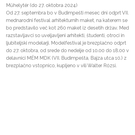
Műhelytér (do 27. oktobra 2024)
Od 27. septembra bo v Budimpešti mesec dni odprt VII.
mednarodni festival arhitekturnih maket, na katerem se
bo predstavilo več kot 260 maket iz desetih držav. Med
razstavljavci so uveljavljeni arhitekti, študenti, otroci in
ljubiteljski modelarji. Modelfestival je brezplačno odprt
do 27. oktobra, od srede do nedelje od 10.00 do 18.00 v
delavnici MÉM MDK (VII. Budimpešta, Bajza utca 10.) z
brezplačno vstopnico, kupljeno v vili Walter Rózsi.