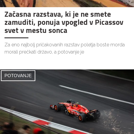
Začasna razstava, ki je ne smete
zamuditi, ponuja vpogled v Picassov
svet v mestu sonca
Za eno najbolj pričakovanih razstav poletja boste morda
morali prečkati državo, a potovanje je
POTOVANJE