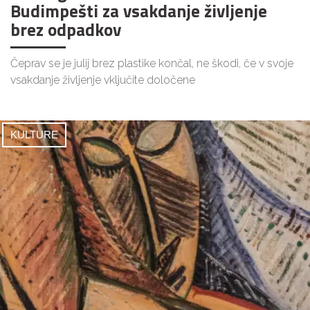
Budimpešti za vsakdanje življenje
brez odpadkov
Čeprav se je julij brez plastike končal, ne škodi, če v svoje
vsakdanje življenje vključite določene
KULTURE