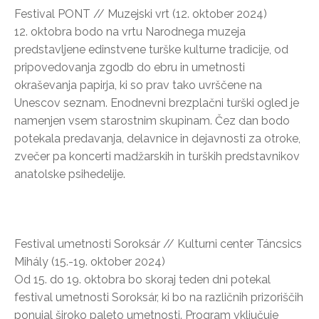
Festival PONT // Muzejski vrt (12. oktober 2024)
12. oktobra bodo na vrtu Narodnega muzeja
predstavljene edinstvene turške kulturne tradicije, od
pripovedovanja zgodb do ebru in umetnosti
okraševanja papirja, ki so prav tako uvrščene na
Unescov seznam. Enodnevni brezplačni turški ogled je
namenjen vsem starostnim skupinam. Čez dan bodo
potekala predavanja, delavnice in dejavnosti za otroke,
zvečer pa koncerti madžarskih in turških predstavnikov
anatolske psihedelije.
Festival umetnosti Soroksár // Kulturni center Táncsics
Mihály (15.-19. oktober 2024)
Od 15. do 19. oktobra bo skoraj teden dni potekal
festival umetnosti Soroksár, ki bo na različnih prizoriščih
ponujal široko paleto umetnosti. Program vključuje