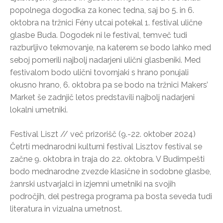
popolnega dogodka za konec tedna, saj bo 5. in 6.
oktobra na tržnici Fény utcai potekal 1. festival ulične
glasbe Buda. Dogodek ni le festival, temveč tudi
razburljivo tekmovanje, na katerem se bodo lahko med
seboj pomerili najbolj nadarjeni ulični glasbeniki. Med
festivalom bodo ulični tovornjaki s hrano ponujali
okusno hrano, 6. oktobra pa se bodo na tržnici Makers’
Market še zadnjič letos predstavili najbolj nadarjeni
lokalni umetniki.
Festival Liszt // več prizorišč (9.-22. oktober 2024)
Četrti mednarodni kulturni festival Lisztov festival se
začne 9. oktobra in traja do 22. oktobra. V Budimpešti
bodo mednarodne zvezde klasične in sodobne glasbe,
žanrski ustvarjalci in izjemni umetniki na svojih
področjih, del pestrega programa pa bosta seveda tudi
literatura in vizualna umetnost.