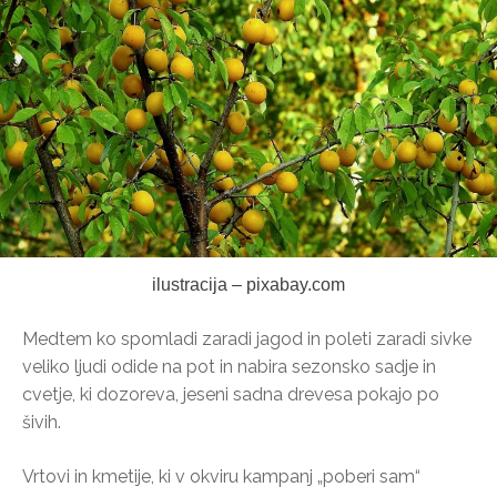
ilustracija – pixabay.com
Medtem ko spomladi zaradi jagod in poleti zaradi sivke
veliko ljudi odide na pot in nabira sezonsko sadje in
cvetje, ki dozoreva, jeseni sadna drevesa pokajo po
šivih.
Vrtovi in kmetije, ki v okviru kampanj „poberi sam“