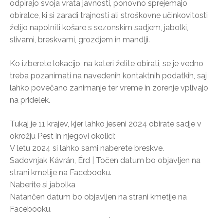
odpirajo svoja vrata javnosti, ponovno sprejemajo
obiralce, ki si zaradi trajnosti ali stroškovne učinkovitosti
želijo napolniti košare s sezonskim sadjem, jabolki,
slivami, breskvami, grozdjem in mandlji.
Ko izberete lokacijo, na kateri želite obirati, se je vedno
treba pozanimati na navedenih kontaktnih podatkih, saj
lahko povečano zanimanje ter vreme in zorenje vplivajo
na pridelek.
Tukaj je 11 krajev, kjer lahko jeseni 2024 obirate sadje v
okrožju Pest in njegovi okolici:
V letu 2024 si lahko sami naberete breskve.
Sadovnjak Kávrán, Érd | Točen datum bo objavljen na
strani kmetije na Facebooku.
Naberite si jabolka
Natančen datum bo objavljen na strani kmetije na
Facebooku.