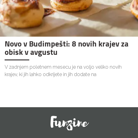
Novo v Budimpešti: 8 novih krajev za
obisk v avgustu
V zadnjem poletnem mesecu je na voljo veliko novih
krajev, ki jih lahko odkrijete in jih dodate na