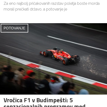
Za eno najbolj pričakovanih razstav poletja boste morda
morali prečkati državo, a potovanje je
POTOVANJE
Vročica F1 v Budimpešti: 5
senzacionalnih programov med