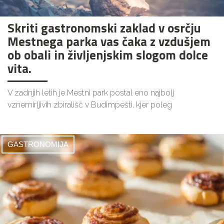
Skriti gastronomski zaklad v osrčju
Mestnega parka vas čaka z vzdušjem
ob obali in življenjskim slogom dolce
vita.
V zadnjih letih je Mestni park postal eno najbolj
vznemirljivih zbirališč v Budimpešti, kjer poleg
GASTRONOMIJA