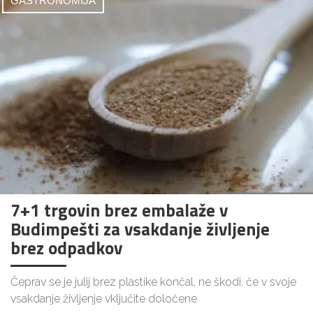
GASTRONOMIJA
7+1 trgovin brez embalaže v
Budimpešti za vsakdanje življenje
brez odpadkov
Čeprav se je julij brez plastike končal, ne škodi, če v svoje
vsakdanje življenje vključite določene