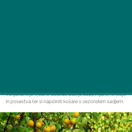
V čarobni sezoni trgatve z vsemi okusi, barvami in
vonjavami je vredno obiskati bližnje sadovnjake, kmetije
in posestva ter si napolniti košare s sezonskim sadjem.