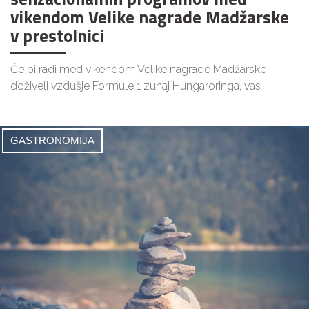
vikendom Velike nagrade Madžarske
v prestolnici
Če bi radi med vikendom Velike nagrade Madžarske
doživeli vzdušje Formule 1 zunaj Hungaroringa, vas
GASTRONOMIJA