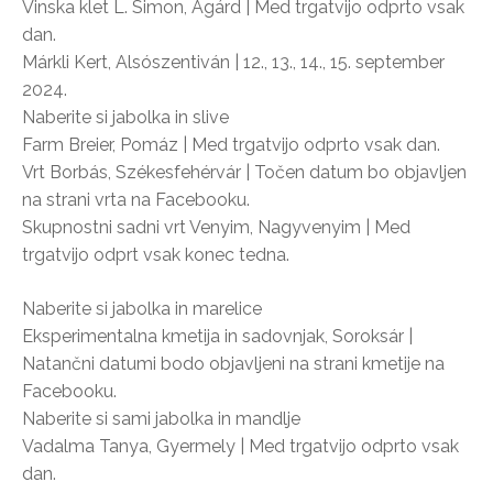
Vinska klet L. Simon, Agárd | Med trgatvijo odprto vsak
dan.
Márkli Kert, Alsószentiván | 12., 13., 14., 15. september
2024.
Naberite si jabolka in slive
Farm Breier, Pomáz | Med trgatvijo odprto vsak dan.
Vrt Borbás, Székesfehérvár | Točen datum bo objavljen
na strani vrta na Facebooku.
Skupnostni sadni vrt Venyim, Nagyvenyim | Med
trgatvijo odprt vsak konec tedna.
Naberite si jabolka in marelice
Eksperimentalna kmetija in sadovnjak, Soroksár |
Natančni datumi bodo objavljeni na strani kmetije na
Facebooku.
Naberite si sami jabolka in mandlje
Vadalma Tanya, Gyermely | Med trgatvijo odprto vsak
dan.