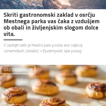
Skriti gastronomski zaklad v osrčju
Mestnega parka vas čaka z vzdušjem
ob obali in življenjskim slogom dolce
vita.
V zadnjih letih je Mestni park postal eno najbolj
vznemirljivih zbirališč v Budimpešti, kjer poleg
GASTRONOMIJA