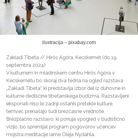
ilustracija – pixabay.com
Zakladi Tibeta // Hírös Agóra, Kecskemét (do 19.
septembra 2024)
V kulturnem in mladinskem centru Hírös Agóra v
Kecskemétu bo skoraj dva tedna na ogled razstava
„Zakladi Tibeta“, ki predstavlja izbor del iz duhovne in
kulturne dediščine tibetanskega budizma. Razstavljeni
eksponati niso le zadnji ostanki pretekle kulture,
temveč prenašajo tudi brezčasne vrednote.
Brezplačno razstavo, ki ponuja vpogled v budistično
vizijo, bo spremljal program pogovorov učencev
mojstra meditacije lame Oleja Nydahla.