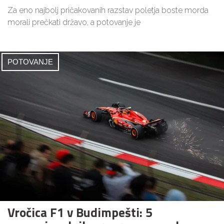
Za eno najbolj pričakovanih razstav poletja boste morda
morali prečkati državo, a potovanje je
POTOVANJE
Vročica F1 v Budimpešti: 5