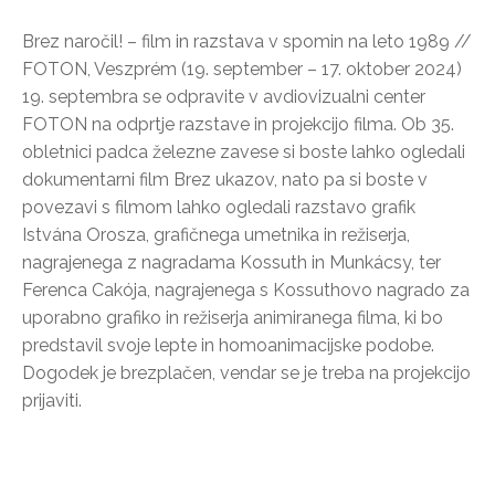
Brez naročil! – film in razstava v spomin na leto 1989 //
FOTON, Veszprém (19. september – 17. oktober 2024)
19. septembra se odpravite v avdiovizualni center
FOTON na odprtje razstave in projekcijo filma. Ob 35.
obletnici padca železne zavese si boste lahko ogledali
dokumentarni film Brez ukazov, nato pa si boste v
povezavi s filmom lahko ogledali razstavo grafik
Istvána Orosza, grafičnega umetnika in režiserja,
nagrajenega z nagradama Kossuth in Munkácsy, ter
Ferenca Cakója, nagrajenega s Kossuthovo nagrado za
uporabno grafiko in režiserja animiranega filma, ki bo
predstavil svoje lepte in homoanimacijske podobe.
Dogodek je brezplačen, vendar se je treba na projekcijo
prijaviti.