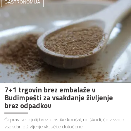
GASTRONOMIJA
7+1 trgovin brez embalaže v
Budimpešti za vsakdanje življenje
brez odpadkov
Čeprav se je julij brez plastike končal, ne škodi, če v svoje
vsakdanje življenje vključite določene