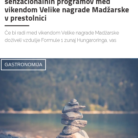
senzacionalnih programov med
vikendom Velike nagrade Madžarske
v prestolnici
Če bi radi med vikendom Velike nagrade Madžarske
doživeli vzdušje Formule 1 zunaj Hungaroringa, vas
GASTRONOMIJA