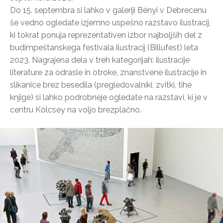
Do 15. septembra si lahko v galeriji Bényi v Debrecenu
še vedno ogledate izjemno uspešno razstavo ilustracij,
ki tokrat ponuja reprezentativen izbor najboljših del z
budimpeštanskega festivala ilustracij (Billufest) leta
2023. Nagrajena dela v treh kategorijah: ilustracije
literature za odrasle in otroke, znanstvene ilustracije in
slikanice brez besedila (pregledovalniki, zvitki, tihe
knjige) si lahko podrobneje ogledate na razstavi, ki je v
centru Kölcsey na voljo brezplačno.