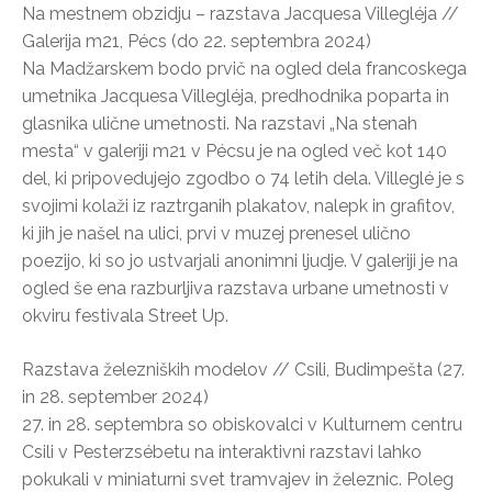
Na mestnem obzidju – razstava Jacquesa Villegléja //
Galerija m21, Pécs (do 22. septembra 2024)
Na Madžarskem bodo prvič na ogled dela francoskega
umetnika Jacquesa Villegléja, predhodnika poparta in
glasnika ulične umetnosti. Na razstavi „Na stenah
mesta“ v galeriji m21 v Pécsu je na ogled več kot 140
del, ki pripovedujejo zgodbo o 74 letih dela. Villeglé je s
svojimi kolaži iz raztrganih plakatov, nalepk in grafitov,
ki jih je našel na ulici, prvi v muzej prenesel ulično
poezijo, ki so jo ustvarjali anonimni ljudje. V galeriji je na
ogled še ena razburljiva razstava urbane umetnosti v
okviru festivala Street Up.
Razstava železniških modelov // Csili, Budimpešta (27.
in 28. september 2024)
27. in 28. septembra so obiskovalci v Kulturnem centru
Csili v Pesterzsébetu na interaktivni razstavi lahko
pokukali v miniaturni svet tramvajev in železnic. Poleg