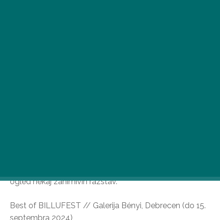
Obet jeseni prinaša željo po počasnejših dejavnostih, ki
jo lahko zadovoljite z obiskom ene ali dveh raznolikih
razstav! Od Debrecena do Pécsa – po vsej državi je na
ogled nekaj zanimivih razstav.
Best of BILLUFEST // Galerija Bényi, Debrecen (do 15.
septembra 2024)