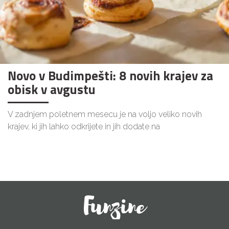
Novo v Budimpešti: 8 novih krajev za
obisk v avgustu
V zadnjem poletnem mesecu je na voljo veliko novih
krajev, ki jih lahko odkrijete in jih dodate na