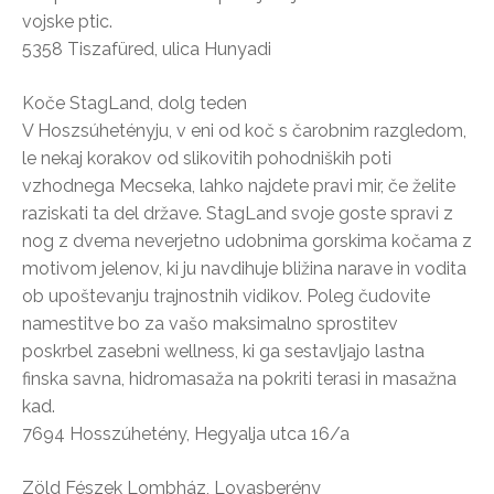
vojske ptic.
5358 Tiszafüred, ulica Hunyadi
Koče StagLand, dolg teden
V Hoszsúhetényju, v eni od koč s čarobnim razgledom,
le nekaj korakov od slikovitih pohodniških poti
vzhodnega Mecseka, lahko najdete pravi mir, če želite
raziskati ta del države. StagLand svoje goste spravi z
nog z dvema neverjetno udobnima gorskima kočama z
motivom jelenov, ki ju navdihuje bližina narave in vodita
ob upoštevanju trajnostnih vidikov. Poleg čudovite
namestitve bo za vašo maksimalno sprostitev
poskrbel zasebni wellness, ki ga sestavljajo lastna
finska savna, hidromasaža na pokriti terasi in masažna
kad.
7694 Hosszúhetény, Hegyalja utca 16/a
Zöld Fészek Lombház, Lovasberény