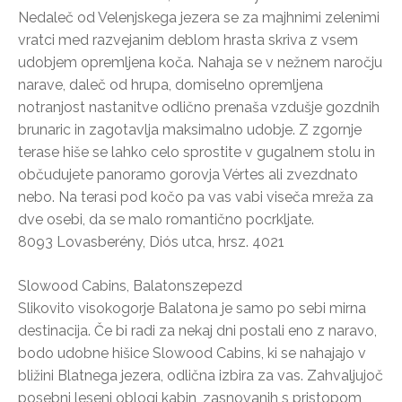
Nedaleč od Velenjskega jezera se za majhnimi zelenimi
vratci med razvejanim deblom hrasta skriva z vsem
udobjem opremljena koča. Nahaja se v nežnem naročju
narave, daleč od hrupa, domiselno opremljena
notranjost nastanitve odlično prenaša vzdušje gozdnih
brunaric in zagotavlja maksimalno udobje. Z zgornje
terase hiše se lahko celo sprostite v gugalnem stolu in
občudujete panoramo gorovja Vértes ali zvezdnato
nebo. Na terasi pod kočo pa vas vabi viseča mreža za
dve osebi, da se malo romantično pocrkljate.
8093 Lovasberény, Diós utca, hrsz. 4021
Slowood Cabins, Balatonszepezd
Slikovito visokogorje Balatona je samo po sebi mirna
destinacija. Če bi radi za nekaj dni postali eno z naravo,
bodo udobne hišice Slowood Cabins, ki se nahajajo v
bližini Blatnega jezera, odlična izbira za vas. Zahvaljujoč
posebni leseni oblogi kabin, zasnovanih s pristopom