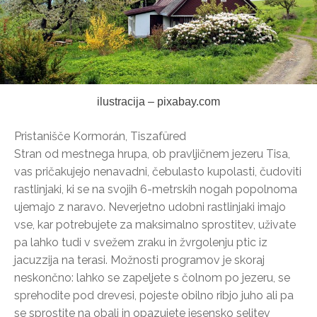
ilustracija – pixabay.com
Pristanišče Kormorán, Tiszafüred
Stran od mestnega hrupa, ob pravljičnem jezeru Tisa,
vas pričakujejo nenavadni, čebulasto kupolasti, čudoviti
rastlinjaki, ki se na svojih 6-metrskih nogah popolnoma
ujemajo z naravo. Neverjetno udobni rastlinjaki imajo
vse, kar potrebujete za maksimalno sprostitev, uživate
pa lahko tudi v svežem zraku in žvrgolenju ptic iz
jacuzzija na terasi. Možnosti programov je skoraj
neskončno: lahko se zapeljete s čolnom po jezeru, se
sprehodite pod drevesi, pojeste obilno ribjo juho ali pa
se sprostite na obali in opazujete jesensko selitev