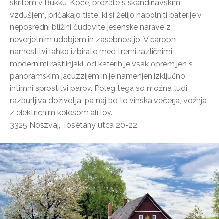
skritem v Bükku. Koče, prežete s skandinavskim
vzdušjem, pričakajo tiste, ki si želijo napolniti baterije v
neposredni bližini čudovite jesenske narave z
neverjetnim udobjem in zasebnostjo. V čarobni
namestitvi lahko izbirate med tremi različnimi,
modernimi rastlinjaki, od katerih je vsak opremljen s
panoramskim jacuzzijem in je namenjen izključno
intimni sprostitvi parov. Poleg tega so možna tudi
razburljiva doživetja, pa naj bo to vinska večerja, vožnja
z električnim kolesom ali lov.
3325 Noszvaj, Tósétány utca 20-22.