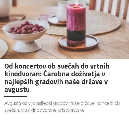
Od koncertov ob svečah do vrtnih
kinodvoran: Čarobna doživetja v
najlepših gradovih naše države v
avgustu
Avgusta oživijo najlepši gradovi naše države: koncerti ob
svečah, vrtni kinodvorane, aristokratske