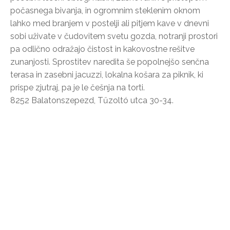
počasnega bivanja, in ogromnim steklenim oknom
lahko med branjem v postelji ali pitjem kave v dnevni
sobi uživate v čudovitem svetu gozda, notranji prostori
pa odlično odražajo čistost in kakovostne rešitve
zunanjosti. Sprostitev naredita še popolnejšo senčna
terasa in zasebni jacuzzi, lokalna košara za piknik, ki
prispe zjutraj, pa je le češnja na torti.
8252 Balatonszepezd, Tűzoltó utca 30-34.