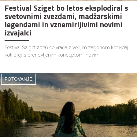
Festival Sziget bo letos eksplodiral s
svetovnimi zvezdami, madžarskimi
legendami in vznemirljivimi novimi
izvajalci
Festival Sziget 2026 se vrača z večjim zagonom kot kdaj
koli prej: s prenovljenim konceptom, novimi
POTOVANJE