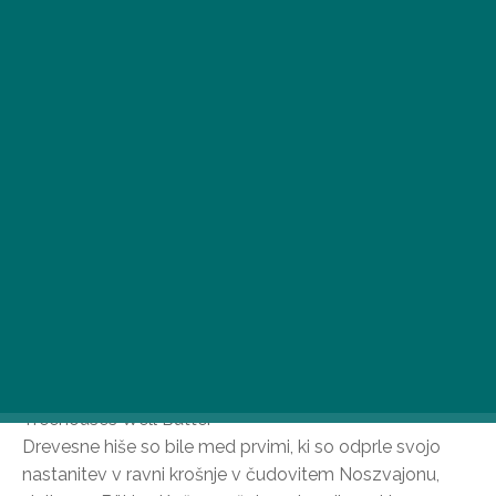
Narava, ki sije v čudovitih barvah, ni vredna le izleta,
ampak tudi bivališča. Zelene hiše in koče, ki so vse bolj
priljubljene po vsej državi, odlično združujejo udobje s
čudovitim okoljem.
Treehouses Well Butter
Drevesne hiše so bile med prvimi, ki so odprle svojo
nastanitev v ravni krošnje v čudovitem Noszvajonu,