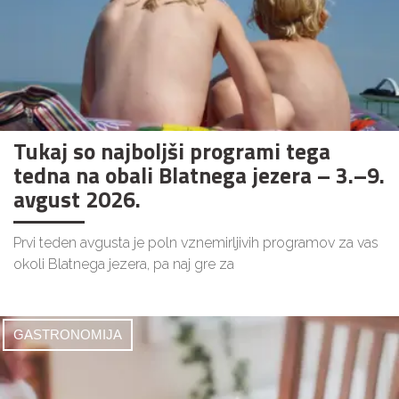
Tukaj so najboljši programi tega
tedna na obali Blatnega jezera – 3.–9.
avgust 2026.
Prvi teden avgusta je poln vznemirljivih programov za vas
okoli Blatnega jezera, pa naj gre za
GASTRONOMIJA