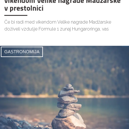
vikendom Velike nagrade Madžarske
v prestolnici
Če bi radi med vikendom Velike nagrade Madžarske
doživeli vzdušje Formule 1 zunaj Hungaroringa, vas
GASTRONOMIJA