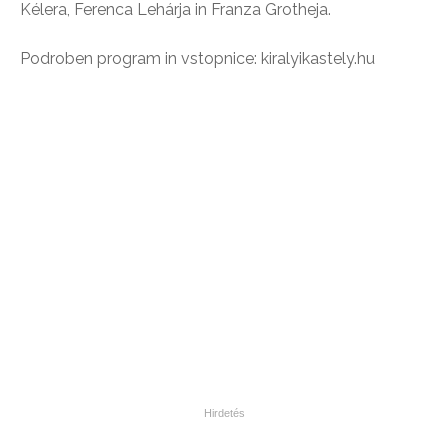
Kélera, Ferenca Lehárja in Franza Grotheja.
Podroben program in vstopnice: kiralyikastely.hu