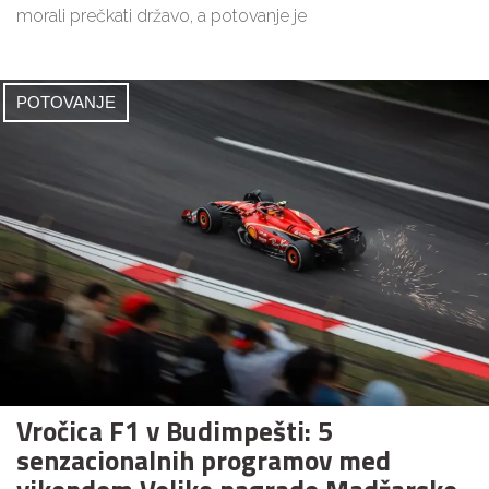
morali prečkati državo, a potovanje je
POTOVANJE
Vročica F1 v Budimpešti: 5
senzacionalnih programov med