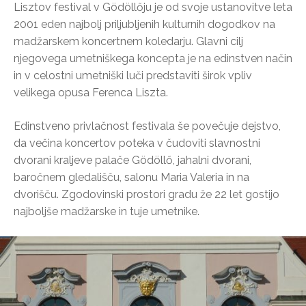
Lisztov festival v Gödöllőju je od svoje ustanovitve leta
2001 eden najbolj priljubljenih kulturnih dogodkov na
madžarskem koncertnem koledarju. Glavni cilj
njegovega umetniškega koncepta je na edinstven način
in v celostni umetniški luči predstaviti širok vpliv
velikega opusa Ferenca Liszta.
Edinstveno privlačnost festivala še povečuje dejstvo,
da večina koncertov poteka v čudoviti slavnostni
dvorani kraljeve palače Gödöllő, jahalni dvorani,
baročnem gledališču, salonu Maria Valeria in na
dvorišču. Zgodovinski prostori gradu že 22 let gostijo
najboljše madžarske in tuje umetnike.