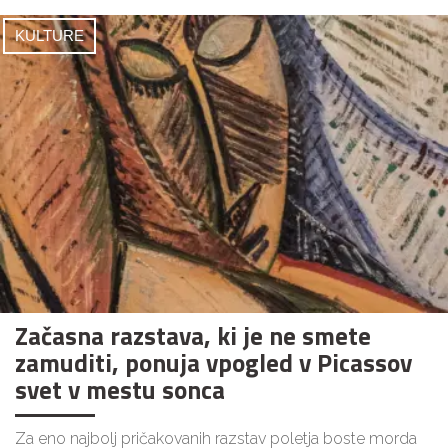
KULTURE
Začasna razstava, ki je ne smete
zamuditi, ponuja vpogled v Picassov
svet v mestu sonca
Za eno najbolj pričakovanih razstav poletja boste morda