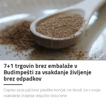
7+1 trgovin brez embalaže v
Budimpešti za vsakdanje življenje
brez odpadkov
Čeprav se je julij brez plastike končal, ne škodi, če v svoje
vsakdanje življenje vključite določene