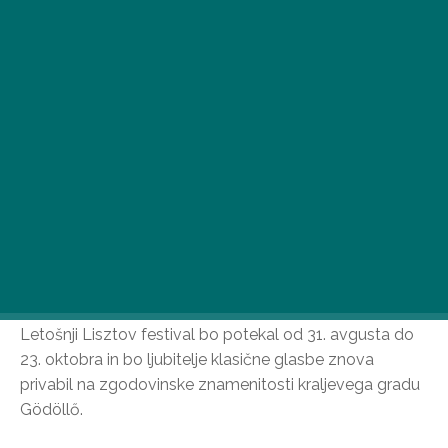
Letošnji Lisztov festival bo potekal od 31. avgusta do
23. oktobra in bo ljubitelje klasične glasbe znova
privabil na zgodovinske znamenitosti kraljevega gradu
Gödöllő.