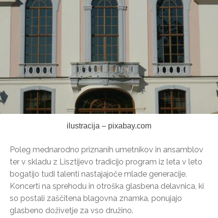
ilustracija – pixabay.com
Poleg mednarodno priznanih umetnikov in ansamblov
ter v skladu z Lisztijevo tradicijo program iz leta v leto
bogatijo tudi talenti nastajajoče mlade generacije.
Koncerti na sprehodu in otroška glasbena delavnica, ki
so postali zaščitena blagovna znamka, ponujajo
glasbeno doživetje za vso družino.