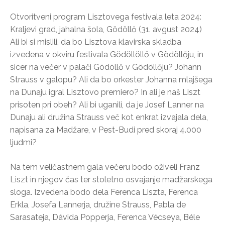
Otvoritveni program Lisztovega festivala leta 2024:
Kraljevi grad, jahalna šola, Gödöllő (31. avgust 2024)
Ali bi si mislili, da bo Lisztova klavirska skladba
izvedena v okviru festivala Gödöllöllő v Gödöllőju, in
sicer na večer v palači Gödöllő v Gödöllőju? Johann
Strauss v galopu? Ali da bo orkester Johanna mlajšega
na Dunaju igral Lisztovo premiero? In ali je naš Liszt
prisoten pri obeh? Ali bi uganili, da je Josef Lanner na
Dunaju ali družina Strauss več kot enkrat izvajala dela,
napisana za Madžare, v Pest-Budi pred skoraj 4.000
ljudmi?
Na tem veličastnem gala večeru bodo oživeli Franz
Liszt in njegov čas ter stoletno osvajanje madžarskega
sloga. Izvedena bodo dela Ferenca Liszta, Ferenca
Erkla, Josefa Lannerja, družine Strauss, Pabla de
Sarasateja, Dávida Popperja, Ferenca Vécseya, Béle