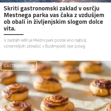
Skriti gastronomski zaklad v osrčju
Mestnega parka vas čaka z vzdušjem
ob obali in življenjskim slogom dolce
vita.
V zadnjih letih je Mestni park postal eno najbolj
vznemirljivih zbirališč v Budimpešti, kjer poleg
GASTRONOMIJA