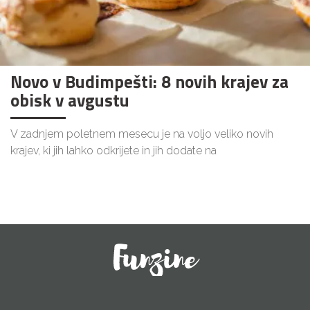
Novo v Budimpešti: 8 novih krajev za
obisk v avgustu
V zadnjem poletnem mesecu je na voljo veliko novih
krajev, ki jih lahko odkrijete in jih dodate na