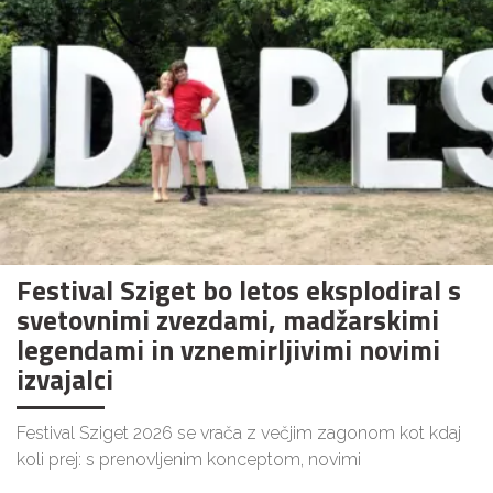
Festival Sziget bo letos eksplodiral s
svetovnimi zvezdami, madžarskimi
legendami in vznemirljivimi novimi
izvajalci
Festival Sziget 2026 se vrača z večjim zagonom kot kdaj
koli prej: s prenovljenim konceptom, novimi