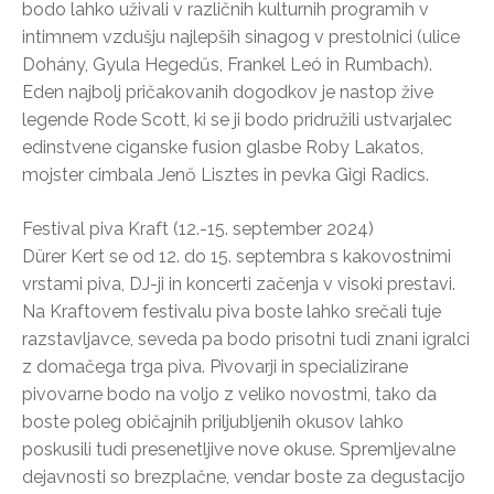
bodo lahko uživali v različnih kulturnih programih v
intimnem vzdušju najlepših sinagog v prestolnici (ulice
Dohány, Gyula Hegedűs, Frankel Leó in Rumbach).
Eden najbolj pričakovanih dogodkov je nastop žive
legende Rode Scott, ki se ji bodo pridružili ustvarjalec
edinstvene ciganske fusion glasbe Roby Lakatos,
mojster cimbala Jenő Lisztes in pevka Gigi Radics.
Festival piva Kraft (12.-15. september 2024)
Dürer Kert se od 12. do 15. septembra s kakovostnimi
vrstami piva, DJ-ji in koncerti začenja v visoki prestavi.
Na Kraftovem festivalu piva boste lahko srečali tuje
razstavljavce, seveda pa bodo prisotni tudi znani igralci
z domačega trga piva. Pivovarji in specializirane
pivovarne bodo na voljo z veliko novostmi, tako da
boste poleg običajnih priljubljenih okusov lahko
poskusili tudi presenetljive nove okuse. Spremljevalne
dejavnosti so brezplačne, vendar boste za degustacijo