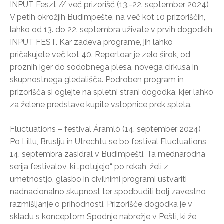
INPUT Feszt // več prizorišč (13.-22. september 2024)
V petih okrožjih Budimpešte, na več kot 10 prizoriščih,
lahko od 13. do 22. septembra uživate v prvih dogodkih
INPUT FEST. Kar zadeva programe, jih lahko
pričakujete več kot 40. Repertoar je zelo širok, od
proznih iger do sodobnega plesa, novega cirkusa in
skupnostnega gledališča. Podroben program in
prizorišča si oglejte na spletni strani dogodka, kjer lahko
za želene predstave kupite vstopnice prek spleta.
Fluctuations – festival Áramló (14. september 2024)
Po Lillu, Bruslju in Utrechtu se bo festival Fluctuations
14. septembra zasidral v Budimpešti. Ta mednarodna
serija festivalov, ki „potujejo“ po rekah, želi z
umetnostjo, glasbo in civilnimi programi ustvariti
nadnacionalno skupnost ter spodbuditi bolj zavestno
razmišljanje o prihodnosti. Prizorišče dogodka je v
skladu s konceptom Spodnje nabrežje v Pešti, ki že