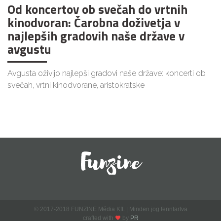
Od koncertov ob svečah do vrtnih
kinodvoran: Čarobna doživetja v
najlepših gradovih naše države v
avgustu
Avgusta oživijo najlepši gradovi naše države: koncerti ob
svečah, vrtni kinodvorane, aristokratske
© 2017-2018 FUNZINE Média Kft. | Minden jog fenntartva
crafted with
by
PR