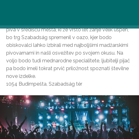
Bi radi poskusili kozarec kakovostnega, osvežilnega
piva na osvetljenem Trgu svobode? Od 3. do 9.
septembra, šest dni, boste imeli to priložnost. Festival
piva v središču mesta, ki že vrsto let žanje velik uspeh,
bo trg Szabadság spremenil v oazo, kjer bodo
obiskovalci lahko izbirali med najboljšimi madžarskimi
pivovarnami in našli osvežitev po svojem okusu. Na
voljo bodo tudi mednarodne specialitete, ljubitelji pijač
pa bodo imeli tokrat prvič priložnost spoznati številne
nove izdelke.
1054 Budimpešta, Szabadság tér