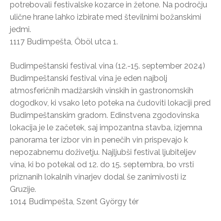
potrebovali festivalske kozarce in žetone. Na področju
ulične hrane lahko izbirate med številnimi božanskimi
jedmi.
1117 Budimpešta, Öböl utca 1.
Budimpeštanski festival vina (12.-15. september 2024)
Budimpeštanski festival vina je eden najbolj
atmosferičnih madžarskih vinskih in gastronomskih
dogodkov, ki vsako leto poteka na čudoviti lokaciji pred
Budimpeštanskim gradom. Edinstvena zgodovinska
lokacija je le začetek, saj impozantna stavba, izjemna
panorama ter izbor vin in penečih vin prispevajo k
nepozabnemu doživetju. Najljubši festival ljubiteljev
vina, ki bo potekal od 12. do 15. septembra, bo vrsti
priznanih lokalnih vinarjev dodal še zanimivosti iz
Gruzije.
1014 Budimpešta, Szent György tér