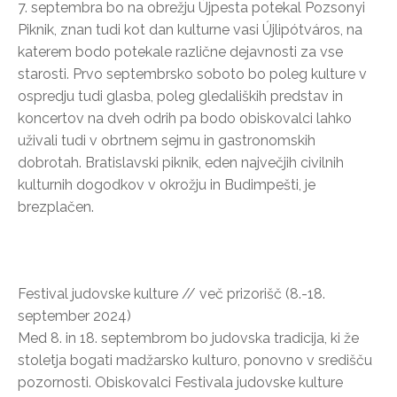
7. septembra bo na obrežju Újpesta potekal Pozsonyi
Piknik, znan tudi kot dan kulturne vasi Újlipótváros, na
katerem bodo potekale različne dejavnosti za vse
starosti. Prvo septembrsko soboto bo poleg kulture v
ospredju tudi glasba, poleg gledaliških predstav in
koncertov na dveh odrih pa bodo obiskovalci lahko
uživali tudi v obrtnem sejmu in gastronomskih
dobrotah. Bratislavski piknik, eden največjih civilnih
kulturnih dogodkov v okrožju in Budimpešti, je
brezplačen.
Festival judovske kulture // več prizorišč (8.-18.
september 2024)
Med 8. in 18. septembrom bo judovska tradicija, ki že
stoletja bogati madžarsko kulturo, ponovno v središču
pozornosti. Obiskovalci Festivala judovske kulture