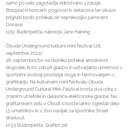
samo po sebi zagotavlja edinstveno vzdušje.
Brezplačni koncerti, pogovori in delavnice ter okusni
prigrizki bodo potekali ob neprekosljivi panorami
Donave.
1051 Budimpešta, nabrežje Jane Haining
Óbuda Underground kulturni mini festival (28.
september 2024)
28. septembra bo na dežniku potekal enodnevni
dogodek, ki bo združil glasbo in ustvarjalno umetnost s
športnimi dvoboji prostega sloga in tekmovanjem v
grafitiranju. Na kulturnem mini festivalu Óbuda
Underground Cultural Mini-Festival bosta dva odra z
znanimi umetniki in delavnice elektronske glasbe. Na
grafitarskem zidu v Óbudi si boste lahko ogledali delo
15 umetnikov in v živo navijali za športnike Street
Workout.
1033 Budimpešta, Grafitni zid