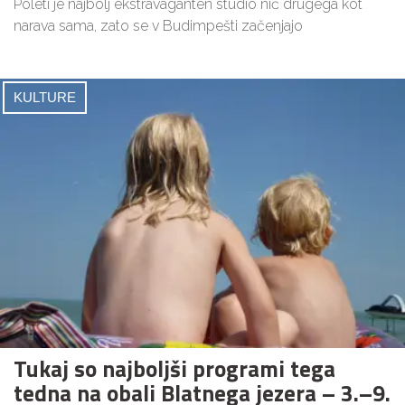
Poleti je najbolj ekstravaganten studio nič drugega kot
narava sama, zato se v Budimpešti začenjajo
KULTURE
Tukaj so najboljši programi tega
tedna na obali Blatnega jezera – 3.–9.