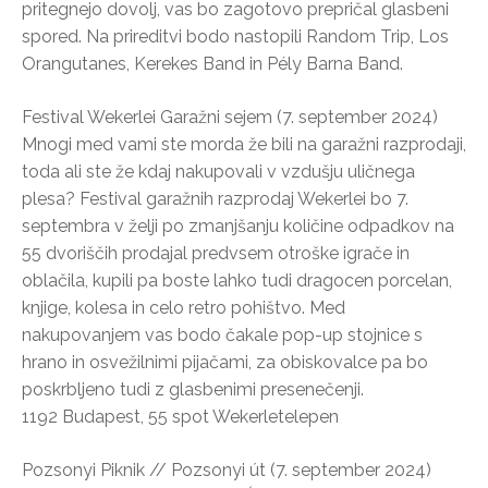
pritegnejo dovolj, vas bo zagotovo prepričal glasbeni
spored. Na prireditvi bodo nastopili Random Trip, Los
Orangutanes, Kerekes Band in Pély Barna Band.
Festival Wekerlei Garažni sejem (7. september 2024)
Mnogi med vami ste morda že bili na garažni razprodaji,
toda ali ste že kdaj nakupovali v vzdušju uličnega
plesa? Festival garažnih razprodaj Wekerlei bo 7.
septembra v želji po zmanjšanju količine odpadkov na
55 dvoriščih prodajal predvsem otroške igrače in
oblačila, kupili pa boste lahko tudi dragocen porcelan,
knjige, kolesa in celo retro pohištvo. Med
nakupovanjem vas bodo čakale pop-up stojnice s
hrano in osvežilnimi pijačami, za obiskovalce pa bo
poskrbljeno tudi z glasbenimi presenečenji.
1192 Budapest, 55 spot Wekerletelepen
Pozsonyi Piknik // Pozsonyi út (7. september 2024)