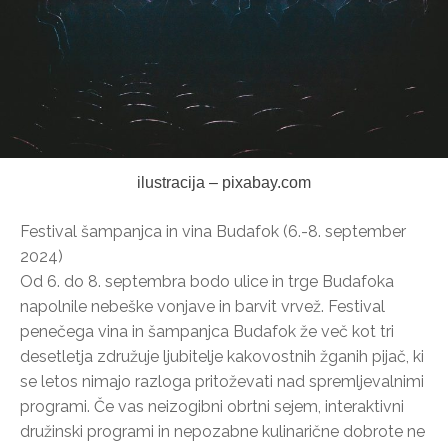
ilustracija – pixabay.com
Festival šampanjca in vina Budafok (6.-8. september
2024)
Od 6. do 8. septembra bodo ulice in trge Budafoka
napolnile nebeške vonjave in barvit vrvež. Festival
penečega vina in šampanjca Budafok že več kot tri
desetletja združuje ljubitelje kakovostnih žganih pijač, ki
se letos nimajo razloga pritoževati nad spremljevalnimi
programi. Če vas neizogibni obrtni sejem, interaktivni
družinski programi in nepozabne kulinarične dobrote ne