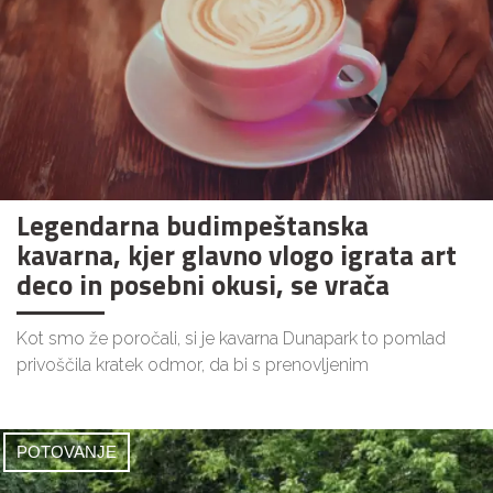
Legendarna budimpeštanska
kavarna, kjer glavno vlogo igrata art
deco in posebni okusi, se vrača
Kot smo že poročali, si je kavarna Dunapark to pomlad
privoščila kratek odmor, da bi s prenovljenim
POTOVANJE