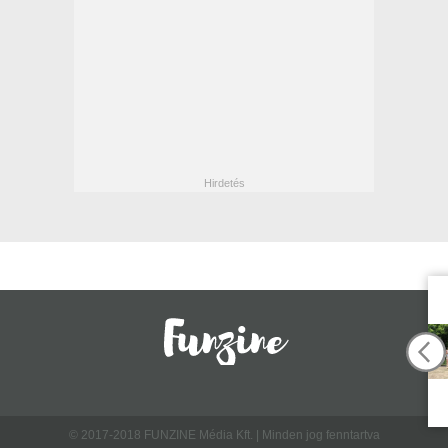
© 2017-2018 FUNZINE Média Kft. | Minden jog fenntartva