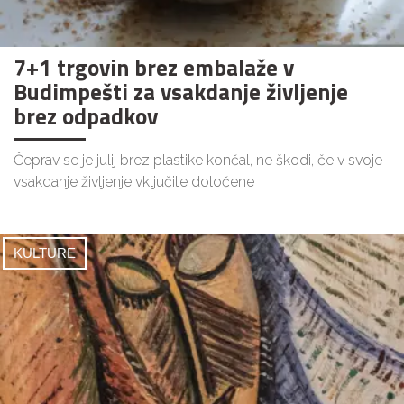
7+1 trgovin brez embalaže v
Budimpešti za vsakdanje življenje
brez odpadkov
Čeprav se je julij brez plastike končal, ne škodi, če v svoje
vsakdanje življenje vključite določene
KULTURE