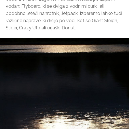
vodah: Flyboard, ki se dviga z vodnimi curki, ali
podobno leteči nahrbtnik, Jetpack. Izberemo lahko tudi
različne naprave, ki drsijo po vodi, kot so Giant Sleigh,
Slider, Crazy Ufo ali orjaški Donut.