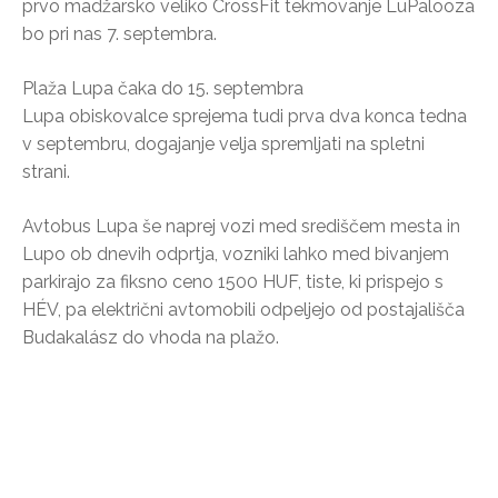
prvo madžarsko veliko CrossFit tekmovanje LuPalooza
bo pri nas 7. septembra.
Plaža Lupa čaka do 15. septembra
Lupa obiskovalce sprejema tudi prva dva konca tedna
v septembru, dogajanje velja spremljati na spletni
strani.
Avtobus Lupa še naprej vozi med središčem mesta in
Lupo ob dnevih odprtja, vozniki lahko med bivanjem
parkirajo za fiksno ceno 1500 HUF, tiste, ki prispejo s
HÉV, pa električni avtomobili odpeljejo od postajališča
Budakalász do vhoda na plažo.