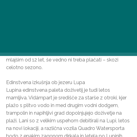
Lanskoletne cene vstopnic niso zvišane in še vedno
velja popust za mlade, cenejši vstop za starejše,
vstopnico za »sončni zahod« po 16. uri pa lahko kupite
tudi s 30-odstotnim popustom. In dobra novica je, da
se je letos v pestri samopostrežni ponudbi pojavila tudi
poceni hrana na plaži. Poleg tega obiskovalcem,
mlajšim od 12 let, še vedno ni treba plačati – skozi
celotno sezono.
Edinstvena izkušnja ob jezeru Lupa
Lupina edinstvena paleta doživetij je tudi letos
mamljiva. Vidámpart je središče za starše z otroki, kjer
plažo s plitvo vodo in med drugim vodni dodgem,
trampolin in napihljivi grad dopolnjujejo doživetje na
plaži. Lani so z velikim uspehom debitirali na Lupi, letos
na novi lokaciji, a različna vozila Quadro Watersporta
bodo z enakim zagonom dirkala in letela po Lupinih