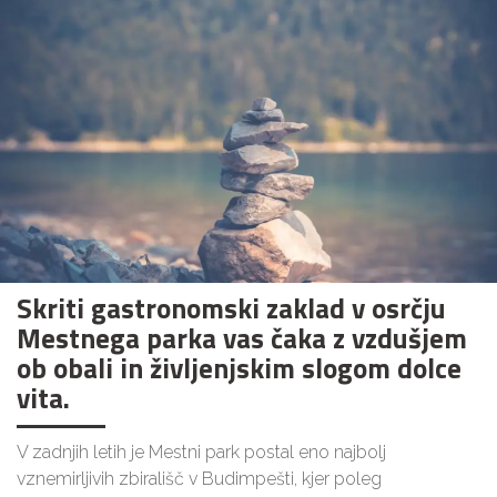
Skriti gastronomski zaklad v osrčju
Mestnega parka vas čaka z vzdušjem
ob obali in življenjskim slogom dolce
vita.
V zadnjih letih je Mestni park postal eno najbolj
vznemirljivih zbirališč v Budimpešti, kjer poleg