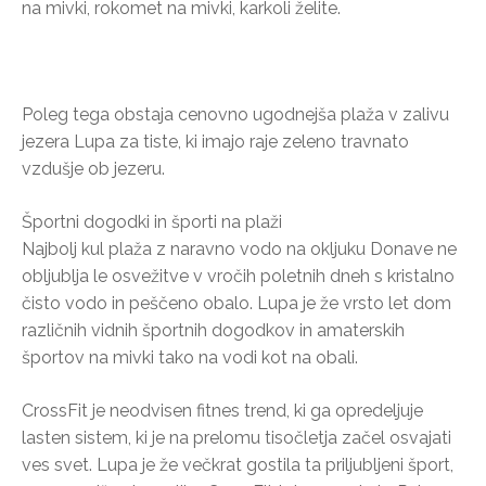
na mivki, rokomet na mivki, karkoli želite.
Poleg tega obstaja cenovno ugodnejša plaža v zalivu
jezera Lupa za tiste, ki imajo raje zeleno travnato
vzdušje ob jezeru.
Športni dogodki in športi na plaži
Najbolj kul plaža z naravno vodo na okljuku Donave ne
obljublja le osvežitve v vročih poletnih dneh s kristalno
čisto vodo in peščeno obalo. Lupa je že vrsto let dom
različnih vidnih športnih dogodkov in amaterskih
športov na mivki tako na vodi kot na obali.
CrossFit je neodvisen fitnes trend, ki ga opredeljuje
lasten sistem, ki je na prelomu tisočletja začel osvajati
ves svet. Lupa je že večkrat gostila ta priljubljeni šport,