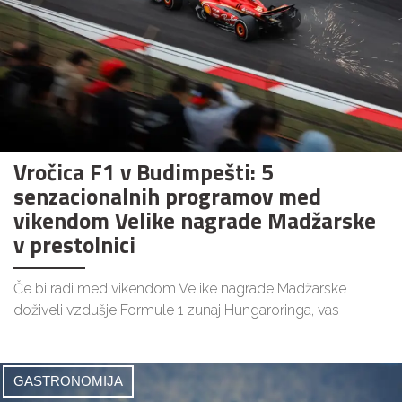
Vročica F1 v Budimpešti: 5
senzacionalnih programov med
vikendom Velike nagrade Madžarske
v prestolnici
Če bi radi med vikendom Velike nagrade Madžarske
doživeli vzdušje Formule 1 zunaj Hungaroringa, vas
GASTRONOMIJA