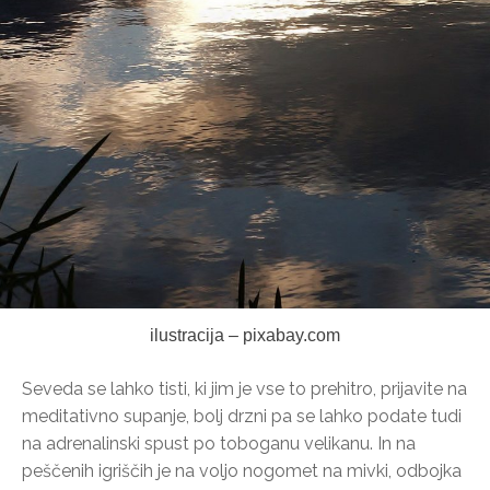
ilustracija – pixabay.com
Seveda se lahko tisti, ki jim je vse to prehitro, prijavite na
meditativno supanje, bolj drzni pa se lahko podate tudi
na adrenalinski spust po toboganu velikanu. In na
peščenih igriščih je na voljo nogomet na mivki, odbojka