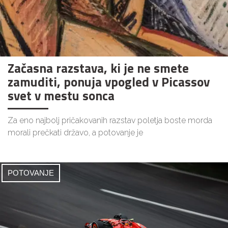
Začasna razstava, ki je ne smete
zamuditi, ponuja vpogled v Picassov
svet v mestu sonca
Za eno najbolj pričakovanih razstav poletja boste morda
morali prečkati državo, a potovanje je
POTOVANJE