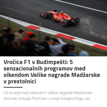
Vročica F1 v Budimpešti: 5
senzacionalnih programov med
vikendom Velike nagrade Madžarske
v prestolnici
Če bi radi med vikendom Velike nagrade Madžarske
doživeli vzdušje Formule 1 zunaj Hungaroringa, vas