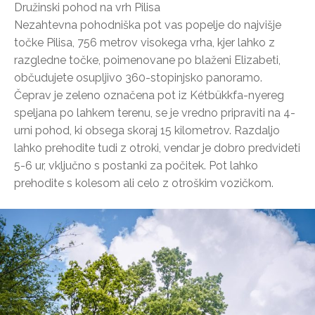
Družinski pohod na vrh Pilisa
Nezahtevna pohodniška pot vas popelje do najvišje
točke Pilisa, 756 metrov visokega vrha, kjer lahko z
razgledne točke, poimenovane po blaženi Elizabeti,
občudujete osupljivo 360-stopinjsko panoramo.
Čeprav je zeleno označena pot iz Kétbükkfa-nyereg
speljana po lahkem terenu, se je vredno pripraviti na 4-
urni pohod, ki obsega skoraj 15 kilometrov. Razdaljo
lahko prehodite tudi z otroki, vendar je dobro predvideti
5-6 ur, vključno s postanki za počitek. Pot lahko
prehodite s kolesom ali celo z otroškim vozičkom.