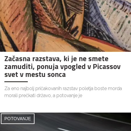
Začasna razstava, ki je ne smete
zamuditi, ponuja vpogled v Picassov
svet v mestu sonca
Za eno najbolj pričakovanih razstav poletja boste morda
morali prečkati državo, a potovanje je
POTOVANJE