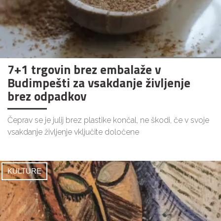
7+1 trgovin brez embalaže v
Budimpešti za vsakdanje življenje
brez odpadkov
Čeprav se je julij brez plastike končal, ne škodi, če v svoje
vsakdanje življenje vključite določene
KULTURE