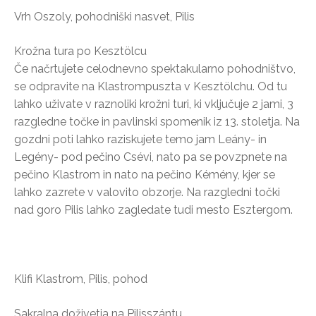
Vrh Oszoly, pohodniški nasvet, Pilis
Krožna tura po Kesztölcu
Če načrtujete celodnevno spektakularno pohodništvo,
se odpravite na Klastrompuszta v Kesztölchu. Od tu
lahko uživate v raznoliki krožni turi, ki vključuje 2 jami, 3
razgledne točke in pavlinski spomenik iz 13. stoletja. Na
gozdni poti lahko raziskujete temo jam Leány- in
Legény- pod pečino Csévi, nato pa se povzpnete na
pečino Klastrom in nato na pečino Kémény, kjer se
lahko zazrete v valovito obzorje. Na razgledni točki
nad goro Pilis lahko zagledate tudi mesto Esztergom.
Klifi Klastrom, Pilis, pohod
Sakralna doživetja na Pilisszántu