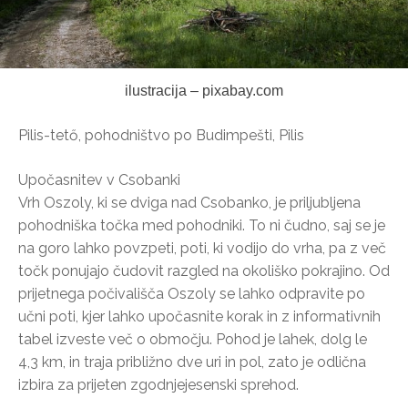
ilustracija – pixabay.com
Pilis-tető, pohodništvo po Budimpešti, Pilis
Upočasnitev v Csobanki
Vrh Oszoly, ki se dviga nad Csobanko, je priljubljena
pohodniška točka med pohodniki. To ni čudno, saj se je
na goro lahko povzpeti, poti, ki vodijo do vrha, pa z več
točk ponujajo čudovit razgled na okoliško pokrajino. Od
prijetnega počivališča Oszoly se lahko odpravite po
učni poti, kjer lahko upočasnite korak in z informativnih
tabel izveste več o območju. Pohod je lahek, dolg le
4,3 km, in traja približno dve uri in pol, zato je odlična
izbira za prijeten zgodnjejesenski sprehod.