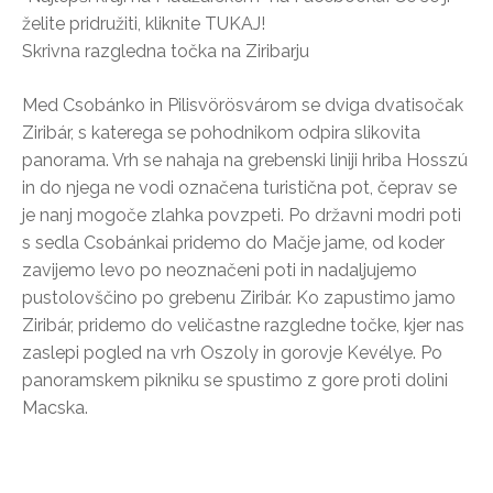
želite pridružiti, kliknite TUKAJ!
Skrivna razgledna točka na Ziribarju
Med Csobánko in Pilisvörösvárom se dviga dvatisočak
Ziribár, s katerega se pohodnikom odpira slikovita
panorama. Vrh se nahaja na grebenski liniji hriba Hosszú
in do njega ne vodi označena turistična pot, čeprav se
je nanj mogoče zlahka povzpeti. Po državni modri poti
s sedla Csobánkai pridemo do Mačje jame, od koder
zavijemo levo po neoznačeni poti in nadaljujemo
pustolovščino po grebenu Ziribár. Ko zapustimo jamo
Ziribár, pridemo do veličastne razgledne točke, kjer nas
zaslepi pogled na vrh Oszoly in gorovje Kevélye. Po
panoramskem pikniku se spustimo z gore proti dolini
Macska.