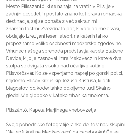
Mesto Pilisszántó, ki se nahaja na vratih v Pilis, je v
zadnjih desetletjih postalo znano kot prava romarska
destinacija, saj se ponaša z več sakralnimi
znamenitostmi. Zvezdnato pot, ki vodi od meje vasi,
obdajajo izrezljani leseni stebri, na katerih lahko
prepoznamo velike osebnosti madžarske zgodovine.
Vrhunec našega sprehoda predstavlja kapela Blažene
Device, ki jo je zasnoval Imre Makovecz in katere dva
stolpa se dvigata visoko nad očarljivo kotlino
Pilisvörösvár. Ko se vzpenjamo naprej po gorski polici,
najdemo Pilisov križ in kip Jezusa Kristusa, ki deli
blagoslov, od koder lahko odkrijemo tudi Skalno
gledališče globoko v katakombah kamnoloma.
Piliszántó, Kapela Marijinega vnebovzetja
Svoje pohodniške fotografije lahko delite v naši skupini
”Najlepši kraji na Madžarskem“ na Facebooku! Če se ji