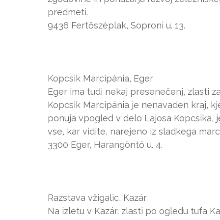
predmeti.
9436 Fertőszéplak, Soproni u. 13.
Kopcsik Marcipánia, Eger
Eger ima tudi nekaj presenečenj, zlasti za
Kopcsik Marcipánia je nenavaden kraj, kje
ponuja vpogled v delo Lajosa Kopcsika, j
vse, kar vidite, narejeno iz sladkega marc
3300 Eger, Harangöntő u. 4.
Razstava vžigalic, Kazár
Na izletu v Kazár, zlasti po ogledu tufa K