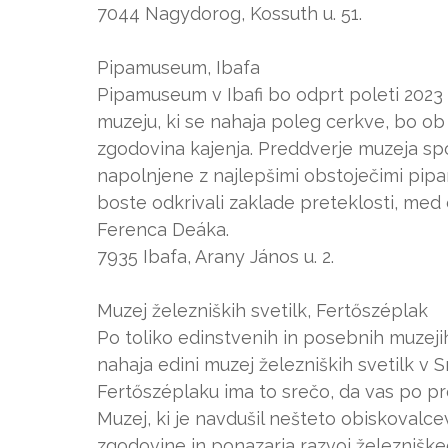
7044 Nagydorog, Kossuth u. 51.
Pipamuseum, Ibafa
Pipamuseum v Ibafi bo odprt poleti 2023 
muzeju, ki se nahaja poleg cerkve, bo ob 
zgodovina kajenja. Preddverje muzeja spo
napolnjene z najlepšimi obstoječimi pipami
boste odkrivali zaklade preteklosti, med d
Ferenca Deáka.
7935 Ibafa, Arany János u. 2.
Muzej železniških svetilk, Fertőszéplak
Po toliko edinstvenih in posebnih muzeji
nahaja edini muzej železniških svetilk v S
Fertőszéplaku ima to srečo, da vas po pr
Muzej, ki je navdušil nešteto obiskoval
zgodovine in ponazarja razvoj železniške