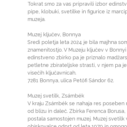
Tokrat smo za vas pripravili izbor edinstv
pipe, klobuki, svetilke in figurice iz marc
muzeja.
Muzej ključev, Bonnya
Sredi poletja leta 2024 je bila majhna s
znamenitostjo. V Muzeju ključev v Bonnyi 
edinstveno zbirko pa je priznalo madžars
petletne zbirateljske strasti, v njem pa j
visečih ključavnicah.
7281 Bonnya, ulica Petőfi Sándor 62.
Muzej svetilk, Zsámbék
V kraju Zsámbék se nahaja res poseben 
od blizu in daleč. Zbirka Ferenca Borusa, 
postala samostojen muzej. Muzej svetilk v
obiskovalce odprt od leta 1979 in omogoč