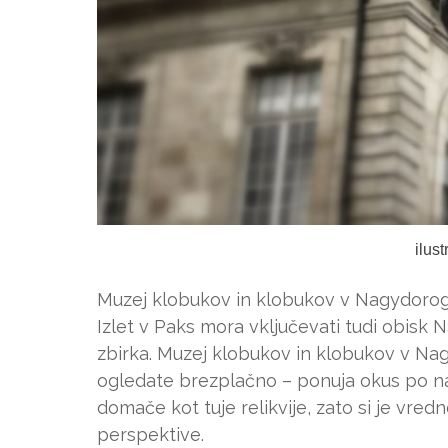
ilus
Muzej klobukov in klobukov v Nagydoro
Izlet v Paks mora vključevati tudi obisk
zbirka. Muzej klobukov in klobukov v Nag
ogledate brezplačno – ponuja okus po naj
domače kot tuje relikvije, zato si je vredn
perspektive.