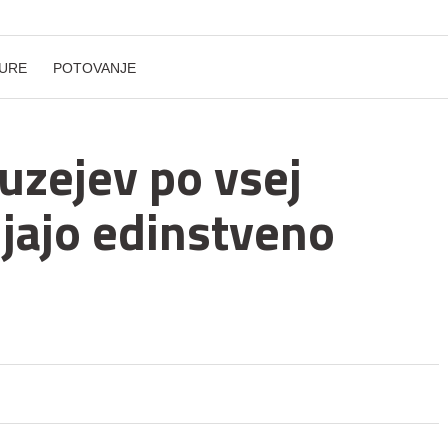
URE
POTOVANJE
uzejev po vsej
bljajo edinstveno