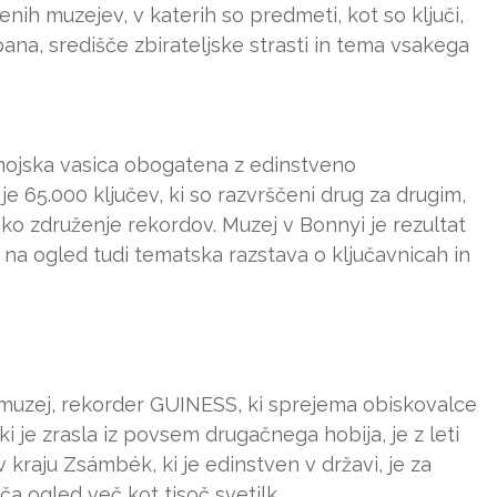
enih muzejev, v katerih so predmeti, kot so ključi,
ipana, središče zbirateljske strasti in tema vsakega
omojska vasica obogatena z edinstveno
je 65.000 ključev, ki so razvrščeni drug za drugim,
ko združenje rekordov. Muzej v Bonnyi je rezultat
e na ogled tudi tematska razstava o ključavnicah in
muzej, rekorder GUINESS, ki sprejema obiskovalce
ki je zrasla iz povsem drugačnega hobija, je z leti
 kraju Zsámbék, ki je edinstven v državi, je za
a ogled več kot tisoč svetilk.