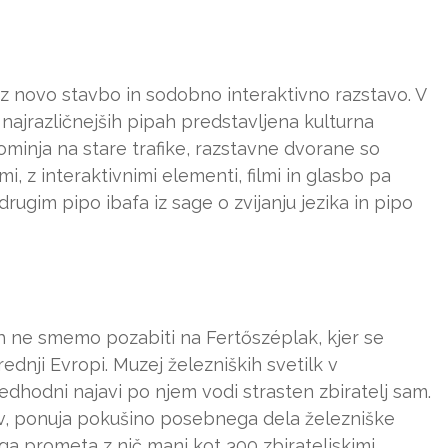
z novo stavbo in sodobno interaktivno razstavo. V
najrazličnejših pipah predstavljena kulturna
minja na stare trafike, razstavne dvorane so
, z interaktivnimi elementi, filmi in glasbo pa
rugim pipo ibafa iz sage o zvijanju jezika in pipo
h ne smemo pozabiti na Fertőszéplak, kjer se
rednji Evropi. Muzej železniških svetilk v
edhodni najavi po njem vodi strasten zbiratelj sam.
cev, ponuja pokušino posebnega dela železniške
ga prometa z nič manj kot 300 zbirateljskimi