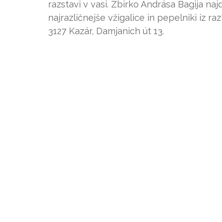
razstavi v vasi. Zbirko Andrása Bagija naj
najrazličnejše vžigalice in pepelniki iz raz
3127 Kazár, Damjanich út 13.