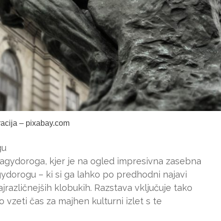
tracija – pixabay.com
gu
 Nagydoroga, kjer je na ogled impresivna zasebna
ydorogu – ki si ga lahko po predhodni najavi
različnejših klobukih. Razstava vključuje tako
o vzeti čas za majhen kulturni izlet s te