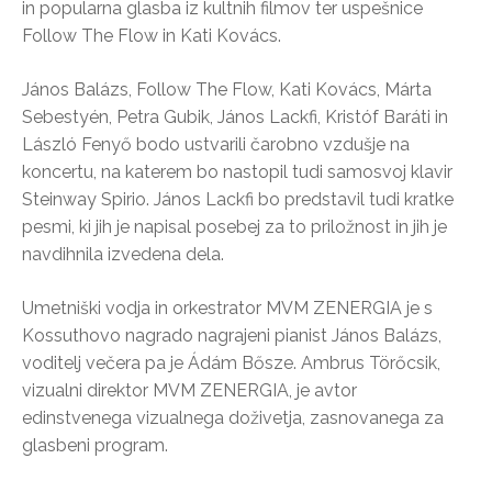
in popularna glasba iz kultnih filmov ter uspešnice
Follow The Flow in Kati Kovács.
János Balázs, Follow The Flow, Kati Kovács, Márta
Sebestyén, Petra Gubik, János Lackfi, Kristóf Baráti in
László Fenyő bodo ustvarili čarobno vzdušje na
koncertu, na katerem bo nastopil tudi samosvoj klavir
Steinway Spirio. János Lackfi bo predstavil tudi kratke
pesmi, ki jih je napisal posebej za to priložnost in jih je
navdihnila izvedena dela.
Umetniški vodja in orkestrator MVM ZENERGIA je s
Kossuthovo nagrado nagrajeni pianist János Balázs,
voditelj večera pa je Ádám Bősze. Ambrus Törőcsik,
vizualni direktor MVM ZENERGIA, je avtor
edinstvenega vizualnega doživetja, zasnovanega za
glasbeni program.