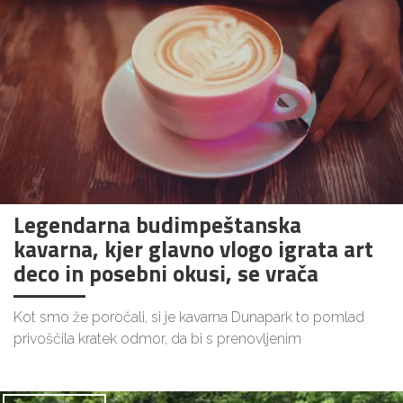
Legendarna budimpeštanska
kavarna, kjer glavno vlogo igrata art
deco in posebni okusi, se vrača
Kot smo že poročali, si je kavarna Dunapark to pomlad
privoščila kratek odmor, da bi s prenovljenim