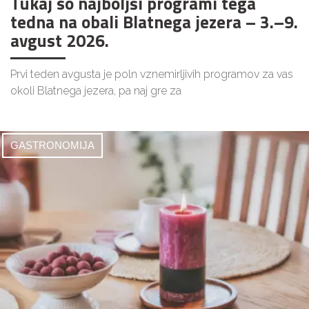
Tukaj so najboljši programi tega
tedna na obali Blatnega jezera – 3.–9.
avgust 2026.
Prvi teden avgusta je poln vznemirljivih programov za vas
okoli Blatnega jezera, pa naj gre za
GASTRONOMIJA