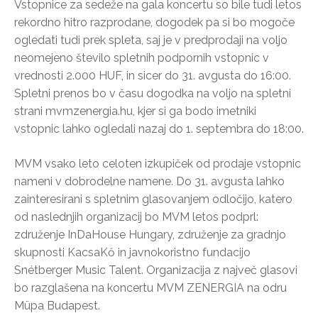
Vstopnice za sedeže na gala koncertu so bile tudi letos
rekordno hitro razprodane, dogodek pa si bo mogoče
ogledati tudi prek spleta, saj je v predprodaji na voljo
neomejeno število spletnih podpornih vstopnic v
vrednosti 2.000 HUF, in sicer do 31. avgusta do 16:00.
Spletni prenos bo v času dogodka na voljo na spletni
strani mvmzenergia.hu, kjer si ga bodo imetniki
vstopnic lahko ogledali nazaj do 1. septembra do 18:00.
MVM vsako leto celoten izkupiček od prodaje vstopnic
nameni v dobrodelne namene. Do 31. avgusta lahko
zainteresirani s spletnim glasovanjem odločijo, katero
od naslednjih organizacij bo MVM letos podprl:
združenje InDaHouse Hungary, združenje za gradnjo
skupnosti KacsaKő in javnokoristno fundacijo
Snétberger Music Talent. Organizacija z največ glasovi
bo razglašena na koncertu MVM ZENERGIA na odru
Müpa Budapest.