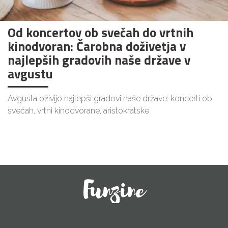
Od koncertov ob svečah do vrtnih
kinodvoran: Čarobna doživetja v
najlepših gradovih naše države v
avgustu
Avgusta oživijo najlepši gradovi naše države: koncerti ob
svečah, vrtni kinodvorane, aristokratske