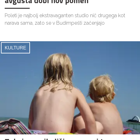
avgusta dobi nov pomen
Poleti je najbolj ekstravaganten studio nič drugega kot
narava sama, zato se v Budimpešti začenjajo
KULTURE