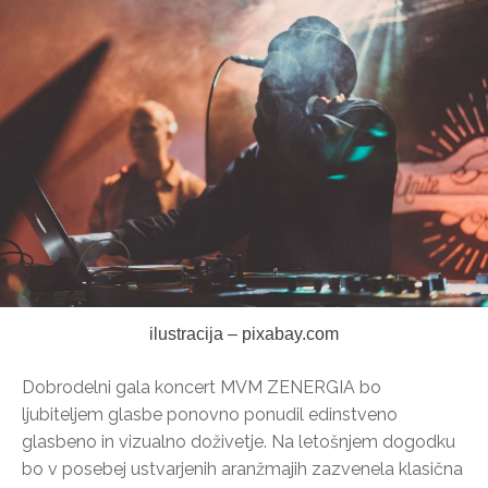
ilustracija – pixabay.com
Dobrodelni gala koncert MVM ZENERGIA bo
ljubiteljem glasbe ponovno ponudil edinstveno
glasbeno in vizualno doživetje. Na letošnjem dogodku
bo v posebej ustvarjenih aranžmajih zazvenela klasična