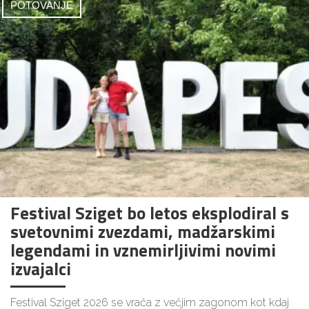
POTOVANJE
Festival Sziget bo letos eksplodiral s
svetovnimi zvezdami, madžarskimi
legendami in vznemirljivimi novimi
izvajalci
Festival Sziget 2026 se vrača z večjim zagonom kot kdaj