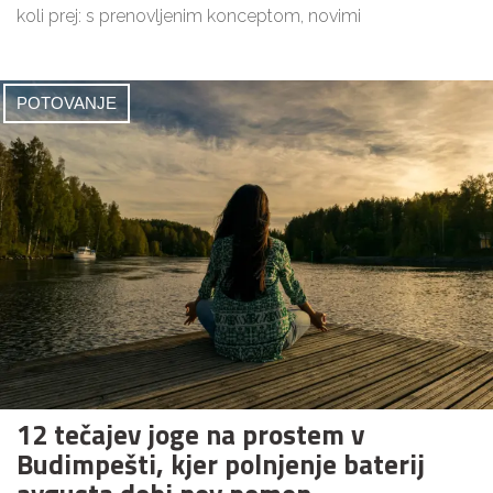
koli prej: s prenovljenim konceptom, novimi
POTOVANJE
12 tečajev joge na prostem v
Budimpešti, kjer polnjenje baterij