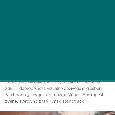
MVM že devetič organizira edinstven koncert MVM
ZENERGIA. Na gala koncertu, na katerem se bodo
združili dobrodelnost, vizualno doživetje in glasbeni
žanri, bodo 31. avgusta v muzeju Müpa v Budimpešti
zveneli svetovno znani filmski soundtracki.