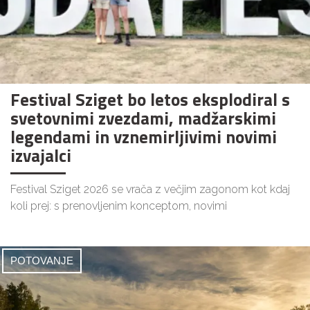
Festival Sziget bo letos eksplodiral s
svetovnimi zvezdami, madžarskimi
legendami in vznemirljivimi novimi
izvajalci
Festival Sziget 2026 se vrača z večjim zagonom kot kdaj
koli prej: s prenovljenim konceptom, novimi
POTOVANJE