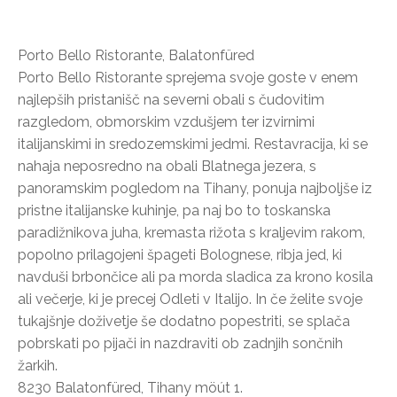
Porto Bello Ristorante, Balatonfüred
Porto Bello Ristorante sprejema svoje goste v enem
najlepših pristanišč na severni obali s čudovitim
razgledom, obmorskim vzdušjem ter izvirnimi
italijanskimi in sredozemskimi jedmi. Restavracija, ki se
nahaja neposredno na obali Blatnega jezera, s
panoramskim pogledom na Tihany, ponuja najboljše iz
pristne italijanske kuhinje, pa naj bo to toskanska
paradižnikova juha, kremasta rižota s kraljevim rakom,
popolno prilagojeni špageti Bolognese, ribja jed, ki
navduši brbončice ali pa morda sladica za krono kosila
ali večerje, ki je precej Odleti v Italijo. In če želite svoje
tukajšnje doživetje še dodatno popestriti, se splača
pobrskati po pijači in nazdraviti ob zadnjih sončnih
žarkih.
8230 Balatonfüred, Tihany möút 1.