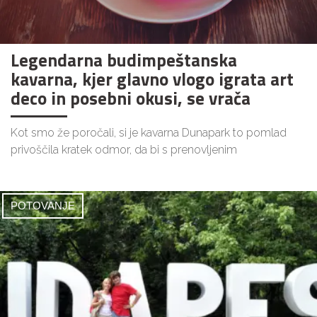
Legendarna budimpeštanska
kavarna, kjer glavno vlogo igrata art
deco in posebni okusi, se vrača
Kot smo že poročali, si je kavarna Dunapark to pomlad
privoščila kratek odmor, da bi s prenovljenim
POTOVANJE