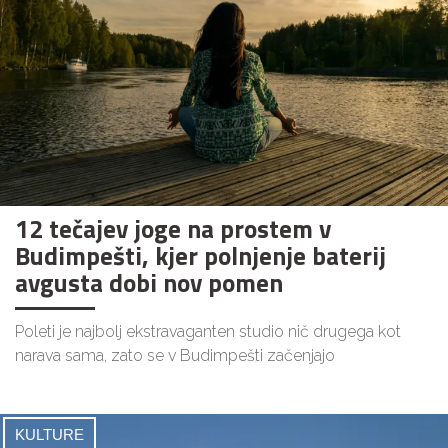
12 tečajev joge na prostem v
Budimpešti, kjer polnjenje baterij
avgusta dobi nov pomen
Poleti je najbolj ekstravaganten studio nič drugega kot
narava sama, zato se v Budimpešti začenjajo
KULTURE