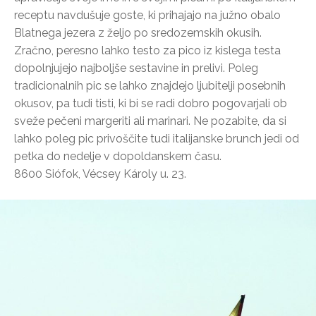
receptu navdušuje goste, ki prihajajo na južno obalo
Blatnega jezera z željo po sredozemskih okusih.
Zračno, peresno lahko testo za pico iz kislega testa
dopolnjujejo najboljše sestavine in prelivi. Poleg
tradicionalnih pic se lahko znajdejo ljubitelji posebnih
okusov, pa tudi tisti, ki bi se radi dobro pogovarjali ob
sveže pečeni margeriti ali marinari. Ne pozabite, da si
lahko poleg pic privoščite tudi italijanske brunch jedi od
petka do nedelje v dopoldanskem času.
8600 Siófok, Vécsey Károly u. 23.