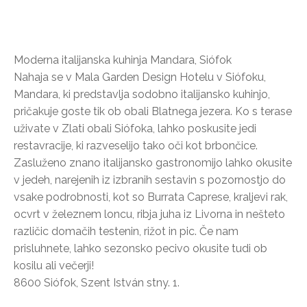
Moderna italijanska kuhinja Mandara, Siófok
Nahaja se v Mala Garden Design Hotelu v Siófoku,
Mandara, ki predstavlja sodobno italijansko kuhinjo,
pričakuje goste tik ob obali Blatnega jezera. Ko s terase
uživate v Zlati obali Siófoka, lahko poskusite jedi
restavracije, ki razveselijo tako oči kot brbončice.
Zasluženo znano italijansko gastronomijo lahko okusite
v jedeh, narejenih iz izbranih sestavin s pozornostjo do
vsake podrobnosti, kot so Burrata Caprese, kraljevi rak,
ocvrt v železnem loncu, ribja juha iz Livorna in nešteto
različic domačih testenin, rižot in pic. Če nam
prisluhnete, lahko sezonsko pecivo okusite tudi ob
kosilu ali večerji!
8600 Siófok, Szent István stny. 1.