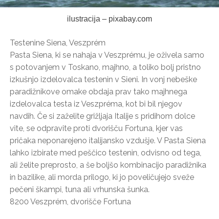
ilustracija – pixabay.com
Testenine Siena, Veszprém
Pasta Siena, ki se nahaja v Veszprému, je oživela samo
s potovanjem v Toskano, majhno, a toliko bolj pristno
izkušnjo izdelovalca testenin v Sieni. In vonj nebeške
paradižnikove omake obdaja prav tako majhnega
izdelovalca testa iz Veszpréma, kot bi bil njegov
navdih. Če si zaželite grižljaja Italije s pridihom dolce
vite, se odpravite proti dvorišču Fortuna, kjer vas
pričaka neponarejeno italijansko vzdušje. V Pasta Siena
lahko izbirate med peščico testenin, odvisno od tega,
ali želite preprosto, a še boljšo kombinacijo paradižnika
in bazilike, ali morda prilogo, ki jo poveličujejo sveže
pečeni škampi, tuna ali vrhunska šunka.
8200 Veszprém, dvorišče Fortuna