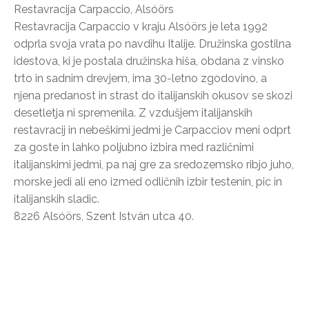
Restavracija Carpaccio, Alsóörs
Restavracija Carpaccio v kraju Alsóörs je leta 1992
odprla svoja vrata po navdihu Italije. Družinska gostilna
idestova, ki je postala družinska hiša, obdana z vinsko
trto in sadnim drevjem, ima 30-letno zgodovino, a
njena predanost in strast do italijanskih okusov se skozi
desetletja ni spremenila. Z vzdušjem italijanskih
restavracij in nebeškimi jedmi je Carpacciov meni odprt
za goste in lahko poljubno izbira med različnimi
italijanskimi jedmi, pa naj gre za sredozemsko ribjo juho,
morske jedi ali eno izmed odličnih izbir testenin, pic in
italijanskih sladic.
8226 Alsóörs, Szent István utca 40.