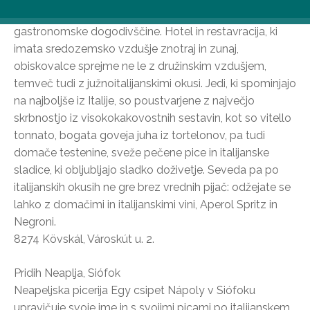
obljublja popolno telesno in duševno pomladitev ter
gastronomske dogodivščine. Hotel in restavracija, ki
imata sredozemsko vzdušje znotraj in zunaj,
obiskovalce sprejme ne le z družinskim vzdušjem,
temveč tudi z južnoitalijanskimi okusi. Jedi, ki spominjajo
na najboljše iz Italije, so poustvarjene z največjo
skrbnostjo iz visokokakovostnih sestavin, kot so vitello
tonnato, bogata goveja juha iz tortelonov, pa tudi
domače testenine, sveže pečene pice in italijanske
sladice, ki obljubljajo sladko doživetje. Seveda pa po
italijanskih okusih ne gre brez vrednih pijač: odžejate se
lahko z domačimi in italijanskimi vini, Aperol Spritz in
Negroni.
8274 Kövskál, Városkút u. 2.
Pridih Neaplja, Siófok
Neapeljska picerija Egy csipet Nápoly v Siófoku
upravičuje svoje ime in s svojimi picami po italijanskem