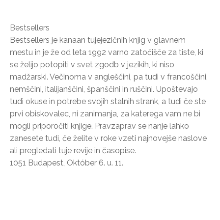
Bestsellers
Bestsellers je kanaan tujejezičnih knjig v glavnem
mestu in je že od leta 1992 varno zatočišče za tiste, ki
se želijo potopiti v svet zgodb v jezikih, ki niso
madžarski. Večinoma v angleščini, pa tudi v francoščini,
nemščini, italijanščini, španščini in ruščini. Upoštevajo
tudi okuse in potrebe svojih stalnih strank, a tudi če ste
prvi obiskovalec, ni zanimanja, za katerega vam ne bi
mogli priporočiti knjige. Pravzaprav se nanje lahko
zanesete tudi, če želite v roke vzeti najnovejše naslove
ali pregledati tuje revije in časopise.
1051 Budapest, Október 6. u. 11.