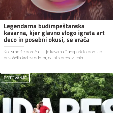
Legendarna budimpeštanska
kavarna, kjer glavno vlogo igrata art
deco in posebni okusi, se vrača
Kot smo že poročali, si je kavarna Dunapark to pomlad
privoščila kratek odmor, da bi s prenovljenim
POTOVANJE