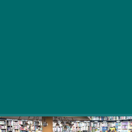
Če se ob obisku velikih knjigarn počutite izgubljeni v
neskončni ponudbi bralnega gradiva, so vam manjše,
prijetne knjigarne lahko v pravo olajšanje. Tukaj jih je le
nekaj!