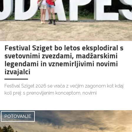
Festival Sziget bo letos eksplodiral s
svetovnimi zvezdami, madžarskimi
legendami in vznemirljivimi novimi
izvajalci
Festival Sziget 2026 se vrača z večjim zagonom kot kdaj
koli prej: s prenovljenim konceptom, novimi
POTOVANJE