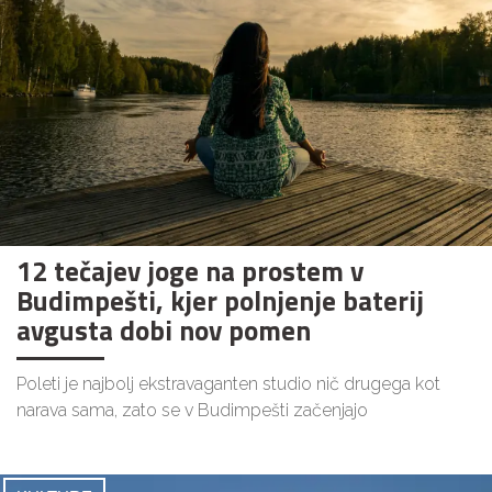
12 tečajev joge na prostem v
Budimpešti, kjer polnjenje baterij
avgusta dobi nov pomen
Poleti je najbolj ekstravaganten studio nič drugega kot
narava sama, zato se v Budimpešti začenjajo