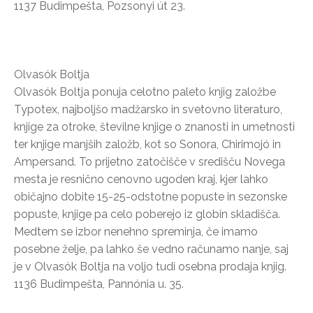
1137 Budimpešta, Pozsonyi út 23.
Olvasók Boltja
Olvasók Boltja ponuja celotno paleto knjig založbe
Typotex, najboljšo madžarsko in svetovno literaturo,
knjige za otroke, številne knjige o znanosti in umetnosti
ter knjige manjših založb, kot so Sonora, Chirimojó in
Ampersand. To prijetno zatočišče v središču Novega
mesta je resnično cenovno ugoden kraj, kjer lahko
običajno dobite 15-25-odstotne popuste in sezonske
popuste, knjige pa celo poberejo iz globin skladišča.
Medtem se izbor nenehno spreminja, če imamo
posebne želje, pa lahko še vedno računamo nanje, saj
je v Olvasók Boltja na voljo tudi osebna prodaja knjig.
1136 Budimpešta, Pannónia u. 35.