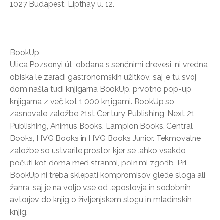
1027 Budapest, Lipthay u. 12.
BookUp
Ulica Pozsonyi út, obdana s senčnimi drevesi, ni vredna
obiska le zaradi gastronomskih užitkov, saj je tu svoj
dom našla tudi knjigarna BookUp, prvotno pop-up
knjigarna z več kot 1 000 knjigami. BookUp so
zasnovale založbe 21st Century Publishing, Next 21
Publishing, Animus Books, Lampion Books, Central
Books, HVG Books in HVG Books Junior. Tekmovalne
založbe so ustvarile prostor, kjer se lahko vsakdo
počuti kot doma med stranmi, polnimi zgodb. Pri
BookUp ni treba sklepati kompromisov glede sloga ali
žanra, saj je na voljo vse od leposlovja in sodobnih
avtorjev do knjig o življenjskem slogu in mladinskih
knjig.