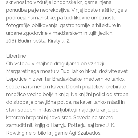
skrivnostno vzdušje londonske knjigarne, njena
ponudba pa je neprekosljiva. V njej boste našli knjige s
področja humanistike, pa tudi likovne umetnosti,
fotografije, oblikovanja, gastronomije, arhitekture in
urbane zgodovine v madžarskem in tujih jezikih.
1061 Budimpešta, Király u. 2.
Libertine
Ob vstopu v majhno draguljarno ob vznožju
Margaretinega mostu v Budi lahko hkrati doživite svet
Lepotice in zveri ter Bradavičarke, medtem ko lahko,
sedeč na rumenem kavču Dobrih prijateljev, prebirate
množico vedno boljših knjig. Na knjižni polici od stropa
do stropa je pravljična polica, na kateri lahko mladi in
stari, sodobni in klasični ljubitelji, najdejo branje, po
katerem hrepeni njihovo srce. Seveda ne smete
zamuditi niti knjig o Harryju Potterju, saj brez J. K.
Rowling ne bi bilo knjigarne Ági Szabados.