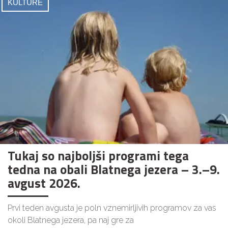
KULTURE
Tukaj so najboljši programi tega
tedna na obali Blatnega jezera – 3.–9.
avgust 2026.
Prvi teden avgusta je poln vznemirljivih programov za vas
okoli Blatnega jezera, pa naj gre za