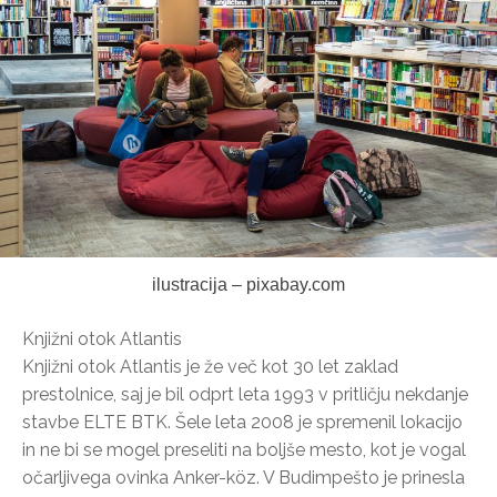
ilustracija – pixabay.com
Knjižni otok Atlantis
Knjižni otok Atlantis je že več kot 30 let zaklad
prestolnice, saj je bil odprt leta 1993 v pritličju nekdanje
stavbe ELTE BTK. Šele leta 2008 je spremenil lokacijo
in ne bi se mogel preseliti na boljše mesto, kot je vogal
očarljivega ovinka Anker-köz. V Budimpešto je prinesla