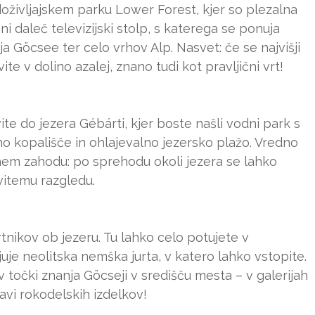
oživljajskem parku Lower Forest, kjer so plezalna
i daleč televizijski stolp, s katerega se ponuja
 Göcsee ter celo vrhov Alp. Nasvet: če se najvišji
te v dolino azalej, znano tudi kot pravljični vrt!
te do jezera Gébárti, kjer boste našli vodni park s
o kopališče in ohlajevalno jezersko plažo. Vredno
nem zahodu: po sprehodu okoli jezera se lahko
vitemu razgledu.
brtnikov ob jezeru. Tu lahko celo potujete v
e neolitska nemška jurta, v katero lahko vstopite.
v točki znanja Göcseji v središču mesta – v galerijah
lavi rokodelskih izdelkov!