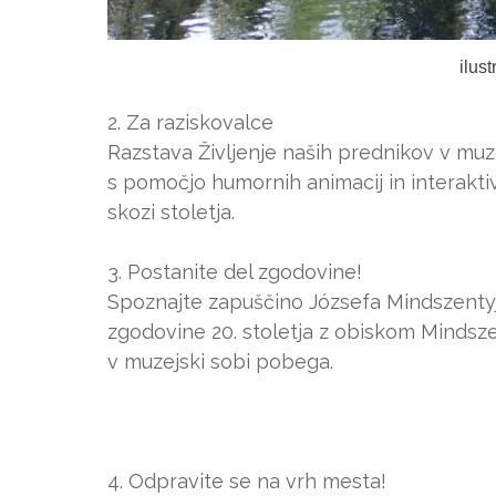
ilus
2. Za raziskovalce
Razstava Življenje naših prednikov v muzej
s pomočjo humornih animacij in interakt
skozi stoletja.
3. Postanite del zgodovine!
Spoznajte zapuščino Józsefa Mindszentyj
zgodovine 20. stoletja z obiskom Mindsze
v muzejski sobi pobega.
4. Odpravite se na vrh mesta!