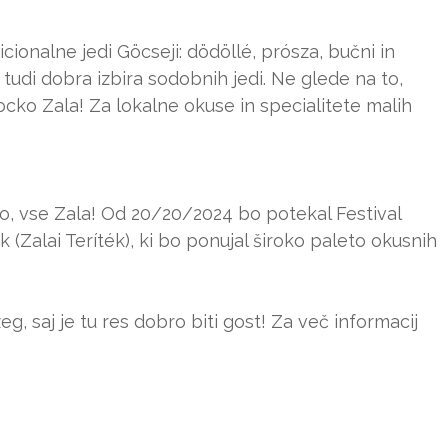
ionalne jedi Göcseji: dödöllé, prósza, bučni in
o tudi dobra izbira sodobnih jedi. Ne glede na to,
ocko Zala! Za lokalne okuse in specialitete malih
o, vse Zala! Od 20/20/2024 bo potekal Festival
k (Zalai Teríték), ki bo ponujal široko paleto okusnih
, saj je tu res dobro biti gost! Za več informacij