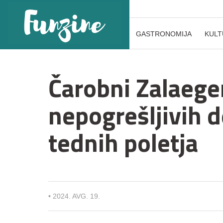
GASTRONOMIJA
KULT
Čarobni Zalaege
nepogrešljivih d
tednih poletja
•
2024. AVG. 19.