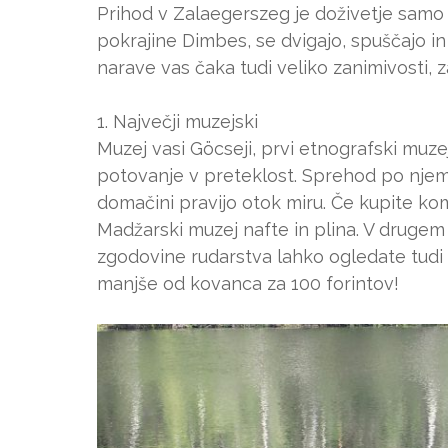
Prihod v Zalaegerszeg je doživetje samo p
pokrajine Dimbes, se dvigajo, spuščajo in
narave vas čaka tudi veliko zanimivosti, za
1. Največji muzejski
Muzej vasi Göcseji, prvi etnografski mu
potovanje v preteklost. Sprehod po njem r
domačini pravijo otok miru. Če kupite ko
Madžarski muzej nafte in plina. V druge
zgodovine rudarstva lahko ogledate tudi 
manjše od kovanca za 100 forintov!