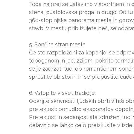
Toda najprej se ustavimo v športnem in d
stena, pustolovska proga in drugo. Od tu n
360-stopinjska panorama mesta in gorovja
stavbi v mestu približujete peš, se odpravi
5. Sončna stran mesta
Če ste razpoloženi za kopanje, se odpravi
toboganom in jacuzzijem, pokrito termaln
se je zadržati tudi ob romantičnem sonč
sprostite ob štorih in se prepustite čudo
6. Vstopite v svet tradicije.
Odkrijte skrivnosti ljudskih obrti v hiši o
preteklost: ponudbo eksponatov dopolnjuj
Preteklost in sedanjost sta združeni tudi 
delavnic se lahko celo preizkusite v izde