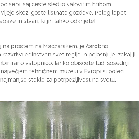
o sebi, saj ceste sledijo valovitim hribom
 vijejo skozi goste listnate gozdove. Poleg lepot
bave in stvari, ki jih lahko odkrijete!
zej na prostem na Madžarskem, je čarobno
azkriva edinstven svet regije in pojasnjuje, zakaj ji
mbinirano vstopnico, lahko obiščete tudi sosednji
m največjem tehničnem muzeju v Evropi si poleg
najmanjše steklo za potrpežljivost na svetu,