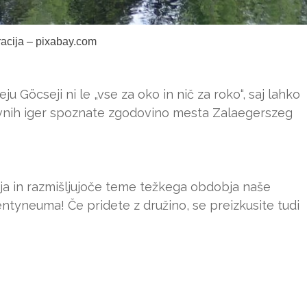
tracija – pixabay.com
u Göcseji ni le „vse za oko in nič za roko“, saj lahko
ivnih iger spoznate zgodovino mesta Zalaegerszeg
a in razmišljujoče teme težkega obdobja naše
ntyneuma! Če pridete z družino, se preizkusite tudi