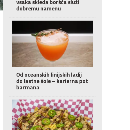
vsaka skleda boršča služi
dobremu namenu
Od oceanskih linijskih ladij
do lastne šole – karierna pot
barmana