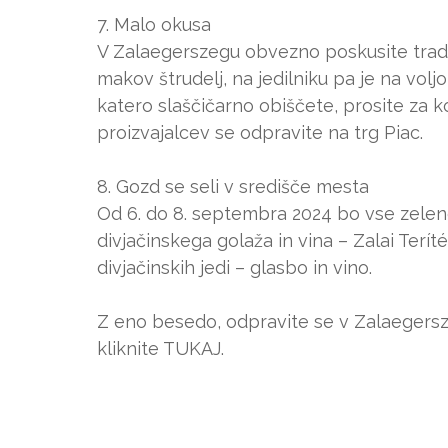
7. Malo okusa
V Zalaegerszegu obvezno poskusite tradic
makov štrudelj, na jedilniku pa je na volj
katero slaščičarno obiščete, prosite za k
proizvajalcev se odpravite na trg Piac.
8. Gozd se seli v središče mesta
Od 6. do 8. septembra 2024 bo vse zelen
divjačinskega golaža in vina – Zalai Teríté
divjačinskih jedi – glasbo in vino.
Z eno besedo, odpravite se v Zalaegerszeg
kliknite TUKAJ.