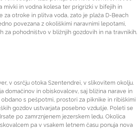
mivki in vodna kolesa ter prigrizki v bifejih in
šče za otroke in plitva voda, zato je plaža D-Beach
sredno povezana z okoliškimi naravnimi lepotami,
h za pohodništvo v bližnjih gozdovih in na travnikih.
r, v osrčju otoka Szentendrei, v slikovitem okolju.
ja domačinov in obiskovalcev, saj bližina narave in
 obdano s pešpotmi, prostori za piknike in ribiškimi
liških gozdov ustvarjata posebno vzdušje. Poleti se
 drsate po zamrznjenem jezerskem ledu. Okolica
 obiskovalcem pa v vsakem letnem času ponuja nova