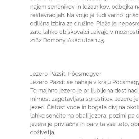
najem senčnikov in ležalnikov, odbojka na 
restavracijah. Na voljo je tudi varno igri
odlična izbira za družine. Plaža je nepo
zato lahko obiskovalci uživajo v možnosti
2182 Domony, Akác utca 145.
Jezero Pázsit, Pócsmegyer
Jezero Pázsit se nahaja v kraju Pócsmegye
To majhno jezero je priljubljena destinaci
mirnost zagotavljata sprostitev. Jezero je
jezeri. Čistost vode in bogata divjina oko
lahko sončite na obali jezera, pozimi pa
jezera je privlačna in barvita vse leto,
doživetja.