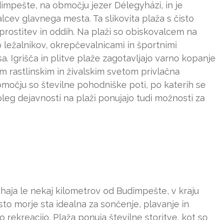
impešte, na območju jezer Délegyházi, in je
alcev glavnega mesta. Ta slikovita plaža s čisto
sprostitev in oddih. Na plaži so obiskovalcem na
jo ležalnikov, okrepčevalnicami in športnimi
. Igrišča in plitve plaže zagotavljajo varno kopanje
im rastlinskim in živalskim svetom privlačna
 območju so številne pohodniške poti, po katerih se
oleg dejavnosti na plaži ponujajo tudi možnosti za
nahaja le nekaj kilometrov od Budimpešte, v kraju
to morje sta idealna za sončenje, plavanje in
o rekreacijo. Plaža ponuja številne storitve, kot so