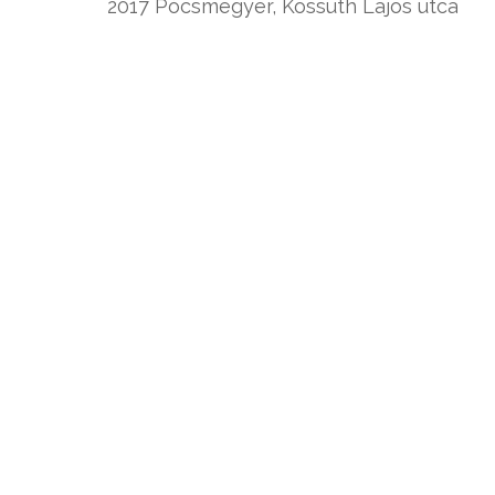
2017 Pócsmegyer, Kossuth Lajos utca