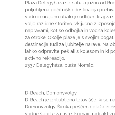
Plaža Délegyháza se nahaja južno od Bud
priljubljena počitniška destinacija prebiv
vodo in urejeno obalo je odličen kraj za 
voljo različne storitve, vključno z izposo
napravami, kot so odbojka in vodna kolesa
za otroke. Okolje plaže je s svojim bogat
destinacija tudi za ljubitelje narave. Na
lahko odpravite peš ali s kolesom in ki p
aktivno rekreacijo.
2337 Délegyháza, plaža Nomád
D-Beach, Domonyvölgy
D-Beach je priljubljeno letovišče, ki se 
Domonyvölgy. Široka peščena plaža in čis
vodne športe za tiste, ki imajo radi aktivn