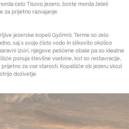
 morda celo Tisovo jezero, boste morda želeli
e za prijetno razvajanje.
ljive jezerske kopeli Gyömrő. Terme so zelo
dno, saj s svojo čisto vodo in slikovito okolico
naravni izviri, njegove peščene obale pa so idealne
lišče ponuja številne vsebine, kot so restavracije,
 prijetno za vse starosti. Kopališče ob jezeru skozi
strijo doživetje.