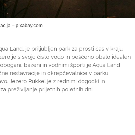
tracija – pixabay.com
 Land, je priljubljen park za prosti čas v kraju
ro je s svojo čisto vodo in peščeno obalo idealen
 tobogani, bazeni in vodnimi športi je Aqua Land
ične restavracije in okrepčevalnice v parku
vo. Jezero Rukkel je z rednimi dogodki in
a preživljanje prijetnih poletnih dni.