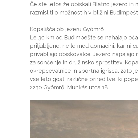
Če ste letos že obiskali Blatno jezero in
razmisliti o možnostih v bližini Budimpešt
Kopališča ob jezeru Gyömrő
Le 30 km od Budimpešte se nahajajo očar
priljubljene, ne le med domačini, kar ni ču
privabljajo obiskovalce. Jezero napajajo 
za sončenje in družinsko sprostitev. Kopa
okrepčevalnice in športna igrišča, zato je
vse leto gosti različne prireditve, ki pope
2230 Gyömrő, Munkás utca 18.