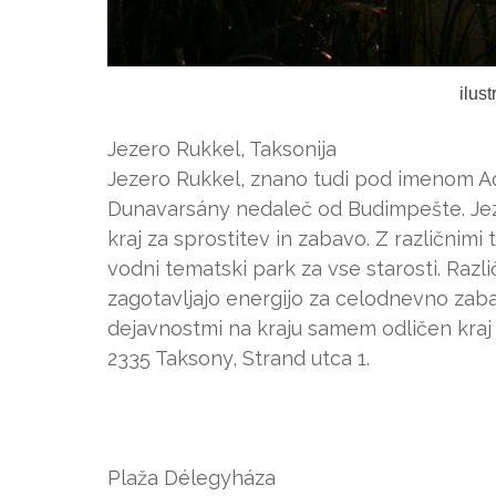
ilus
Jezero Rukkel, Taksonija
Jezero Rukkel, znano tudi pod imenom Aqua
Dunavarsány nedaleč od Budimpešte. Jeze
kraj za sprostitev in zabavo. Z različnimi
vodni tematski park za vse starosti. Razl
zagotavljajo energijo za celodnevno zaba
dejavnostmi na kraju samem odličen kraj z
2335 Taksony, Strand utca 1.
Plaža Délegyháza