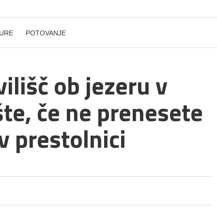
URE
POTOVANJE
vilišč ob jezeru v
šte, če ne prenesete
v prestolnici